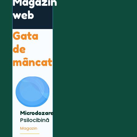
Magazin
web
Gata
de
mâncat
Microdozare
Psilocibină
Magazin