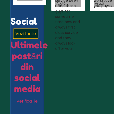
service been
work! Love
Arată
Arată
using these
you guys x
guys for
sometime
Social
time now and
always first
class service
Vezi toate
and they
Ultimele
always look
after you
postări
din
social
media
Verifică-le