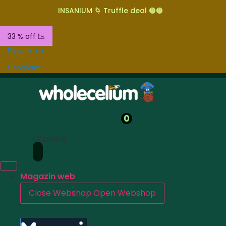
INSANIUM 🌀 Truffle deal 🟤🟤
33 % off 📉
Despre noi
Contactați
0
Căutare
Magazin web
Close Webshop
Open Webshop