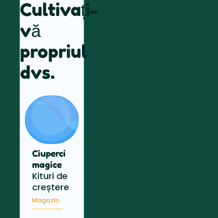
Cultivați-
vă
propriul
dvs.
Ciuperci
magice
Kituri de
creștere
Magazin