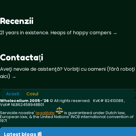
Recenzii
21 years in existence. Heaps of happy campers →
Contactați
Aveți nevoie de asistență? Vorbiți cu oameni (fără roboți
aici) →
Acasă
Cosul
Wholecelium 2005-’26
©️ All rights reserved. KvK# 82410089 ,
Vat# NL862458948B01
Serviciile noastre'
legalitate
is guaranteed under Dutch law,
European law, & the United Nations‘ INCB international convention of
1971
Latest blogs 📰