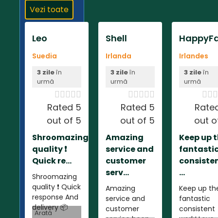
Vezi toate
Leo
Shell
HappyFa
Suedia
Irlanda
Irlandes
3 zile
în
3 zile
în
3 zile
în
urmă
urmă
urmă













Rated 5
Rated 5
Rate
out of 5
out of 5
out o
Shroomazing
Amazing
Keep up 
quality ❗️
service and
fantasti
Quick re...
customer
consiste
serv...
...
Shroomazing
quality ❗️ Quick
Amazing
Keep up th
response And
service and
fantastic
delivery 📦
customer
consistent
Arată