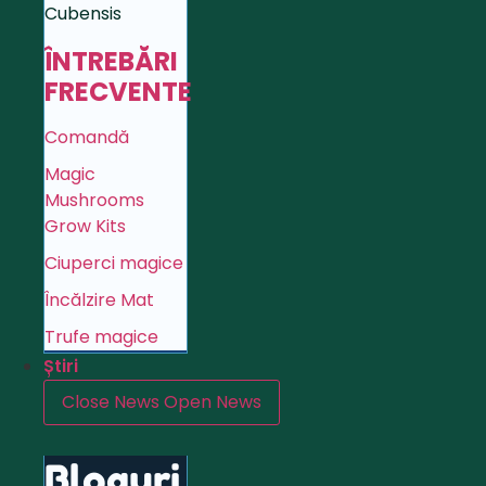
Cubensis
ÎNTREBĂRI
FRECVENTE
Comandă
Magic
Mushrooms
Grow Kits
Ciuperci magice
Încălzire Mat
Trufe magice
Știri
Close News
Open News
Bloguri