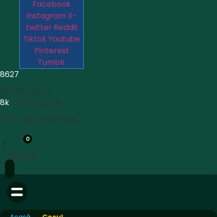
Facebook
Instagram
X-
twitter
Reddit
Tiktok
Youtube
Pinterest
Tumblr
8627
Wholecelium
8k





4.5/5
Vezi toate recenziile
0
Căutare