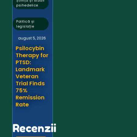
Știință și studii
psihedelice
,
Politică și
legislație
august 5, 2026
Psilocybin
Therapy for
PTSD:
Landmark
Veteran
Trial Finds
75%
Remission
Rate
Recenzii