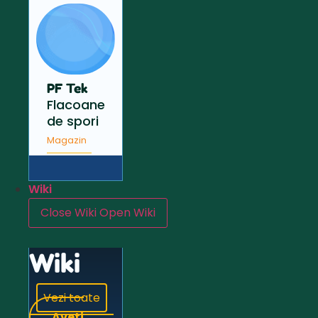
PF Tek
Flacoane
de spori
Magazin
Wiki
Close Wiki
Open Wiki
Wiki
Vezi toate
Aveți