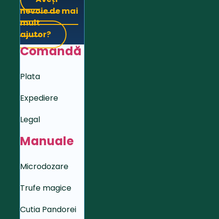
nevoie de mai
mult
ajutor?
Comandă
Plata
Expediere
Legal
Manuale
Microdozare
Trufe magice
Cutia Pandorei