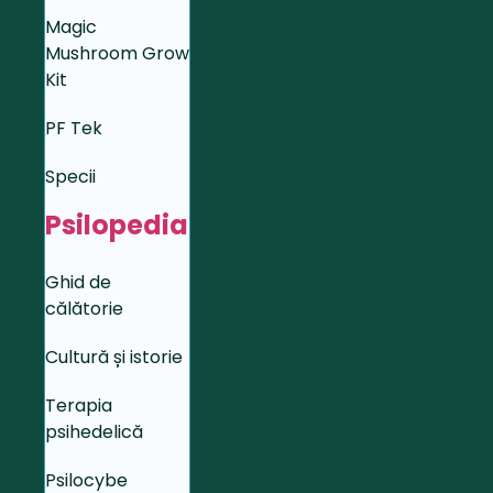
Magic
Mushroom Grow
Kit
PF Tek
Specii
Psilopedia
Ghid de
călătorie
Cultură și istorie
Terapia
psihedelică
Psilocybe