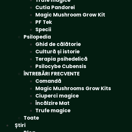
Trufe magice
Cutia Pandorei
Magic Mushroom Grow Kit
PF Tek
Specii
Psilopedia
Ghid de călătorie
Cultură și istorie
Terapia psihedelică
Psilocybe Cubensis
ÎNTREBĂRI FRECVENTE
Comandă
Magic Mushrooms Grow Kits
Ciuperci magice
Încălzire Mat
Trufe magice
Toate
Știri