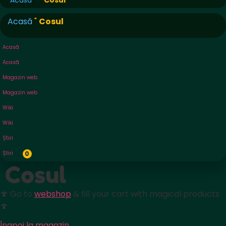
Acasă
Cosul
Acasă
"
Cosul
Acasă
Acasă
Magazin web
Magazin web
Wiki
Wiki
Știri
Știri
0
Cosul
🍄 Go to
webshop
& fill your cart with magical products
🍄
Înapoi la magazin