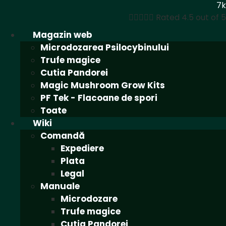
7k





Rated 4.5 out of 5
Magazin web
Microdozarea Psilocybinului
Trufe magice
Cutia Pandorei
Magic Mushroom Grow Kits
PF Tek - Flacoane de spori
Toate
Wiki
Comandă
Expediere
Plata
Legal
Manuale
Microdozare
Trufe magice
Cutia Pandorei