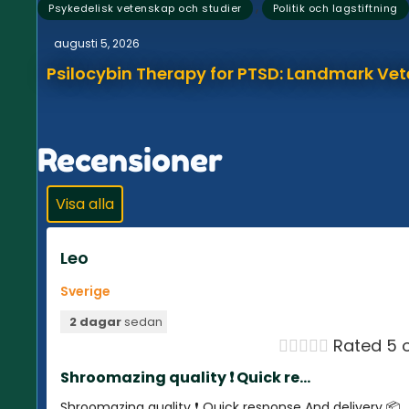
,
Psykedelisk vetenskap och studier
Politik och lagstiftning
augusti 5, 2026
Psilocybin Therapy for PTSD: Landmark Vet
Recensioner
Visa alla
Leo
Sverige
2 dagar
sedan





Rated 5 o
Shroomazing quality ❗️ Quick re...
Shroomazing quality ❗️ Quick response And delivery 📦