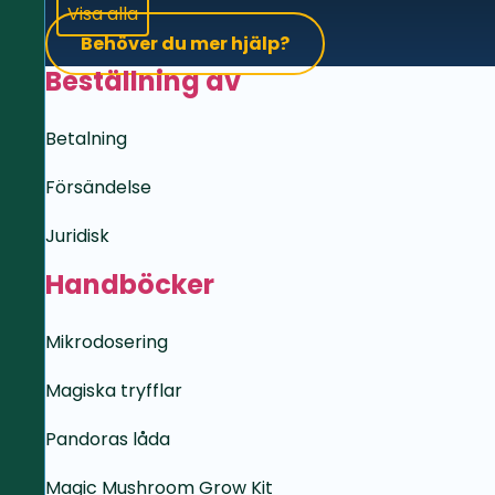
Visa alla
Behöver du mer hjälp?
Beställning av
Betalning
Försändelse
Juridisk
Handböcker
Mikrodosering
Magiska tryfflar
Pandoras låda
Magic Mushroom Grow Kit