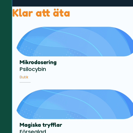
Klar att äta
Mikrodosering
Psilocybin
Butik
Magiska tryfflar
Förseglad