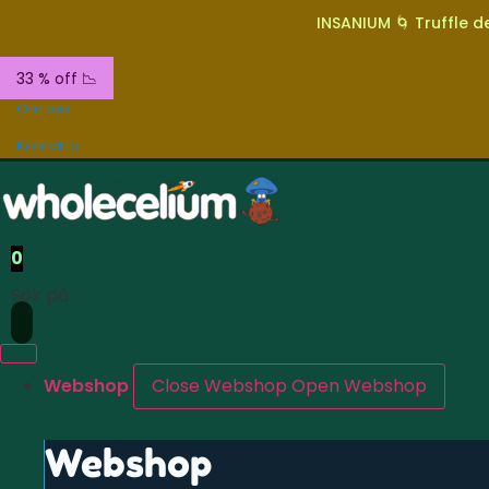
INSANIUM 🌀 Truffle de
33 % off 📉
Om oss
Kontakta
0
Sök på
Webshop
Close Webshop
Open Webshop
Webshop