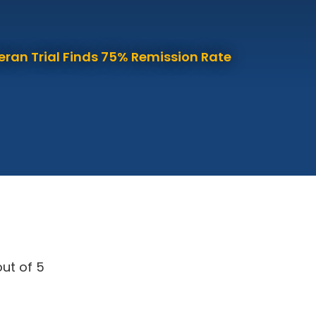
eran Trial Finds 75% Remission Rate
ut of 5