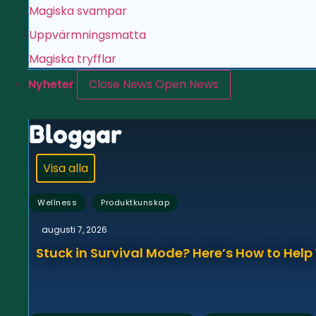
Magiska svampar
Uppvärmningsmatta
Magiska tryfflar
Nyheter
Close News
Open News
Bloggar
Visa alla
,
Wellness
Produktkunskap
augusti 7, 2026
Stuck in Survival Mode? Here’s How to Hel