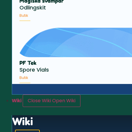
Magiska svampar
Odlingskit
Butik
PF Tek
Spore Vials
Butik
Wiki
Close Wiki
Open Wiki
Wiki