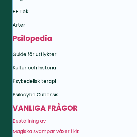
PF Tek
Arter
Psilopedia
Guide för utflykter
Kultur och historia
Psykedelisk terapi
Psilocybe Cubensis
VANLIGA FRÅGOR
Beställning av
Magiska svampar växer i kit