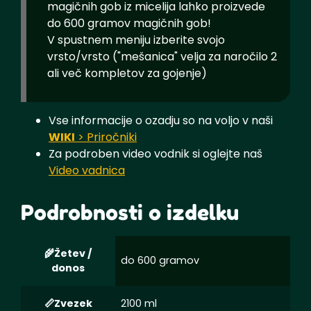
magičnih gob iz micelija lahko proizvede
do 600 gramov magičnih gob!
V spustnem meniju izberite svojo
vrsto/vrsto ("mešanica" velja za naročilo 2
ali več kompletov za gojenje)
Vse informacije o ozadju so na voljo v naši
WIKI
> Priročniki
Za podroben video vodnik si oglejte naš
Video vadnica
Podrobnosti o izdelku
Žetev /
do 600 gramov
donos
Zvezek
2100 ml