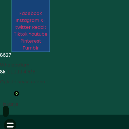
Facebook
Instagram
X-
twitter
Reddit
Tiktok
Youtube
Pinterest
Tumblr
8627
Wholecelium
8k





4.5/5
Oglejte si vse ocene
0
Iskanje