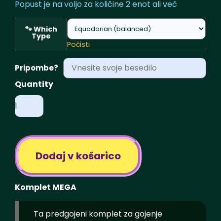
cena
cena
Popust je na voljo za količine 2 enot ali več
je
je:
🐾 Which
Type
Počisti
bila:
€54.50.
Pripombe?
€59.50.
Shrooma
'MEGA'
Kit
količina
Dodaj v košarico
Komplet MEGA
Ta predgojeni komplet za gojenje