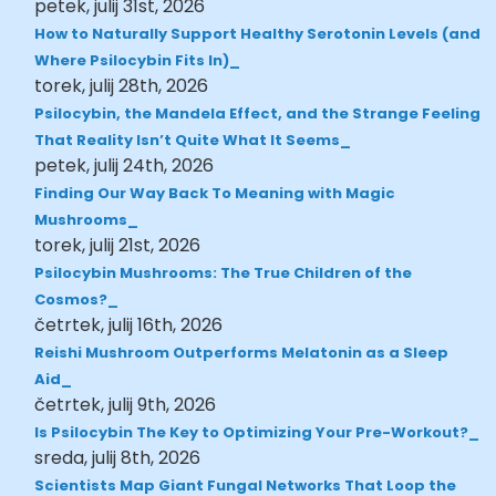
petek, julij 31st, 2026
How to Naturally Support Healthy Serotonin Levels (and
Where Psilocybin Fits In)
torek, julij 28th, 2026
Psilocybin, the Mandela Effect, and the Strange Feeling
That Reality Isn’t Quite What It Seems
petek, julij 24th, 2026
Finding Our Way Back To Meaning with Magic
Mushrooms
torek, julij 21st, 2026
Psilocybin Mushrooms: The True Children of the
Cosmos?
četrtek, julij 16th, 2026
Reishi Mushroom Outperforms Melatonin as a Sleep
Aid
četrtek, julij 9th, 2026
Is Psilocybin The Key to Optimizing Your Pre-Workout?
sreda, julij 8th, 2026
Scientists Map Giant Fungal Networks That Loop the