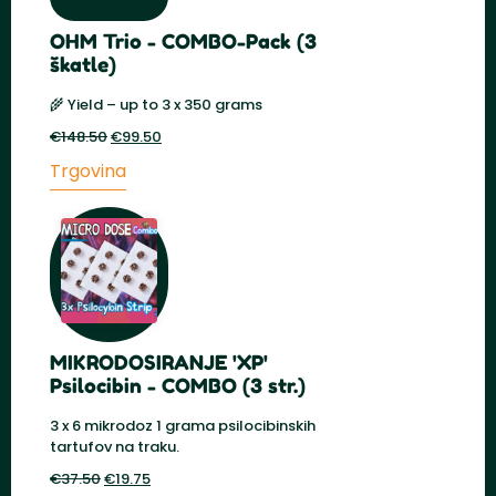
OHM Trio - COMBO-Pack (3
škatle)
🌾 Yield – up to 3 x 350 grams
€
148.50
Prvotna
€
99.50
Trenutna
cena
cena
Trgovina
je
je:
bila:
€99.50.
€148.50.
MIKRODOSIRANJE 'XP'
Psilocibin - COMBO (3 str.)
3 x 6 mikrodoz 1 grama psilocibinskih
tartufov na traku.
€
37.50
Prvotna
€
19.75
Trenutna