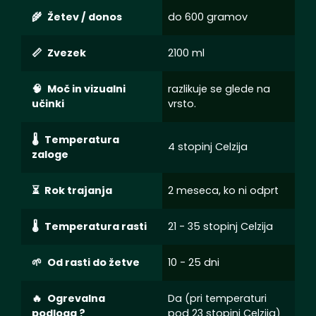
Žetev / donos
do 600 gramov
Zvezek
2100 ml
Moč in vizualni
razlikuje se glede na
učinki
vrsto.
Temperatura
4 stopinj Celzija
zaloge
Rok trajanja
2 meseca, ko ni odprt
Temperatura rasti
21 - 35 stopinj Celzija
Od rasti do žetve
10 - 25 dni
Ogrevalna
Da (pri temperaturi
podloga ?
pod 23 stopinj Celzija)