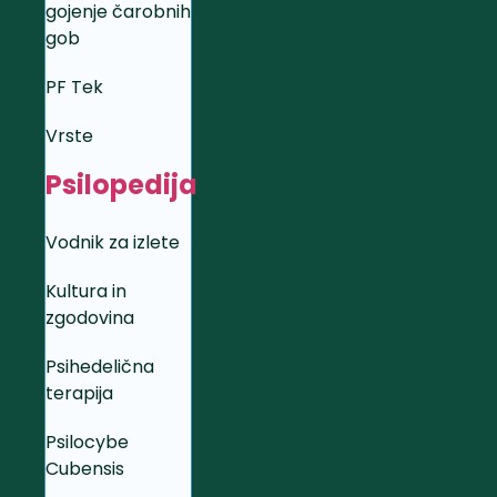
gojenje čarobnih
gob
PF Tek
Vrste
Psilopedija
Vodnik za izlete
Kultura in
zgodovina
Psihedelična
terapija
Psilocybe
Cubensis