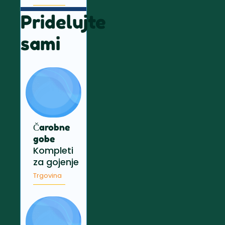
Pridelujte
sami
Čarobne
gobe
Kompleti
za gojenje
Trgovina