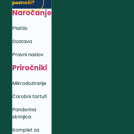
pomoči?
Naročanje
Plačilo
Dostava
Pravni naslov
Priročniki
Mikrodoziranje
Čarobni tartufi
Pandorina
skrinjica
Komplet za