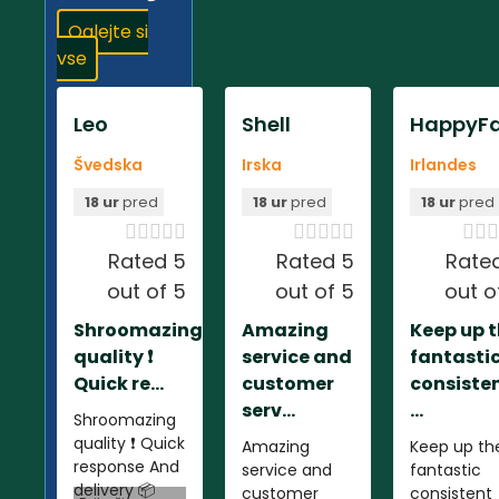
Oglejte si
vse
Leo
Shell
HappyFa
Švedska
Irska
Irlandes
18 ur
pred
18 ur
pred
18 ur
pred













Rated 5
Rated 5
Rate
out of 5
out of 5
out o
Shroomazing
Amazing
Keep up 
quality ❗️
service and
fantasti
Quick re...
customer
consiste
serv...
...
Shroomazing
quality ❗️ Quick
Amazing
Keep up th
response And
service and
fantastic
delivery 📦
customer
consistent