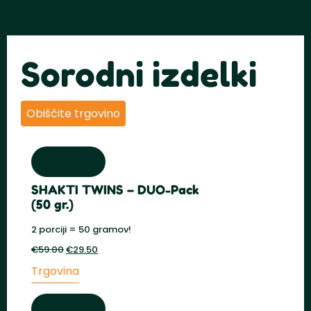
Sorodni izdelki
Obiščite trgovino
SHAKTI TWINS – DUO-Pack
(50 gr.)
2 porciji = 50 gramov!
€
59.00
Prvotna
€
29.50
Trenutna
cena
cena
Trgovina
je
je:
bila:
€29.50.
€59.00.