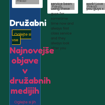
Prikaži
service been
work! Love
Prikaži
Prikaži
using these
you guys x
guys for
sometime
Družabni
time now and
always first
class service
Oglejte si
and they
vse
always look
Najnovejše
after you
objave
v
družabnih
medijih
Oglejte si jih