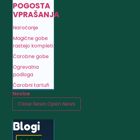
POGOSTA
VPRAŠANJA
Naročanje
Magične gobe
rastejo kompleti
Čarobne gobe
Ogrevalna
podloga
Čarobni tartufi
Novice
Close News
Open News
Blogi