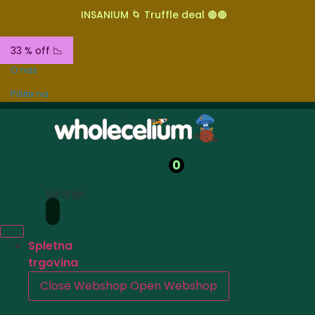
INSANIUM 🌀 Truffle deal 🟤🟤
33 % off 📉
O nas
Pišite na
0
Iskanje
Spletna
trgovina
Close Webshop
Open Webshop