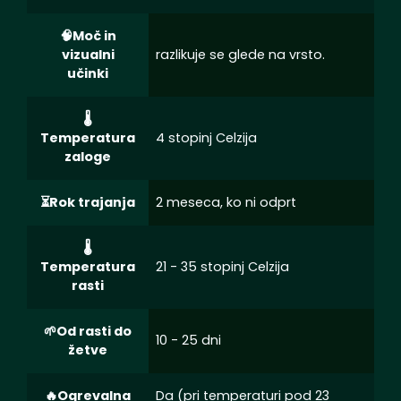
Moč in
vizualni
razlikuje se glede na vrsto.
učinki
Temperatura
4 stopinj Celzija
zaloge
Rok trajanja
2 meseca, ko ni odprt
Temperatura
21 - 35 stopinj Celzija
rasti
Od rasti do
10 - 25 dni
žetve
Ogrevalna
Da (pri temperaturi pod 23