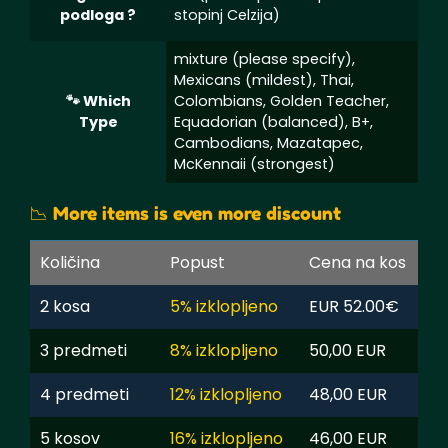
podloga ?
stopinj Celzija)
mixture (please specify),
Mexicans (mildest), Thai,
🐾 Which
Colombians, Golden Teacher,
Type
Equadorian (balanced), B+,
Cambodians, Mazatapec,
McKennaii (strongest)
📉 More items is even more discount
Količina
Popust
Cena na kos
2 kosa
5% izklopljeno
EUR 52.00€
3 predmeti
8% izklopljeno
50,00 EUR
4 predmeti
12% izklopljeno
48,00 EUR
5 kosov
16% izklopljeno
46,00 EUR