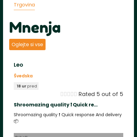
cena
cena
Trgovina
je
je:
bila:
€19.75.
€37.50.
Mnenja
Oglejte si vse
Leo
Švedska
18 ur
pred





Rated 5 out of 5
Shroomazing quality ❗️ Quick re...
Shroomazing quality ❗️ Quick response And delivery
📦