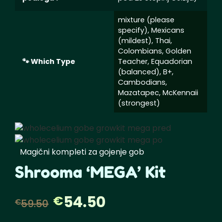
mixture (please
specify), Mexicans
(mildest), Thai,
Colombians, Golden
🐾 Which Type
Teacher, Equadorian
(balanced), B+,
Cambodians,
Mazatapec, McKennaii
(strongest)
Magični kompleti za gojenje gob
Shrooma ‘MEGA’ Kit
54.50
€
Prvotna
Trenutna
€
59.50