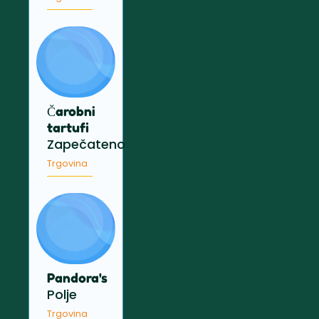
Čarobni
tartufi
Zapečateno
Trgovina
Pandora's
Polje
Trgovina