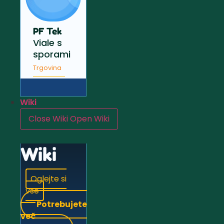
PF Tek
Viale s
sporami
Trgovina
Wiki
Close Wiki
Open Wiki
Wiki
Oglejte si
vse
Potrebujete
več