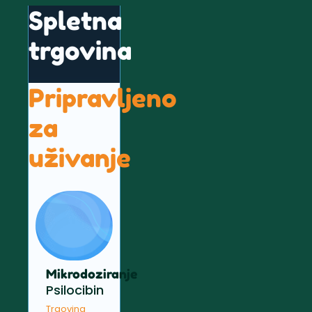
Spletna
trgovina
Pripravljeno
za
uživanje
Mikrodoziranje
Psilocibin
Trgovina