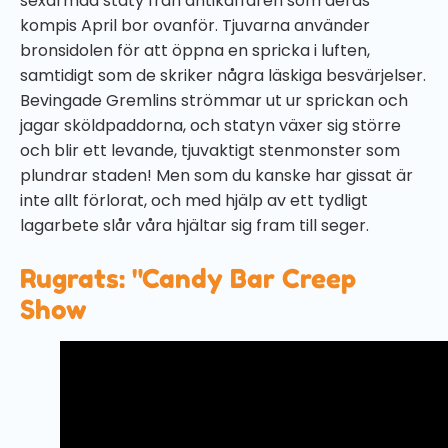
sexarmad staty från antikaffären som deras
kompis April bor ovanför. Tjuvarna använder
bronsidolen för att öppna en spricka i luften,
samtidigt som de skriker några läskiga besvärjelser.
Bevingade Gremlins strömmar ut ur sprickan och
jagar sköldpaddorna, och statyn växer sig större
och blir ett levande, tjuvaktigt stenmonster som
plundrar staden! Men som du kanske har gissat är
inte allt förlorat, och med hjälp av ett tydligt
lagarbete slår våra hjältar sig fram till seger.
Rugrats: "Candy Bar Creep
Show