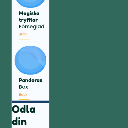
Magiska
tryfflar
Förseglad
Butik
Pandoras
Box
Butik
Odla
din