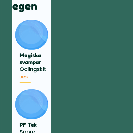
egen
Magiska
svampar
Odlingskit
Butik
PF Tek
Spore