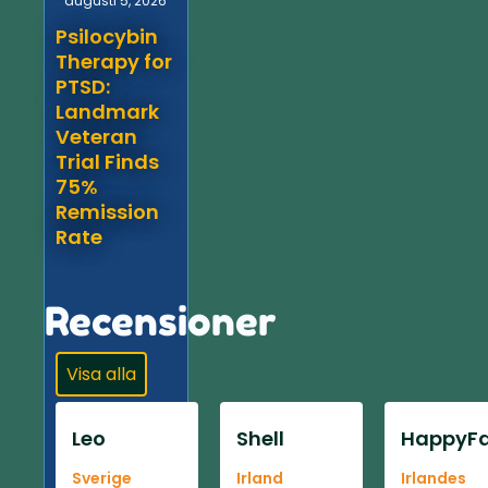
augusti 5, 2026
Psilocybin
Therapy for
PTSD:
Landmark
Veteran
Trial Finds
75%
Remission
Rate
Recensioner
Visa alla
Leo
Shell
HappyFa
Sverige
Irland
Irlandes