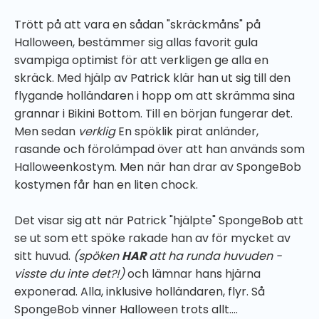
Trött på att vara en sådan "skräckmåns" på
Halloween, bestämmer sig allas favorit gula
svampiga optimist för att verkligen ge alla en
skräck. Med hjälp av Patrick klär han ut sig till den
flygande holländaren i hopp om att skrämma sina
grannar i Bikini Bottom. Till en början fungerar det.
Men sedan
verklig
En spöklik pirat anländer,
rasande och förolämpad över att han används som
Halloweenkostym. Men när han drar av SpongeBob
kostymen får han en liten chock.
Det visar sig att när Patrick "hjälpte" SpongeBob att
se ut som ett spöke rakade han av för mycket av
sitt huvud.
(spöken
HAR
att ha runda huvuden -
visste du inte det?!)
och lämnar hans hjärna
exponerad. Alla, inklusive holländaren, flyr. Så
SpongeBob vinner Halloween trots allt....