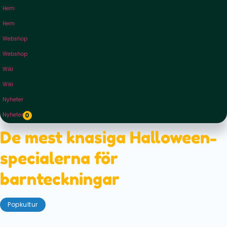
Hem
Hem
Webshop
Webshop
Wiki
Wiki
Nyheter
Nyheter
0
De mest knasiga Halloween-
specialerna för
barnteckningar
Popkultur
oktober 27, 2022