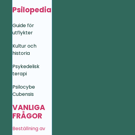
Psilopedia
Guide för
utflykter
Kultur och
historia
Psykedelisk
terapi
Psilocybe
Cubensis
VANLIGA
FRÅGOR
Beställning av