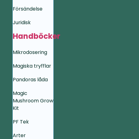
Försändelse
Juridisk
Handböcker
Mikrodosering
Magiska tryfflar
Pandoras låda
Magic
Mushroom Grow
Kit
PF Tek
Arter