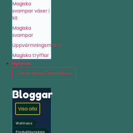
Magiska
svampar växer i
kit
Magiska
svampar
Uppvärmningsmatta
Magiska tryfflar
Nyheter
Close News
Open News
Bloggar
Visa alla
,
Wellness
Produktkunskap