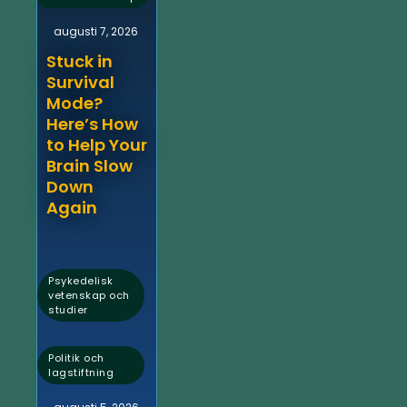
augusti 7, 2026
Stuck in
Survival
Mode?
Here’s How
to Help Your
Brain Slow
Down
Again
Psykedelisk
vetenskap och
studier
,
Politik och
lagstiftning