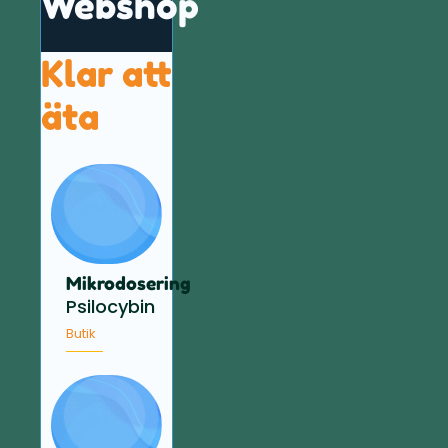
Webshop
Klar att
äta
Mikrodosering
Psilocybin
Butik