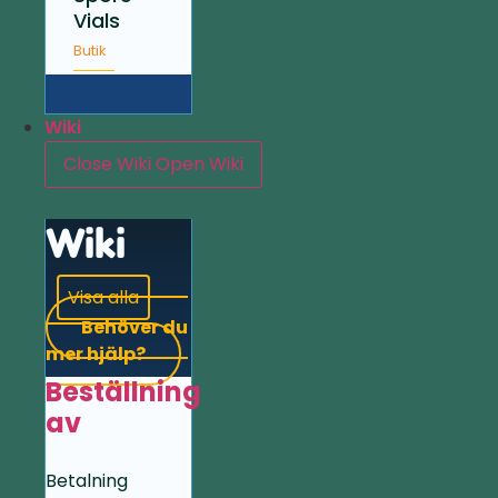
Vials
Butik
Wiki
Close Wiki
Open Wiki
Wiki
Visa alla
Behöver du
mer hjälp?
Beställning
av
Betalning