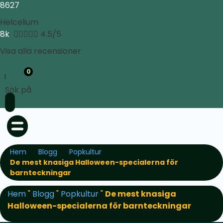
8627
Helcelium
8k





4.5/5
Visa alla recensioner
0
Sök på
Hem
Blogg
Popkultur
De mest knasiga Halloween-specialerna för
barnteckningar
Hem
"
Blogg
"
Popkultur
"
De mest knasiga
Halloween-specialerna för barnteckningar