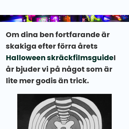
Hur är läget häxor?! Vi hoppas att din spöklika
säsong får en härligt psykedelisk start.
Om dina ben fortfarande är
skakiga efter förra årets
Halloween skräckfilmsguide
I
år bjuder vi på något som är
lite mer godis än trick.