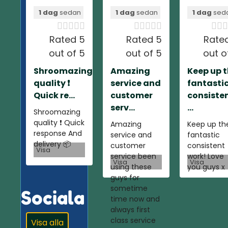
1 dag
sedan
1 dag
sedan
1 dag
sed













Rated 5
Rated 5
Rate
out of 5
out of 5
out o
Shroomazing
Amazing
Keep up 
quality ❗️
service and
fantasti
Quick re...
customer
consiste
serv...
...
Shroomazing
quality ❗️ Quick
Amazing
Keep up th
response And
service and
fantastic
delivery 📦
customer
consistent
Visa
service been
work! Love
Visa
Visa
using these
you guys x
guys for
sometime
Sociala
time now and
always first
class service
Visa alla