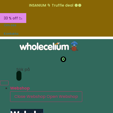
INSANIUM 🌀 Truffle deal 🟤🟤
33 % off 📉
Om oss
Kontakta
0
Sök på
Webshop
Close Webshop
Open Webshop