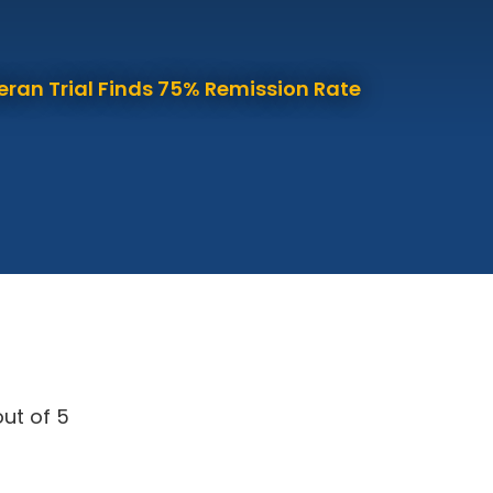
eran Trial Finds 75% Remission Rate
ut of 5