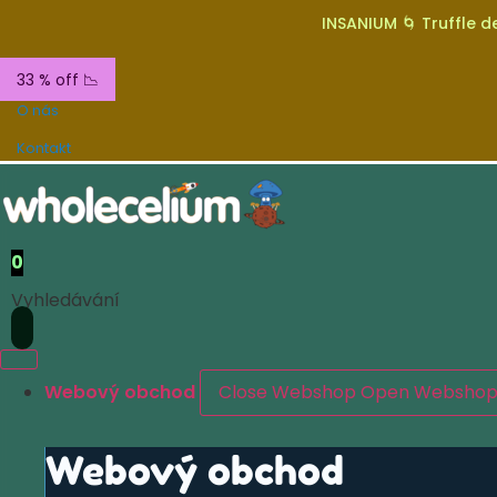
INSANIUM 🌀 Truffle de
33 % off 📉
O nás
Kontakt
0
Vyhledávání
Webový obchod
Close Webshop
Open Websho
Webový obchod