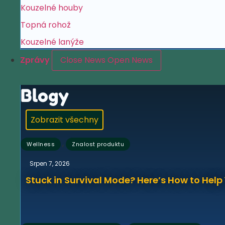
Kouzelné houby
Topná rohož
Kouzelné lanýže
Zprávy
Close News
Open News
Blogy
Zobrazit všechny
,
Wellness
Znalost produktu
Srpen 7, 2026
Stuck in Survival Mode? Here’s How to Hel