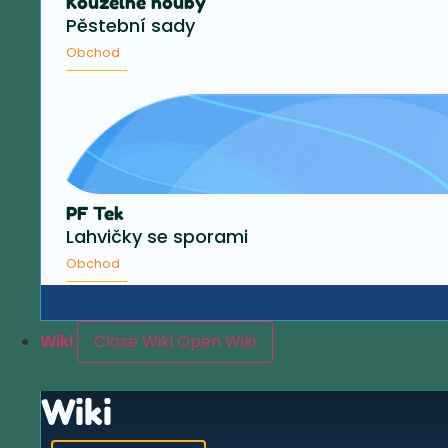
Kouzelné houby
Pěstební sady
Obchod
PF Tek
Lahvičky se sporami
Obchod
Wiki
Close Wiki
Open Wiki
Wiki