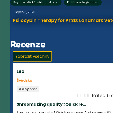
,
Psychedelická věda a studia
Politika a legislativa
Srpen 5, 2026
Psilocybin Therapy for PTSD: Landmark Vet
Recenze
Zobrazit všechny
Leo
Švédsko
3 dny
před





Rated 5 o
Shroomazing quality ❗️ Quick re...
Shroomazing quality ❗️ Quick response And delivery 📦