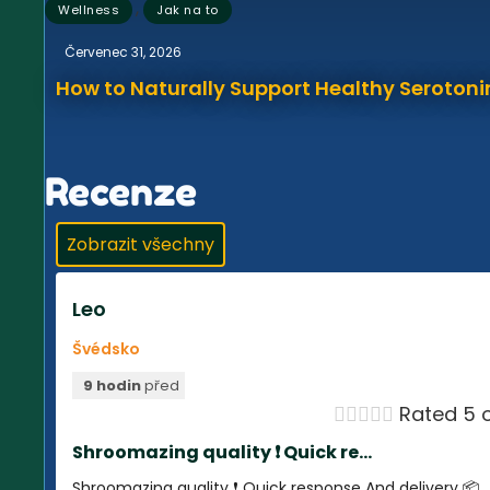
,
Wellness
Jak na to
Červenec 31, 2026
How to Naturally Support Healthy Serotonin
Recenze
Zobrazit všechny
Leo
Švédsko
9 hodin
před





Rated 5 o
Shroomazing quality ❗️ Quick re...
Shroomazing quality ❗️ Quick response And delivery 📦