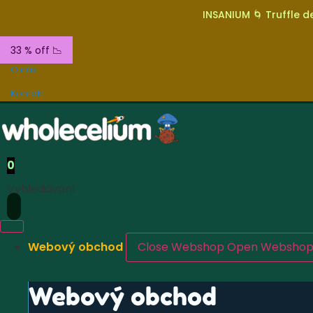
INSANIUM 🌀 Truffle de
33 % off 📉
O nás
Kontakt
0
Vyhledávání
Webový obchod
Close Webshop
Open Websho
Webový obchod