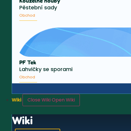
Kouzelné houby
Pěstební sady
Obchod
PF Tek
Lahvičky se sporami
Obchod
Wiki
Close Wiki
Open Wiki
Wiki