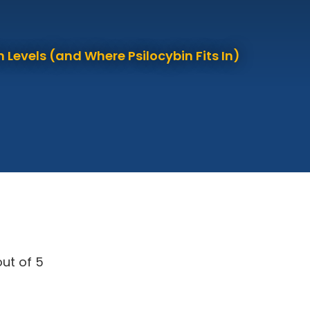
 Levels (and Where Psilocybin Fits In)
ut of 5