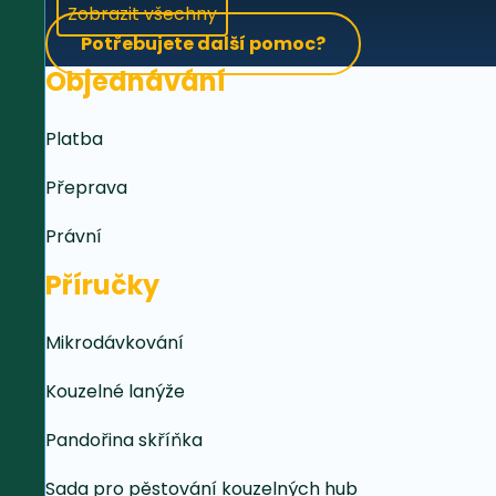
Zobrazit všechny
Potřebujete další pomoc?
Objednávání
Platba
Přeprava
Právní
Příručky
Mikrodávkování
Kouzelné lanýže
Pandořina skříňka
Sada pro pěstování kouzelných hub