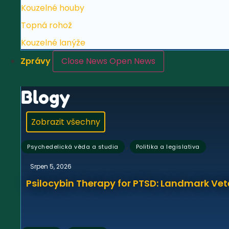
Kouzelné houby
Topná rohož
Kouzelné lanýže
Zprávy
Close News
Open News
Blogy
Zobrazit všechny
,
Psychedelická věda a studia
Politika a legislativa
Srpen 5, 2026
Psilocybin Therapy for PTSD: Landmark Vet