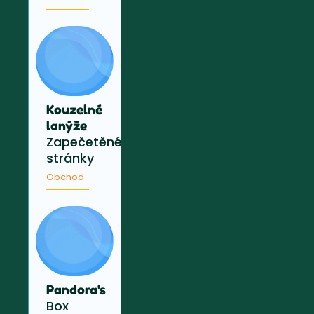
Kouzelné
lanýže
Zapečetěné
stránky
Obchod
Pandora's
Box