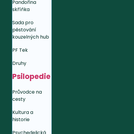
Pandořina
skříňka
Sada pro
pěstování
kouzelných hub
PF Tek
Druhy
Psilopedie
Průvodce na
cesty
Kultura a
historie
Psychedelická