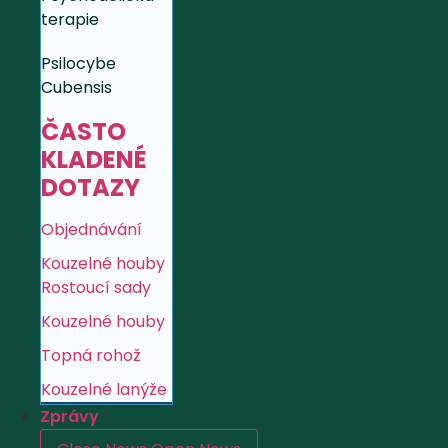
terapie
Psilocybe
Cubensis
ČASTO
KLADENÉ
DOTAZY
Objednávání
Kouzelné houby
Rostoucí sady
Kouzelné houby
Topná rohož
Kouzelné lanýže
Zprávy