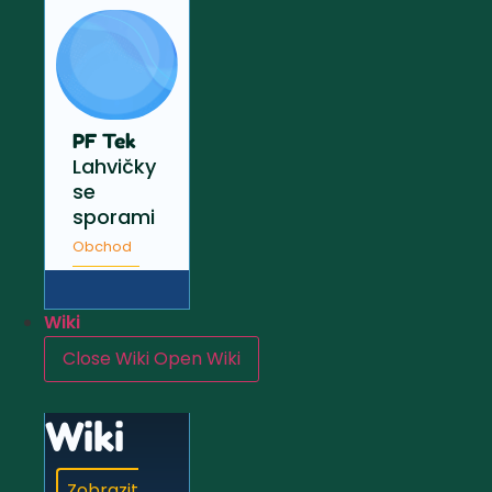
PF Tek
Lahvičky
se
sporami
Obchod
Wiki
Close Wiki
Open Wiki
Wiki
Zobrazit