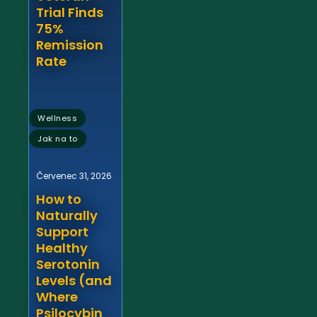
Trial Finds
75%
Remission
Rate
,
Wellness
Jak na to
Červenec 31, 2026
How to
Naturally
Support
Healthy
Serotonin
Levels (and
Where
Psilocybin