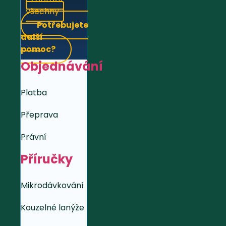
všechny
Potřebujete
další
pomoc?
Objednávání
Platba
Přeprava
Právní
Příručky
Mikrodávkování
Kouzelné lanýže