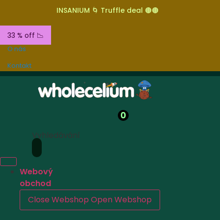
INSANIUM 🌀 Truffle deal 🟤🟤
33 % off 📉
O nás
Kontakt
0
Vyhledávání
Webový
obchod
Close Webshop
Open Webshop