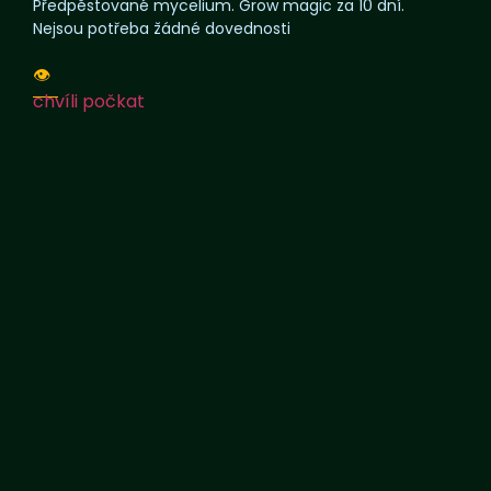
Předpěstované mycelium. Grow magic za 10 dní.
Nejsou potřeba žádné dovednosti
👁️
chvíli počkat