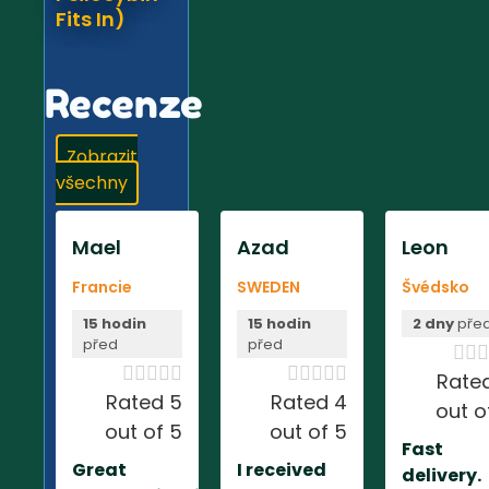
Fits In)
Recenze
Zobrazit
všechny
Mael
Azad
Leon
Francie
SWEDEN
Švédsko
15 hodin
15 hodin
2 dny
pře
před
před













Rate
Rated 5
Rated 4
out o
out of 5
out of 5
Fast
Great
I received
delivery.