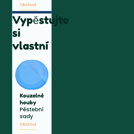
Obchod
Vypěstujte
si
vlastní
Kouzelné
houby
Pěstební
sady
Obchod