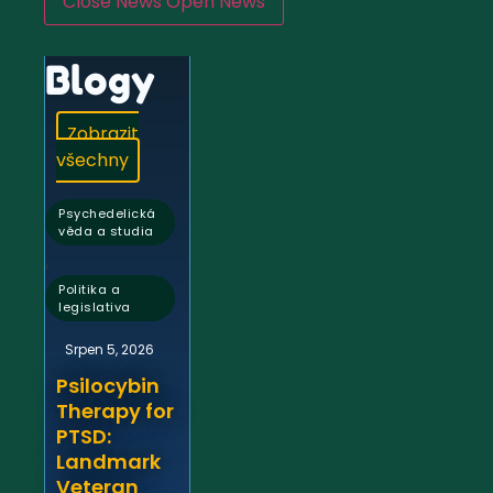
Close News
Open News
Blogy
Zobrazit
všechny
Psychedelická
věda a studia
,
Politika a
legislativa
Srpen 5, 2026
Psilocybin
Therapy for
PTSD:
Landmark
Veteran