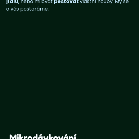
jídlu
, nebo milovat
pěstovat
vlastní houby. My se
o vás postaráme.
Mikrodávkování