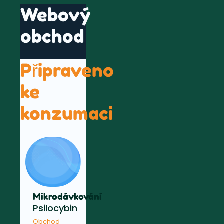
Webový
obchod
Připraveno
ke
konzumaci
Mikrodávkování
Psilocybin
Obchod