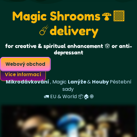
Magic Shrooms🍄‍🟫
☄️delivery
for creative & spiritual enhancement 🪬 or anti-
depressant
Webový obchod
Více informací
Mikrodávkování
, Magic
Lanýže
&
Houby
Pěstební
sady
🚛
EU & World
📦
🏠 🌐