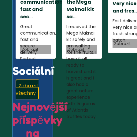
communication,
the Mega
Very nice
fast and
Maknai kit
and fres..
sec...
sa...
Fast deliver
Great
I received the
Very nice 
communication,
Mega Maknai
fresh stron
fast and
kit safely and
batch.
Zobrazit
secure
am waiting
Zobrazit
Zobrazit
delivery.
for the fruits. I
Perfect
have it all
ready to
Sociální
harvest and it
is great and I
also had a
Zobrazit
great nature
všechny
experience
Nejnovější
with 15 grams
of Atlantis
příspěvky
truffles today.
na