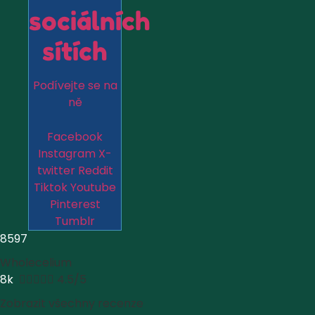
sociálních
sítích
Podívejte se na
ně
Facebook
Instagram
X-
twitter
Reddit
Tiktok
Youtube
Pinterest
Tumblr
8597
Wholecelium
8k





4.5/5
Zobrazit všechny recenze