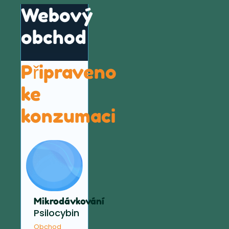
Webový
obchod
Připraveno
ke
konzumaci
Mikrodávkování
Psilocybin
Obchod