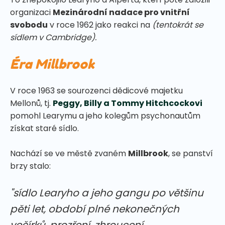
organizaci
Mezinárodní nadace pro vnitřní
svobodu
v roce 1962 jako reakci na
(tentokrát se
sídlem v Cambridge).
Éra Millbrook
V roce 1963 se sourozenci dědicové majetku
Mellonů, tj.
Peggy, Billy a Tommy Hitchcockovi
pomohl Learymu a jeho kolegům psychonautům
získat staré sídlo.
Nachází se ve městě zvaném
Millbrook
, se panství
brzy stalo:
"sídlo Learyho a jeho gangu po většinu
pěti let, období plné nekonečných
večírků, prozření, zhroucení,