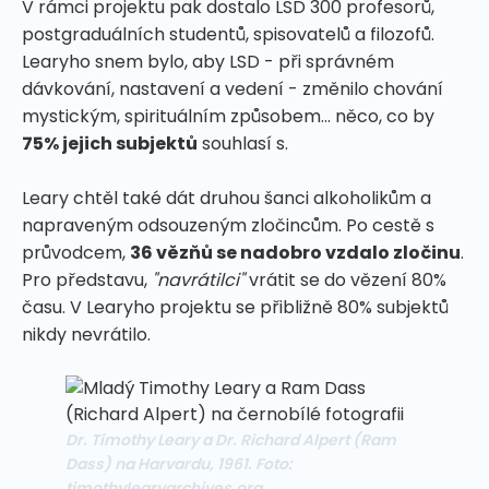
V rámci projektu pak dostalo LSD 300 profesorů,
postgraduálních studentů, spisovatelů a filozofů.
Learyho snem bylo, aby LSD - při správném
dávkování, nastavení a vedení - změnilo chování
mystickým, spirituálním způsobem... něco, co by
75% jejich subjektů
souhlasí s.
Leary chtěl také dát druhou šanci alkoholikům a
napraveným odsouzeným zločincům. Po cestě s
průvodcem,
36 vězňů se nadobro vzdalo zločinu
.
Pro představu,
"navrátilci"
vrátit se do vězení 80%
času. V Learyho projektu se přibližně 80% subjektů
nikdy nevrátilo.
Dr. Timothy Leary a Dr. Richard Alpert (Ram
Dass) na Harvardu, 1961. Foto:
timothylearyarchives.org