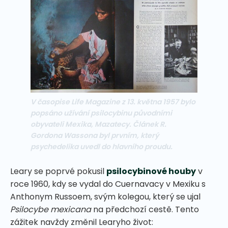
V časopise Life Magazine z 13. května 1957 bylo
popsáno užívání psilocybinu původními
obyvateli Mexika, Mazatecy. Článek R.
Gordona Wassona byl prvním, který
psychedelika uvedl do hlavního proudu.
Leary se poprvé pokusil
psilocybinové houby
v
roce 1960, kdy se vydal do Cuernavacy v Mexiku s
Anthonym Russoem, svým kolegou, který se ujal
Psilocybe mexicana
na předchozí cestě. Tento
zážitek navždy změnil Learyho život: