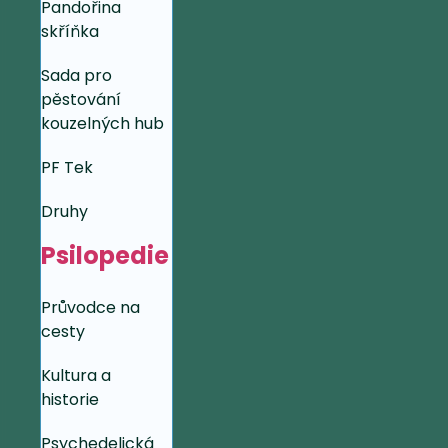
Pandořina
skříňka
Sada pro
pěstování
kouzelných hub
PF Tek
Druhy
Psilopedie
Průvodce na
cesty
Kultura a
historie
Psychedelická