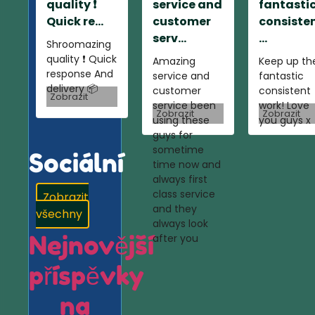
quality ❗️
service and
fantasti
Quick re...
customer
consiste
serv...
...
Shroomazing
quality ❗️ Quick
Amazing
Keep up th
response And
service and
fantastic
delivery 📦
customer
consistent
Zobrazit
service been
work! Love
Zobrazit
Zobrazit
using these
you guys x
guys for
sometime
Sociální
time now and
always first
class service
Zobrazit
and they
všechny
always look
Nejnovější
after you
příspěvky
na