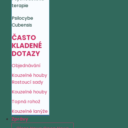
terapie
Psilocybe
Cubensis
ČASTO
KLADENÉ
DOTAZY
Objednávání
Kouzelné houby
Rostoucí sady
Kouzelné houby
Topná rohož
Kouzelné lanýže
Zprávy