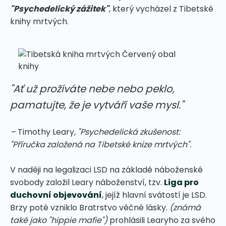
"Psychedelický zážitek"
, který vycházel z Tibetské
knihy mrtvých.
"Ať už prožíváte nebe nebo peklo,
pamatujte, že je vytváří vaše mysl."
–
Timothy Leary
, "Psychedelická zkušenost:
"Příručka založená na Tibetské knize mrtvých".
V naději na legalizaci LSD na základě náboženské
svobody založil Leary náboženství, tzv.
Liga pro
duchovní objevování
, jejíž hlavní svátostí je LSD.
Brzy poté vzniklo Bratrstvo věčné lásky.
(známá
také jako "hippie mafie")
prohlásili Learyho za svého