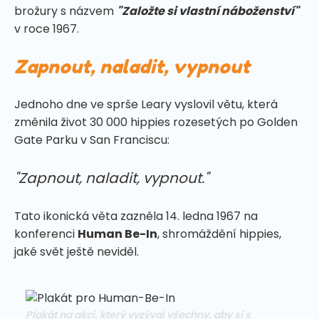
brožury s názvem
"Založte si vlastní náboženství"
v roce 1967.
Zapnout, naladit, vypnout
Jednoho dne ve sprše Leary vyslovil větu, která
změnila život 30 000 hippies rozesetých po Golden
Gate Parku v San Franciscu:
"Zapnout, naladit, vypnout."
Tato ikonická věta zazněla 14. ledna 1967 na
konferenci
Human Be-In
, shromáždění hippies,
jaké svět ještě neviděl.
Plakát na akci, který vyzýval všechny, aby si s