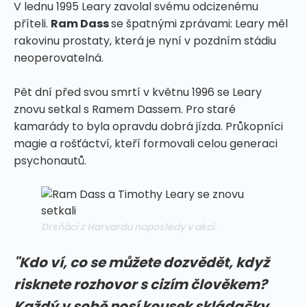
V lednu 1995 Leary zavolal svému odcizenému
příteli.
Ram Dass
se špatnými zprávami: Leary měl
rakovinu prostaty, která je nyní v pozdním stádiu
neoperovatelná.
Pět dní před svou smrtí v květnu 1996 se Leary
znovu setkal s Ramem Dassem. Pro staré
kamarády to byla opravdu dobrá jízda. Průkopníci
magie a rošťáctví, kteří formovali celou generaci
psychonautů.
Drsňáci z Harvardu naposledy v akci.
"Kdo ví, co se můžete dozvědět, když
risknete rozhovor s cizím člověkem?
Každý v sobě nosí kousek skládačky.