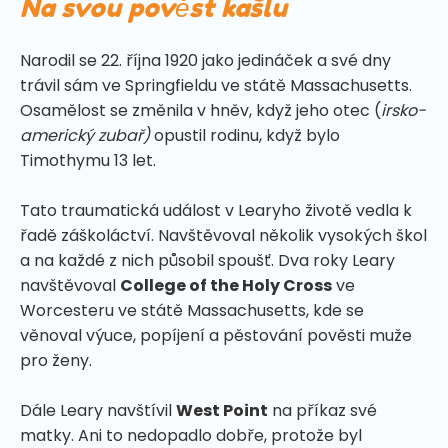
Na svou pověst kašlu
Narodil se 22. října 1920 jako jedináček a své dny
trávil sám ve Springfieldu ve státě Massachusetts.
Osamělost se změnila v hněv, když jeho otec (
irsko-
americký zubař)
opustil rodinu, když bylo
Timothymu 13 let.
Tato traumatická událost v Learyho životě vedla k
řadě záškoláctví. Navštěvoval několik vysokých škol
a na každé z nich působil spoušť. Dva roky Leary
navštěvoval
College of the Holy Cross
ve
Worcesteru ve státě Massachusetts, kde se
věnoval výuce, popíjení a pěstování pověsti muže
pro ženy.
Dále Leary navštívil
West Point
na příkaz své
matky. Ani to nedopadlo dobře, protože byl