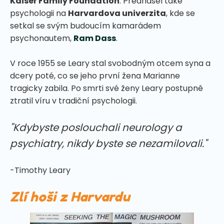
Kaiser Family Foundation
. Přednášel také
psychologii na
Harvardova univerzita
, kde se
setkal se svým budoucím kamarádem
psychonautem,
Ram Dass
.
V roce 1955 se Leary stal svobodným otcem syna a
dcery poté, co se jeho první žena Marianne
tragicky zabila. Po smrti své ženy Leary postupně
ztratil víru v tradiční psychologii.
"Kdybyste poslouchali neurology a
psychiatry, nikdy byste se nezamilovali."
-Timothy Leary
Zlí hoši z Harvardu