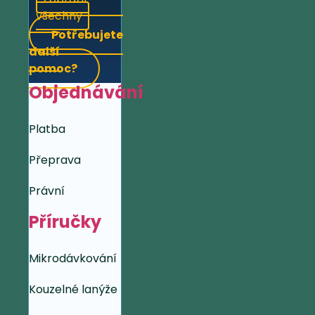
všechny
Potřebujete
další
pomoc?
Objednávání
Platba
Přeprava
Právní
Příručky
Mikrodávkování
Kouzelné lanýže