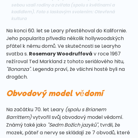
sebou vzali rodiny a zvířata (spolu s květinami a
kadidlem). Foto s laskavým svolením: Otevřená
kultura
Na konci 60. let se Leary přestěhoval do Kalifornie.
Jeho popularita přivedla několik hollywoodských
přátel k němu domů. Ve skutečnosti se Learyho
svatba s.
Rosemary Woodruffová
v roce 1967
režíroval Ted Markland z tohoto seriálového hitu,
"Bonanza"
. Legenda praví, že všichni hosté byli na
drogách.
Obvodový model vědomí
Na začátku 70. let Leary
(spolu s Brianem
Barrittem)
vytvořil svůj obvodový model vědomí.
Známý také jako
"Sedm Božích jazyků"
, tvrdil, že
mozek, páteř a nervy se skládají ze 7 obvodů, které