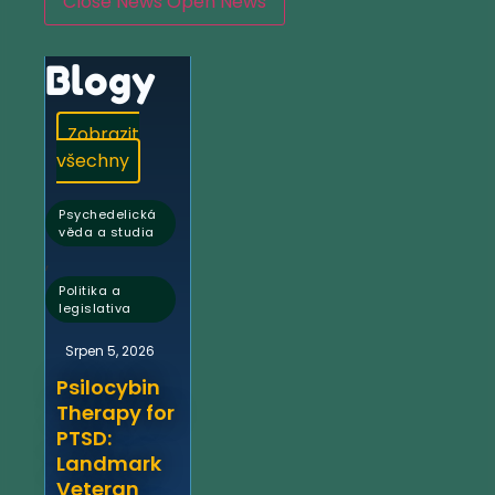
Close News
Open News
Blogy
Zobrazit
všechny
Psychedelická
věda a studia
,
Politika a
legislativa
Srpen 5, 2026
Psilocybin
Therapy for
PTSD:
Landmark
Veteran