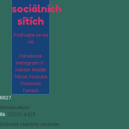
sociálních
sítích
Podívejte se na
ně
Facebook
Instagram
X-
twitter
Reddit
Tiktok
Youtube
Pinterest
Tumblr
8627
Wholecelium
8k





4.5/5
Zobrazit všechny recenze