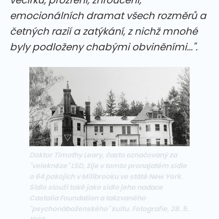
emocionálních dramat všech rozměrů a
četných razií a zatýkání, z nichž mnohé
byly podloženy chabými obviněními...".
Doktor Timothy Leary, často označovaný za
"velekněze" LSD, žije v tomto pronajatém sídle
o 64 pokojích v Millbrooku ve státě New York.
Sídlo slouží také jako sídlo jeho nadace
Castalia Foundation a takzvaného
"psychonáboženského" kultu. Fotografie, 28. 5.