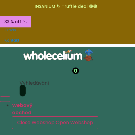
INSANIUM 🌀 Truffle deal 🟤🟤
33 % off 📉
O nás
Kontakt
0
Vyhledávání
Webový
obchod
Close Webshop
Open Webshop