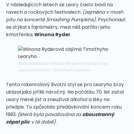
V následujících letech se Leary často bavil na
ravech a rockových festivalech.
(zejména v mosh
pitu na koncertě Smashing Pumpkins).
Psychonaut
se stýkal s fajnšmekry, mezi něž patřila i jeho
kmotřenka,
Winona Ryder
.
Hollywoodská hvězda Winona Ryderová se
svým kmotrem Timothym Learym.
Tento rokenrolový životní styl se pro Learyho brzy
ukázal jako příliš náročný. Na počátku 70. let začal
Leary méně jíst a zneužíval alkohol a léky na
předpis. To způsobilo předávkování koncem roku
1993.
(která byla považována za
oboustranný
zápal plic
v té době).