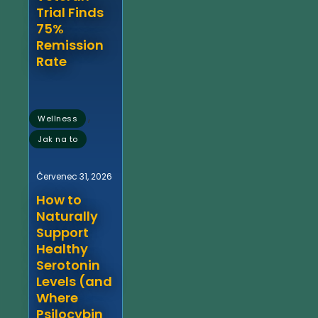
Trial Finds
75%
Remission
Rate
,
Wellness
Jak na to
Červenec 31, 2026
How to
Naturally
Support
Healthy
Serotonin
Levels (and
Where
Psilocybin