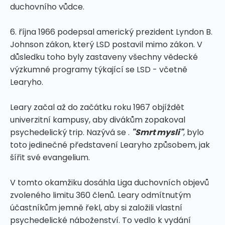
duchovního vůdce.
6. října 1966 podepsal americký prezident Lyndon B.
Johnson zákon, který LSD postavil mimo zákon. V
důsledku toho byly zastaveny všechny vědecké
výzkumné programy týkající se LSD - včetně
Learyho.
Leary začal až do začátku roku 1967 objíždět
univerzitní kampusy, aby divákům zopakoval
psychedelický trip. Nazývá se .
"Smrt mysli"
, bylo
toto jedinečné představení Learyho způsobem, jak
šířit své evangelium.
V tomto okamžiku dosáhla Liga duchovních objevů
zvoleného limitu 360 členů. Leary odmítnutým
účastníkům jemně řekl, aby si založili vlastní
psychedelické náboženství. To vedlo k vydání