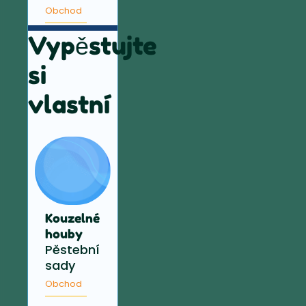
Obchod
Vypěstujte
si
vlastní
Kouzelné
houby
Pěstební
sady
Obchod