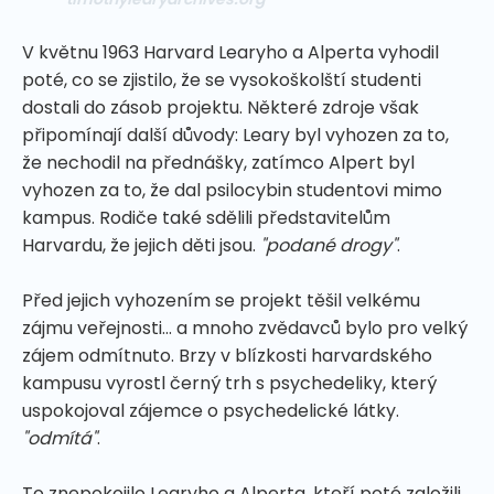
V květnu 1963 Harvard Learyho a Alperta vyhodil
poté, co se zjistilo, že se vysokoškolští studenti
dostali do zásob projektu. Některé zdroje však
připomínají další důvody: Leary byl vyhozen za to,
že nechodil na přednášky, zatímco Alpert byl
vyhozen za to, že dal psilocybin studentovi mimo
kampus. Rodiče také sdělili představitelům
Harvardu, že jejich děti jsou.
"podané drogy"
.
Před jejich vyhozením se projekt těšil velkému
zájmu veřejnosti... a mnoho zvědavců bylo pro velký
zájem odmítnuto. Brzy v blízkosti harvardského
kampusu vyrostl černý trh s psychedeliky, který
uspokojoval zájemce o psychedelické látky.
"odmítá"
.
To znepokojilo Learyho a Alperta, kteří poté založili