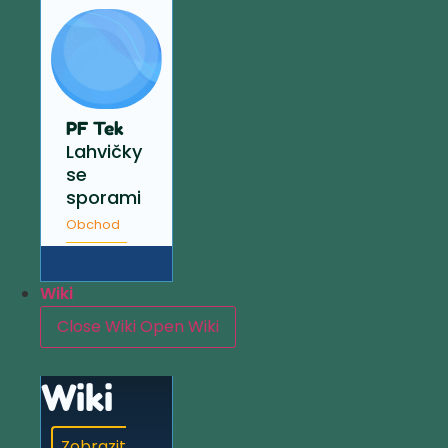
PF Tek
Lahvičky
se
sporami
Obchod
Wiki
Close Wiki
Open Wiki
Wiki
Zobrazit