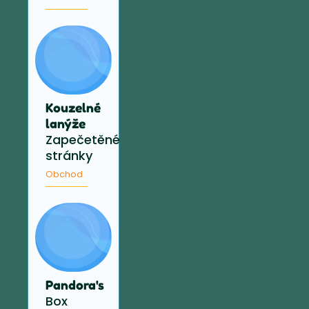
Kouzelné
lanýže
Zapečetěné
stránky
Obchod
Pandora's
Box