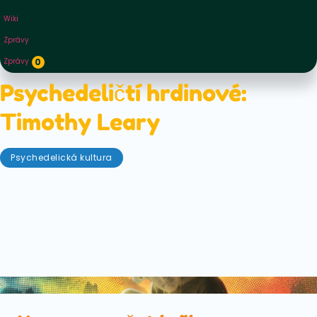
Wiki
Zprávy
Zprávy
0
Psychedeličtí hrdinové:
Timothy Leary
Psychedelická kultura
Listopad 18, 2020
Doktor Timothy Francis Leary byl americký
psycholog a jeden z nejvýznamnějších propagátorů
zázraků LSD a dalších psychedelik. Možná jste slyšeli
jeho oblíbenou hlášku "Zapni, nalaď se, vypni", která
charakterizovala hnutí hippies.