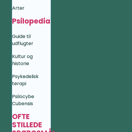
Arter
Psilopedia
Guide til
udflugter
Kultur og
historie
Psykedelisk
terapi
Psilocybe
Cubensis
OFTE
STILLEDE