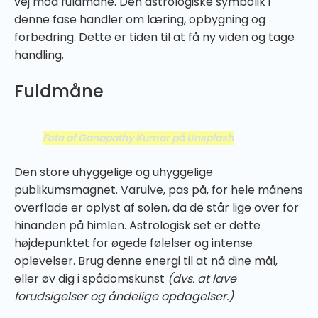
vej mod fuldmåne. Den astrologiske symbolik i
denne fase handler om læring, opbygning og
forbedring. Dette er tiden til at få ny viden og tage
handling.
Fuldmåne
Foto af Ganapathy Kumar på Unsplash
Den store uhyggelige og uhyggelige
publikumsmagnet. Varulve, pas på, for hele månens
overflade er oplyst af solen, da de står lige over for
hinanden på himlen. Astrologisk set er dette
højdepunktet for øgede følelser og intense
oplevelser. Brug denne energi til at nå dine mål,
eller øv dig i spådomskunst
(dvs. at lave
forudsigelser og åndelige opdagelser.)