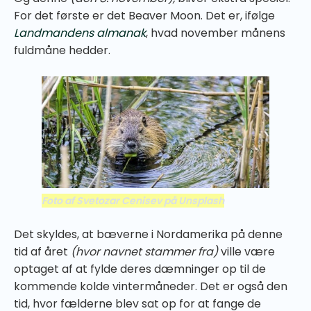
For det første er det Beaver Moon. Det er, ifølge
Landmandens almanak
, hvad november månens
fuldmåne hedder.
Foto af Svetozar Cenisev på Unsplash
Det skyldes, at bæverne i Nordamerika på denne
tid af året
(hvor navnet stammer fra)
ville være
optaget af at fylde deres dæmninger op til de
kommende kolde vintermåneder. Det er også den
tid, hvor fælderne blev sat op for at fange de