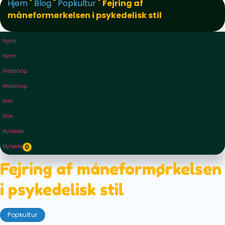
Hjem
"
Blog
"
Popkultur
"
Fejring af
måneformørkelsen i psykedelisk stil
Hjem
Hjem
Webshop
Webshop
Wiki
Wiki
Nyheder
Nyheder
0
Fejring af måneformørkelsen
i psykedelisk stil
Popkultur