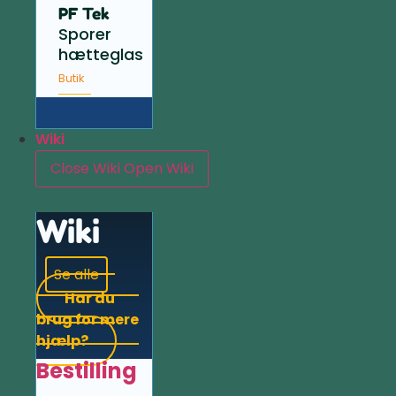
PF Tek
Sporer
hætteglas
Butik
Wiki
Close Wiki
Open Wiki
Wiki
Se alle
Har du
brug for mere
hjælp?
Bestilling