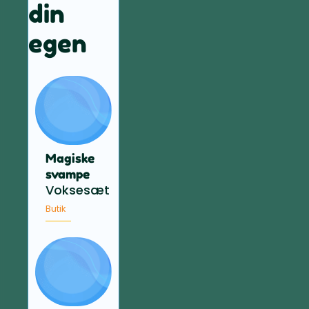
din
egen
Magiske
svampe
Voksesæt
Butik