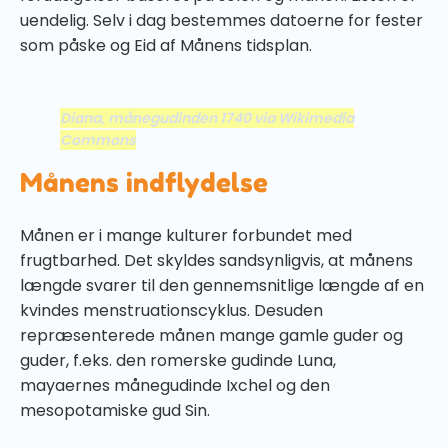
uendelig. Selv i dag bestemmes datoerne for fester
som påske og Eid af Månens tidsplan.
Diana, månegudinden 1740
via Wikimedia
Commons
Månens indflydelse
Månen er i mange kulturer forbundet med
frugtbarhed. Det skyldes sandsynligvis, at månens
længde svarer til den gennemsnitlige længde af en
kvindes menstruationscyklus. Desuden
repræsenterede månen mange gamle guder og
guder, f.eks. den romerske gudinde Luna,
mayaernes månegudinde Ixchel og den
mesopotamiske gud Sin.