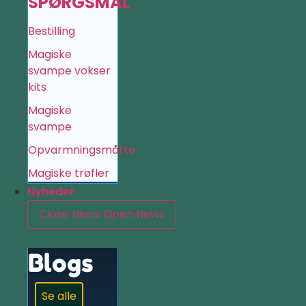
SPØRGSMÅL
Bestilling
Magiske
svampe vokser
kits
Magiske
svampe
Opvarmningsmåtte
Magiske trøfler
Nyheder
Close News
Open News
Blogs
Se alle