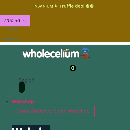
INSANIUM 🌀 Truffle deal 🟤🟤
33 % off 📉
Om os
Kontakt
0
Søg på
Webshop
Close Webshop
Open Webshop