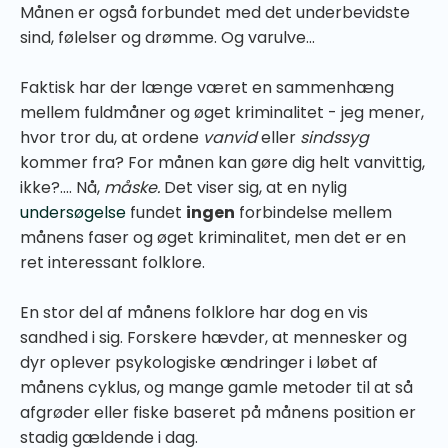
Månen er også forbundet med det underbevidste
sind, følelser og drømme. Og varulve...
Faktisk har der længe været en sammenhæng
mellem fuldmåner og øget kriminalitet - jeg mener,
hvor tror du, at ordene
vanvid
eller
sindssyg
kommer fra? For månen kan gøre dig helt vanvittig,
ikke?.... Nå,
måske.
Det viser sig, at en nylig
undersøgelse
fundet
ingen
forbindelse mellem
månens faser og øget kriminalitet, men det er en
ret interessant folklore.
En stor del af månens folklore har dog en vis
sandhed i sig. Forskere hævder, at mennesker og
dyr oplever psykologiske ændringer i løbet af
månens cyklus, og mange gamle metoder til at så
afgrøder eller fiske baseret på månens position er
stadig gældende i dag.