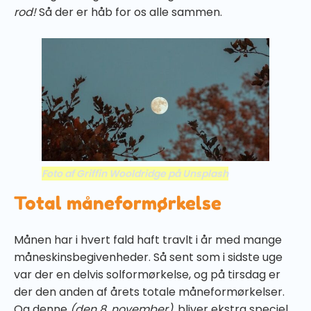
rod!
Så der er håb for os alle sammen.
Foto af Griffin Wooldridge på Unsplash
Total måneformørkelse
Månen har i hvert fald haft travlt i år med mange
måneskinsbegivenheder. Så sent som i sidste uge
var der en delvis solformørkelse, og på tirsdag er
der den anden af årets totale måneformørkelser.
Og denne
(den 8. november),
bliver ekstra speciel.