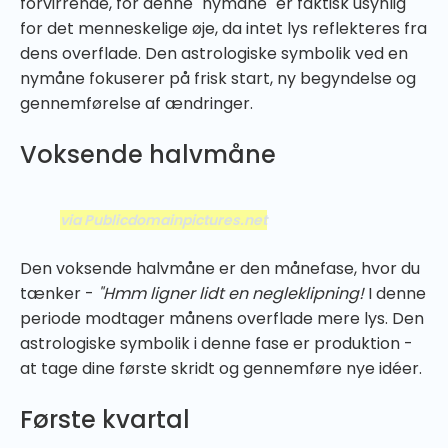
forvirrende, for denne "nymåne" er faktisk usynlig
for det menneskelige øje, da intet lys reflekteres fra
dens overflade. Den astrologiske symbolik ved en
nymåne fokuserer på frisk start, ny begyndelse og
gennemførelse af ændringer.
Voksende halvmåne
via Publicdomainpictures.net
Den voksende halvmåne er den månefase, hvor du
tænker -
"Hmm ligner lidt en negleklipning!
I denne
periode modtager månens overflade mere lys. Den
astrologiske symbolik i denne fase er produktion -
at tage dine første skridt og gennemføre nye idéer.
Første kvartal