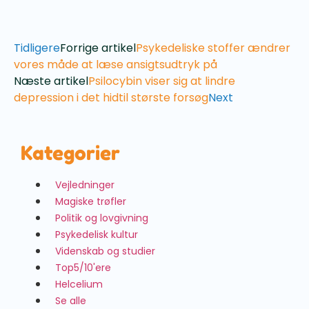
Tidligere
Forrige artikel
Psykedeliske stoffer ændrer
vores måde at læse ansigtsudtryk på
Næste artikel
Psilocybin viser sig at lindre
depression i det hidtil største forsøg
Next
Kategorier
Vejledninger
Magiske trøfler
Politik og lovgivning
Psykedelisk kultur
Videnskab og studier
Top5/10'ere
Helcelium
Se alle