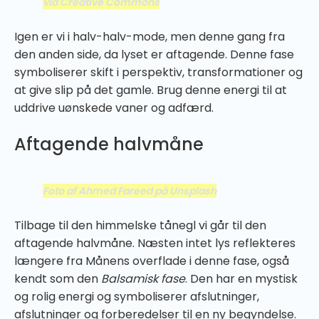
via Creative Commons
Igen er vi i halv-halv-mode, men denne gang fra
den anden side, da lyset er aftagende. Denne fase
symboliserer skift i perspektiv, transformationer og
at give slip på det gamle. Brug denne energi til at
uddrive uønskede vaner og adfærd.
Aftagende halvmåne
Foto af Ahmed Fareed på Unsplash
Tilbage til den himmelske tånegl vi går til den
aftagende halvmåne. Næsten intet lys reflekteres
længere fra Månens overflade i denne fase, også
kendt som den
Balsamisk fase
. Den har en mystisk
og rolig energi og symboliserer afslutninger,
afslutninger og forberedelser til en ny begyndelse.