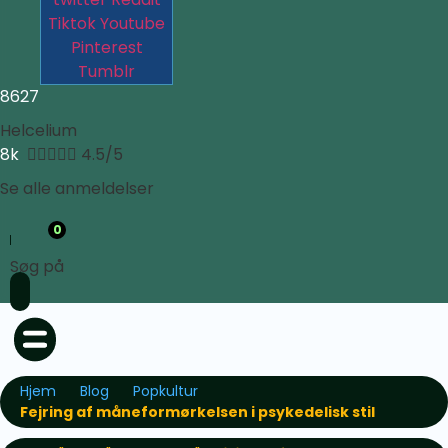
Tiktok
Youtube
Pinterest
Tumblr
8627
Helcelium
8k





4.5/5
Se alle anmeldelser
0
Søg på
Hjem
Blog
Popkultur
Fejring af måneformørkelsen i psykedelisk stil