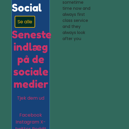
sometime
Social
time now and
always first
class service
Se alle
and they
Seneste
always look
after you
indlæg
på de
sociale
medier
Tjek dem ud
Facebook
Instagram
X-
twitter
Reddit