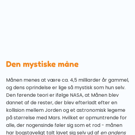
3. november 2022
Månen er sådan en stjerne. Ikke bogstaveligt talt
selvfølgelig - før alle vores læsere hos NASA flipper
ud - men hun er ligesom et ikon. Hun gløder, hun
forandrer sig, folk er besatte af, hvilken fase hun er i,
og selv havet er en slave af hende.
Den mystiske måne
Månen menes at være ca. 4,5 milliarder år gammel,
og dens oprindelse er lige så mystisk som hun selv.
Den førende teori er ifølge NASA, at Månen blev
dannet af de rester, der blev efterladt efter en
kollision mellem Jorden og et astronomisk legeme
på størrelse med Mars. Hvilket er opmuntrende for
alle, der nogensinde føler sig som et rod - månen
har bogstaveligt talt lavet sig selv ud af
en andens