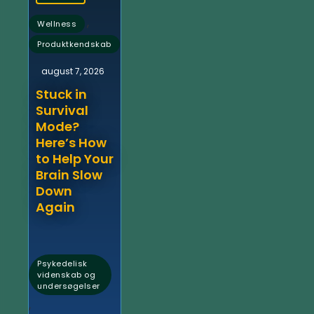
,
Wellness
Produktkendskab
august 7, 2026
Stuck in
Survival
Mode?
Here’s How
to Help Your
Brain Slow
Down
Again
Psykedelisk
videnskab og
undersøgelser
,