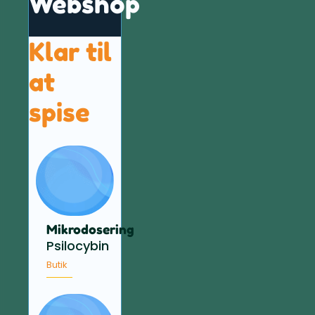
Webshop
Klar til
at
spise
Mikrodosering
Psilocybin
Butik