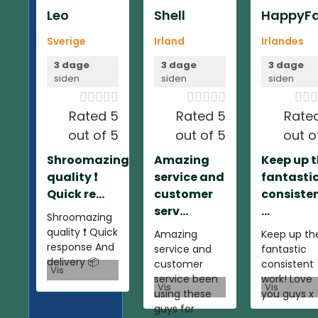
Leo
Shell
HappyFa
Sverige
Irland
Irlandes
3 dage
3 dage
3 dage
siden
siden
siden













Rated 5
Rated 5
Rate
out of 5
out of 5
out o
Shroomazing
Amazing
Keep up 
quality ❗️
service and
fantasti
Quick re...
customer
consiste
serv...
...
Shroomazing
quality ❗️ Quick
Amazing
Keep up th
response And
service and
fantastic
delivery 📦
customer
consistent
Vis
service been
work! Love
Vis
Vis
using these
you guys x
guys for