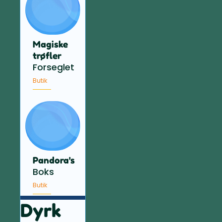
Magiske
trøfler
Forseglet
Butik
Pandora's
Boks
Butik
Dyrk