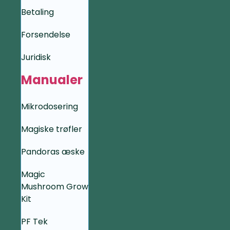
Betaling
Forsendelse
Juridisk
Manualer
Mikrodosering
Magiske trøfler
Pandoras æske
Magic
Mushroom Grow
Kit
PF Tek