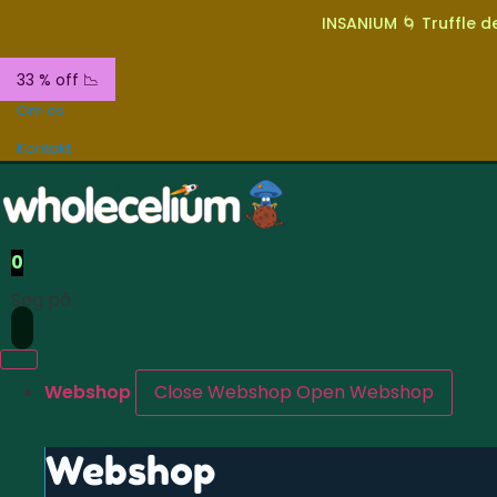
INSANIUM 🌀 Truffle de
33 % off 📉
Om os
Kontakt
0
Søg på
Webshop
Close Webshop
Open Webshop
Webshop