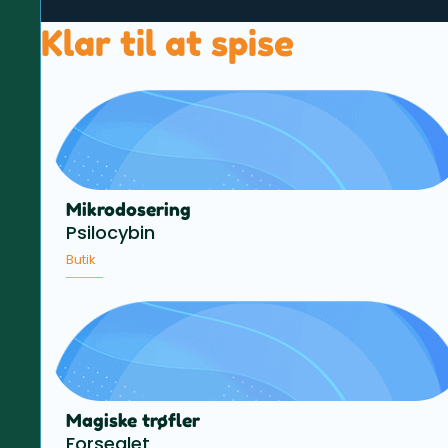
Klar til at spise
Mikrodosering
Psilocybin
Butik
Magiske trøfler
Forseglet