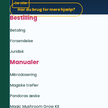
Se alle
Har du brug for mere hjælp?
Bestilling
Betaling
Forsendelse
Juridisk
Manualer
Mikrodosering
Magiske trøfler
Pandoras æske
Magic Mushroom Grow Kit