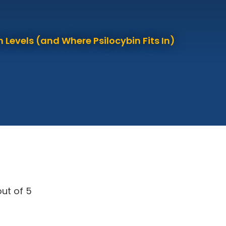
 Levels (and Where Psilocybin Fits In)
ut of 5