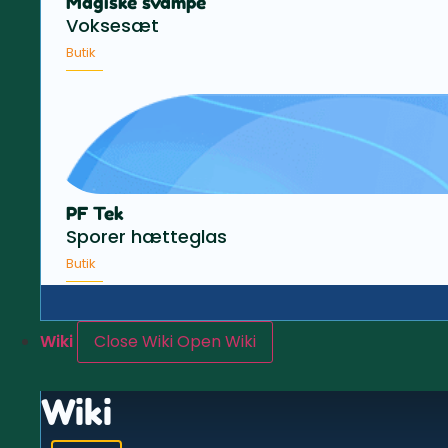
Magiske svampe
Voksesæt
Butik
PF Tek
Sporer hætteglas
Butik
Wiki
Close Wiki
Open Wiki
Wiki