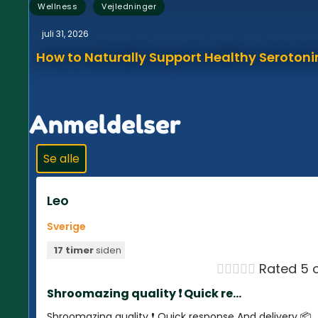
,
Wellness
Vejledninger
juli 31, 2026
How to Naturally Support Healthy Serotonin
Anmeldelser
Se alle
Leo
Sverige
17 timer
siden





Rated 5 o
Shroomazing quality ❗️ Quick re...
Shroomazing quality ❗️ Quick response And delivery 📦