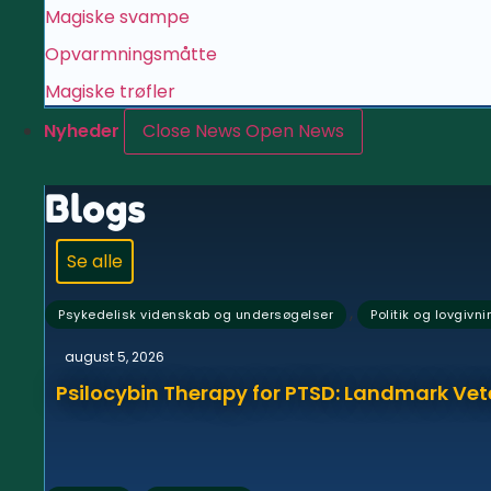
Magiske svampe
Opvarmningsmåtte
Magiske trøfler
Nyheder
Close News
Open News
Blogs
Se alle
,
Psykedelisk videnskab og undersøgelser
Politik og lovgivni
august 5, 2026
Psilocybin Therapy for PTSD: Landmark Vet