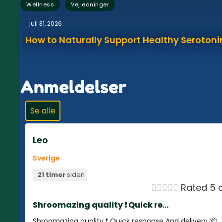
,
Wellness
Vejledninger
juli 31, 2026
How to Naturally Support Healthy Serotonin
Anmeldelser
Se alle
Leo
Sverige
21 timer
siden





Rated 5 o
Shroomazing quality ❗️ Quick re...
Shroomazing quality ❗️ Quick response And delivery 📦