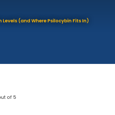
 Levels (and Where Psilocybin Fits In)
ut of 5