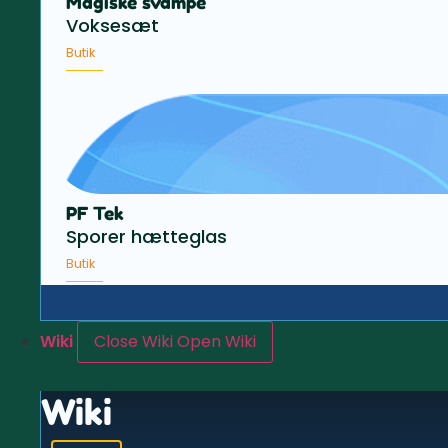
Magiske svampe
Voksesæt
Butik
PF Tek
Sporer hætteglas
Butik
Wiki
Close Wiki
Open Wiki
Wiki