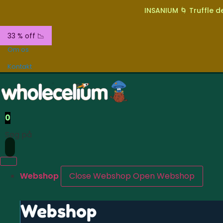
INSANIUM 🌀 Truffle de
33 % off 📉
Om os
Kontakt
0
Søg på
Webshop
Close Webshop
Open Webshop
Webshop