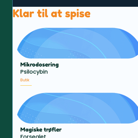
Klar til at spise
Mikrodosering
Psilocybin
Butik
Magiske trøfler
Forseglet