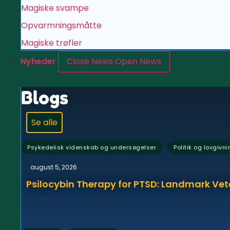
Magiske svampe
Opvarmningsmåtte
Magiske trøfler
Nyheder
Close News
Open News
Blogs
Se alle
,
Psykedelisk videnskab og undersøgelser
Politik og lovgivni
august 5, 2026
Psilocybin Therapy for PTSD: Landmark Vet