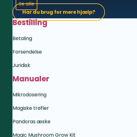
Se alle
Har du brug for mere hjælp?
Bestilling
Betaling
Forsendelse
Juridisk
Manualer
Mikrodosering
Magiske trøfler
Pandoras æske
Magic Mushroom Grow Kit