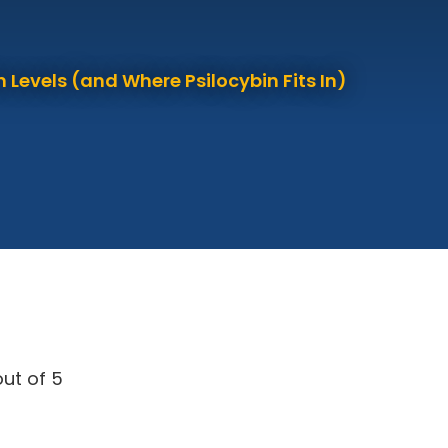
 Levels (and Where Psilocybin Fits In)
ut of 5