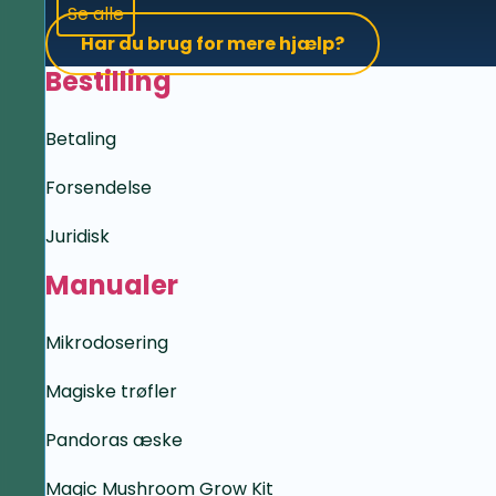
Se alle
Har du brug for mere hjælp?
Bestilling
Betaling
Forsendelse
Juridisk
Manualer
Mikrodosering
Magiske trøfler
Pandoras æske
Magic Mushroom Grow Kit