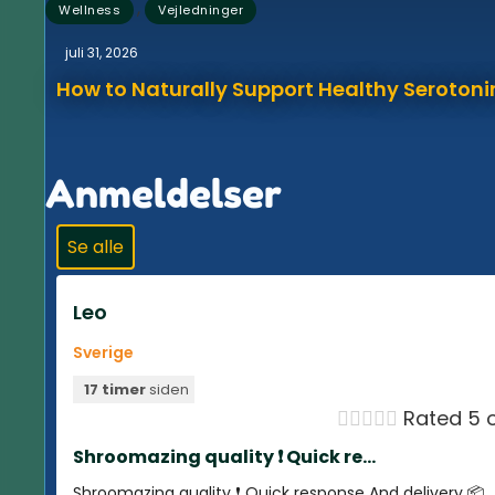
,
Wellness
Vejledninger
juli 31, 2026
How to Naturally Support Healthy Serotonin
Anmeldelser
Se alle
Leo
Sverige
17 timer
siden





Rated 5 o
Shroomazing quality ❗️ Quick re...
Shroomazing quality ❗️ Quick response And delivery 📦