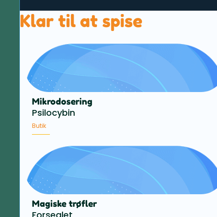
Klar til at spise
Mikrodosering
Psilocybin
Butik
Magiske trøfler
Forseglet