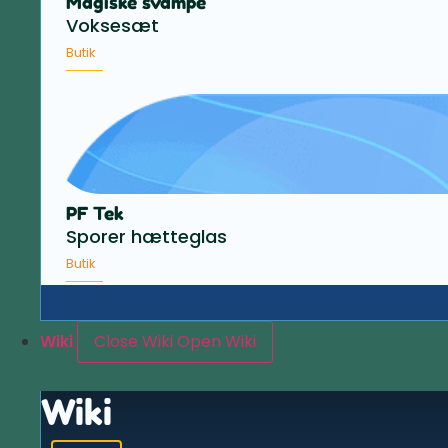
Magiske svampe
Voksesæt
Butik
PF Tek
Sporer hætteglas
Butik
Wiki
Close Wiki
Open Wiki
Wiki