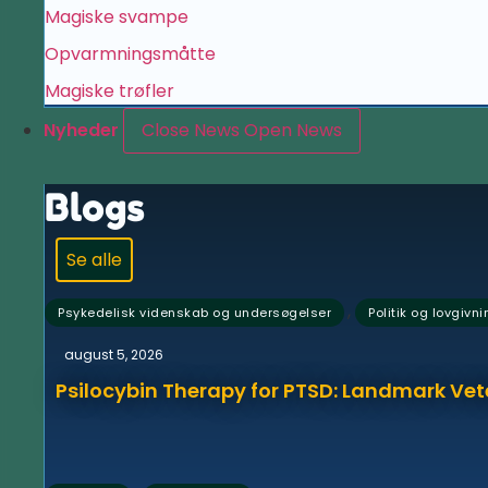
Magiske svampe
Opvarmningsmåtte
Magiske trøfler
Nyheder
Close News
Open News
Blogs
Se alle
,
Psykedelisk videnskab og undersøgelser
Politik og lovgivni
august 5, 2026
Psilocybin Therapy for PTSD: Landmark Vet