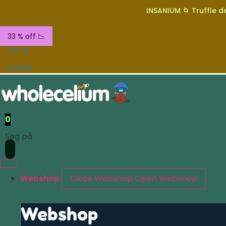
INSANIUM 🌀 Truffle de
33 % off 📉
Om os
Kontakt
0
Søg på
Webshop
Close Webshop
Open Webshop
Webshop