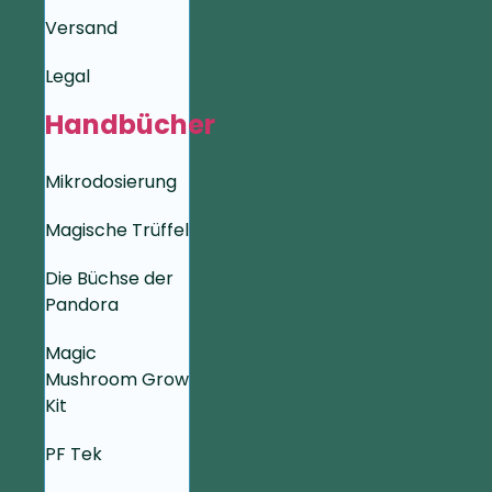
Versand
Legal
Handbücher
Mikrodosierung
Magische Trüffel
Die Büchse der
Pandora
Magic
Mushroom Grow
Kit
PF Tek