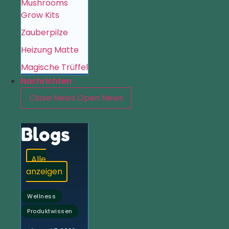
Mushrooms
Grow Kits
Zauberpilze
Heizung Matte
Magische Trüffel
Nachrichten
Close News
Open News
Blogs
Alle
anzeigen
,
Wellness
Produktwissen