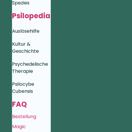
Spezies
Psilopedia
Auslösehilfe
Kultur &
Geschichte
Psychedelische
Therapie
Psilocybe
Cubensis
FAQ
Bestellung
Magic