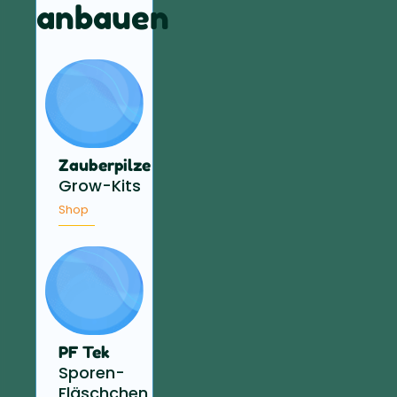
anbauen
Zauberpilze
Grow-Kits
Shop
PF Tek
Sporen-
Fläschchen