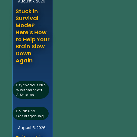
August 7, 2026
Stuck in
Survival
Mode?
Here’s How
to Help Your
Brain Slow
Down
Again
Psychedelische
Wissenschaft
& Studien
,
Politik und
Gesetzgebung
August 5, 2026