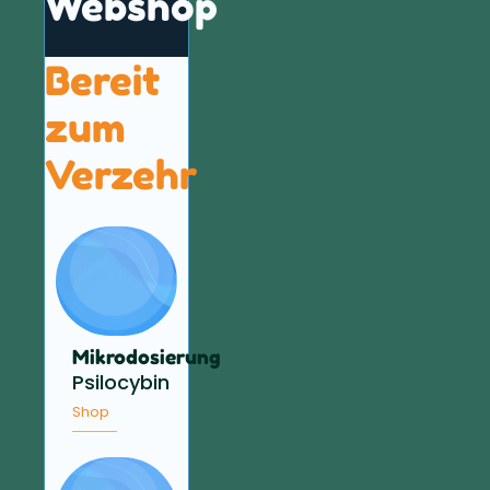
Webshop
Bereit
zum
Verzehr
Mikrodosierung
Psilocybin
Shop