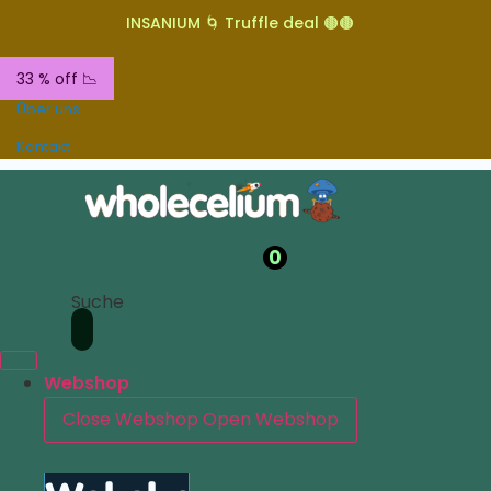
INSANIUM 🌀 Truffle deal 🟤🟤
33 % off 📉
Über uns
Kontakt
0
Suche
Webshop
Close Webshop
Open Webshop