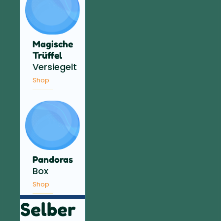
Magische
Trüffel
Versiegelt
Shop
Pandoras
Box
Shop
Selber