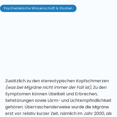
Psychedelische Wissenschaft & Studien
April 19, 2023
Migräne ist eine lähmende Krankheit, an der
weltweit über eine Milliarde Menschen leiden. Und
wie Sie wissen, wenn Sie darunter leiden, sind sie
weit mehr als "nur Kopfschmerzen". Migräne ist eine
neurologische Erkrankung, die schwerwiegende
Folgen für praktisch alle Bereiche des Lebens der
Betroffenen haben kann.
Zusätzlich zu den stereotypischen Kopfschmerzen
(was bei Migräne nicht immer der Fall ist),
Zu den
Symptomen können Übelkeit und Erbrechen,
Sehstörungen sowie Lärm- und Lichtempfindlichkeit
gehören. Überraschenderweise wurde die Migräne
erst vor relativ kurzer Zeit, nämlich im Jahr 2000, als