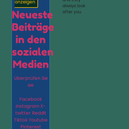
anzeigen
always look
Neueste
after you
Beiträge
in den
sozialen
Medien
Überprüfen Sie
sie
Facebook
Instagram
X-
twitter
Reddit
Tiktok
Youtube
Pinterest