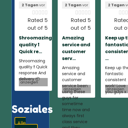
2 Tagen
vor
2 Tagen
vor
2 Tagen
v













Rated 5
Rated 5
Rate
out of 5
out of 5
out o
Shroomazing
Amazing
Keep up 
quality ❗️
service and
fantasti
Quick re...
customer
consiste
serv...
...
Shroomazing
quality ❗️ Quick
Amazing
Keep up th
response And
service and
fantastic
delivery 📦
customer
consistent
anzeigen
service been
work! Love
anzeigen
anzeigen
using these
you guys x
guys for
sometime
Soziales
time now and
always first
class service
Alle
and they