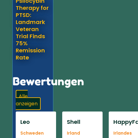
Psilocybin
Therapy for
PTSD:
Landmark
Veteran
Trial Finds
75%
Remission
Rate
Bewertungen
Alle
anzeigen
Leo
Shell
HappyFa
Schweden
Irland
Irlandes