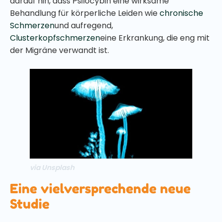
darauf hin, dass Psilocybin eine wirksame
Behandlung für körperliche Leiden wie
chronische
Schmerzen
und aufregend,
Clusterkopfschmerzen
eine Erkrankung, die eng mit
der Migräne verwandt ist.
via Unsplash
Eine vielversprechende neue
Studie