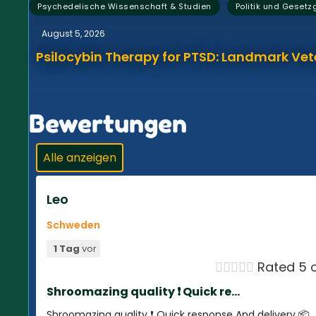
,
Psychedelische Wissenschaft & Studien
Politik und Geset
August 5, 2026
Psilocybin Therapy for PTSD: Landmark Vet
Bewertungen
Alle anzeigen
Leo
Schweden
1 Tag
vor





Rated 5 o
Shroomazing quality ❗️ Quick re...
Shroomazing quality ❗️ Quick response And delivery 📦