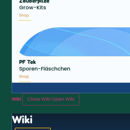
Zauberpilze
Grow-Kits
Shop
PF Tek
Sporen-Fläschchen
Shop
Wiki
Close Wiki
Open Wiki
Wiki