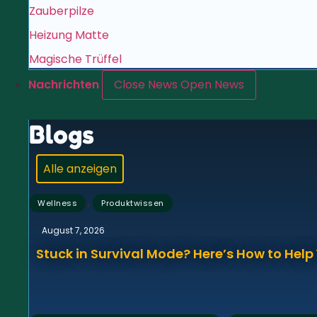
Zauberpilze
Heizung Matte
Magische Trüffel
Nachrichten
Close News
Open News
Blogs
Alle anzeigen
,
Wellness
Produktwissen
August 7, 2026
Stuck in Survival Mode? Here’s How to Hel