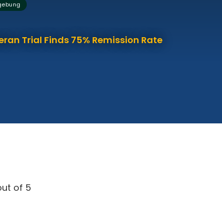
zgebung
eran Trial Finds 75% Remission Rate
ut of 5