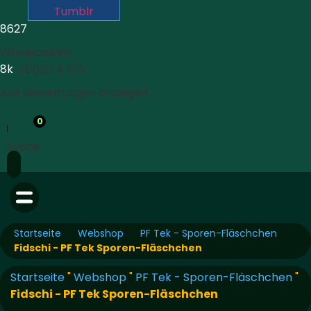
Tumblr
8627
Wholecelium
8k





4.5/5
Alle Bewertungen anzeigen
0
Suche
Startseite
Webshop
PF Tek - Sporen-Fläschchen
Fidschi - PF Tek Sporen-Fläschchen
Startseite
"
Webshop
"
PF Tek - Sporen-Fläschchen
"
Fidschi - PF Tek Sporen-Fläschchen