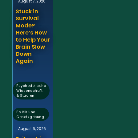
August 7, 2026
Stuck in
Survival
Mode?
Here’s How
to Help Your
Brain Slow
Down
Again
Psychedelische
Wissenschaft
& Studien
,
Politik und
Gesetzgebung
August 5, 2026