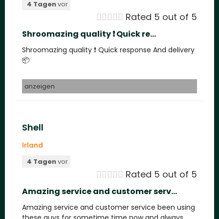
4 Tagen
vor





Rated 5 out of 5
Shroomazing quality ❗️ Quick re...
Shroomazing quality ❗️ Quick response And delivery
📦
anzeigen
Shell
Irland
4 Tagen
vor





Rated 5 out of 5
Amazing service and customer serv...
Amazing service and customer service been using
these guys for sometime time now and always