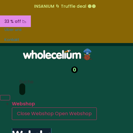
INSANIUM 🌀 Truffle deal 🟤🟤
33 % off 📉
Über uns
Kontakt
0
Suche
Webshop
Close Webshop
Open Webshop