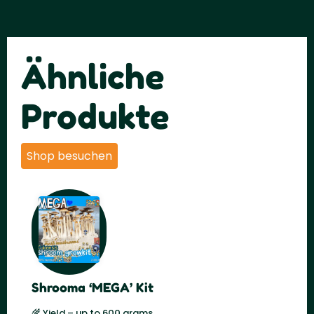
Ähnliche
Produkte
Shop besuchen
Shrooma ‘MEGA’ Kit
🌾 Yield – up to 600 grams