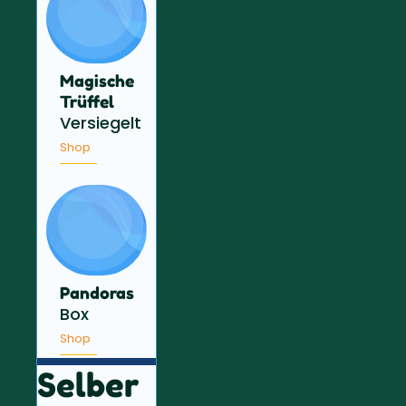
Magische
Trüffel
Versiegelt
Shop
Pandoras
Box
Shop
Selber