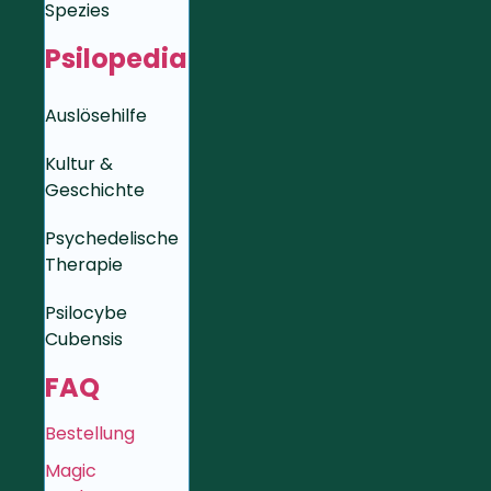
Spezies
Psilopedia
Auslösehilfe
Kultur &
Geschichte
Psychedelische
Therapie
Psilocybe
Cubensis
FAQ
Bestellung
Magic