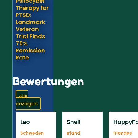
Psilocybin
Therapy for
PTSD:
Landmark
Veteran
Trial Finds
75%
Remission
Rate
Bewertungen
Alle
anzeigen
Leo
Shell
HappyFa
Schweden
Irland
Irlandes