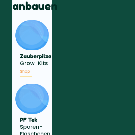
anbauen
Zauberpilze
Grow-Kits
Shop
PF Tek
Sporen-
Fläschchen