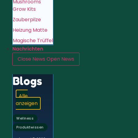
Mushrooms
Grow Kits
Zauberpilze
Heizung Matte
Magische Trüffel
Nachrichten
Close News
Open News
Blogs
Alle
anzeigen
,
Wellness
Produktwissen