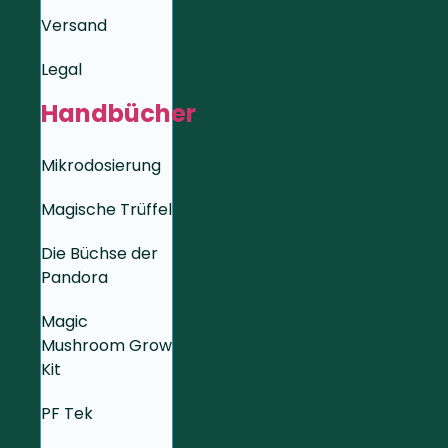
Versand
Legal
Handbücher
Mikrodosierung
Magische Trüffel
Die Büchse der
Pandora
Magic
Mushroom Grow
Kit
PF Tek