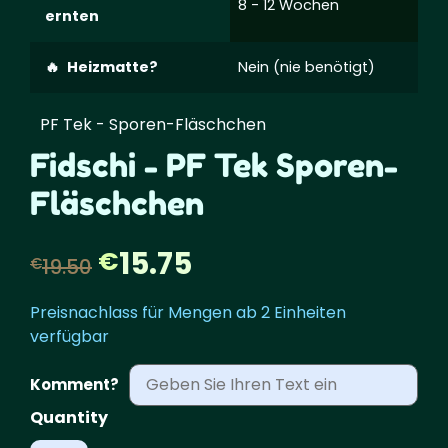
8 - 12 Wochen
ernten
Heizmatte?
Nein (nie benötigt)
PF Tek - Sporen-Fläschchen
Fidschi - PF Tek Sporen-
Fläschchen
Der
Der
15.75
€
€
19.50
ursprüngliche
aktuelle
Preisnachlass für Mengen ab 2 Einheiten
verfügbar
Preis
Preis
Komment?
war:
lautet:
Fiji