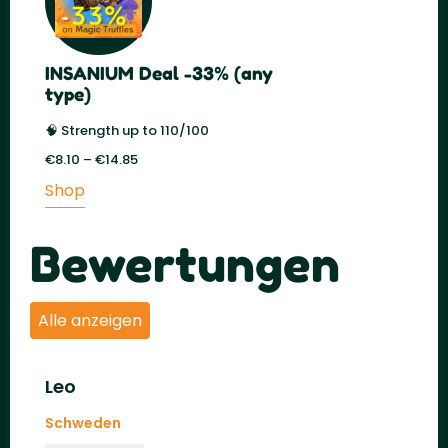
INSANIUM Deal -33% (any
type)
🧠 Strength up to 110/100
€
8.10
–
€
14.85
Price
range:
Shop
€8.10
through
€14.85
Bewertungen
Alle anzeigen
Leo
Schweden