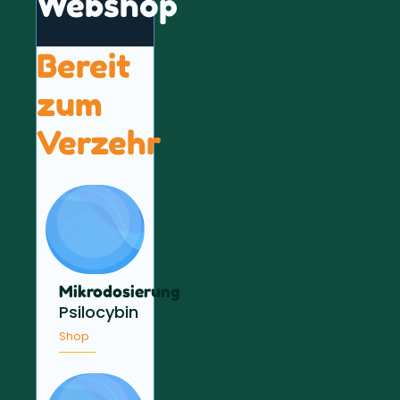
Webshop
Bereit
zum
Verzehr
Mikrodosierung
Psilocybin
Shop