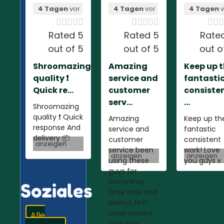
4 Tagen
vor
4 Tagen
vor
4 Tagen
v













Rated 5
Rated 5
Rate
out of 5
out of 5
out o
Shroomazing
Amazing
Keep up 
quality ❗️
service and
fantasti
Quick re...
customer
consiste
serv...
...
Shroomazing
quality ❗️ Quick
Amazing
Keep up th
response And
service and
fantastic
delivery 📦
customer
consistent
anzeigen
service been
work! Love
anzeigen
anzeigen
using these
you guys x
guys for
sometime
Soziales
time now and
always first
class service
Alle
and they