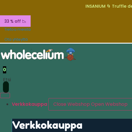
INSANIUM 🌀 Truffle de
33 % off 📉
Tietoa meistä
Ota yhteyttä
0
Etsi
Verkkokauppa
Close Webshop
Open Webshop
Verkkokauppa