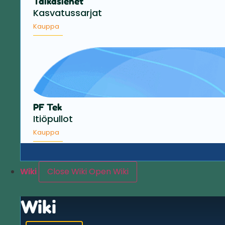
Taikasienet
Kasvatussarjat
Kauppa
PF Tek
Itiöpullot
Kauppa
Wiki
Close Wiki
Open Wiki
Wiki