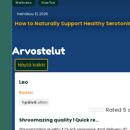
,
Wellness
HowTos
heinäkuu 31, 2026
How to Naturally Support Healthy Serotonin
Arvostelut
Näytä kaikki
Leo
Ruotsi
1 päivä
sitten





Rated 5 o
Shroomazing quality ❗️ Quick re...
Shroomazing quality ❗️ Quick response And delivery 📦