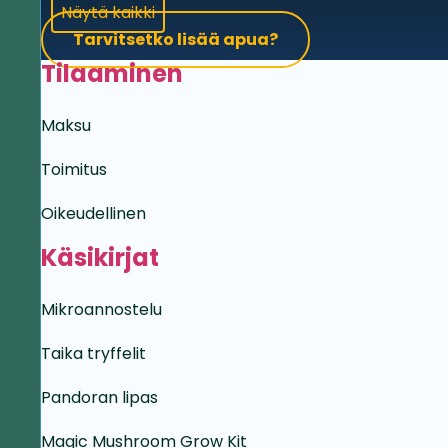
Näytä kaikki
Tarvitsetko lisää apua?
Tilaaminen
Maksu
Toimitus
Oikeudellinen
Käsikirjat
Mikroannostelu
Taika tryffelit
Pandoran lipas
Magic Mushroom Grow Kit