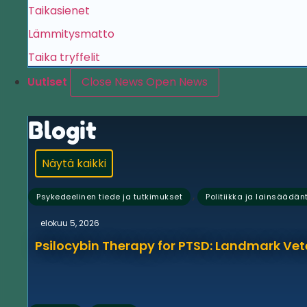
Taikasienet
Lämmitysmatto
Taika tryffelit
Uutiset
Close News
Open News
Blogit
Näytä kaikki
,
Psykedeelinen tiede ja tutkimukset
Politiikka ja lainsäädän
elokuu 5, 2026
Psilocybin Therapy for PTSD: Landmark Vet