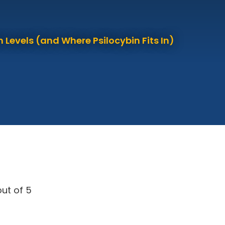
 Levels (and Where Psilocybin Fits In)
ut of 5