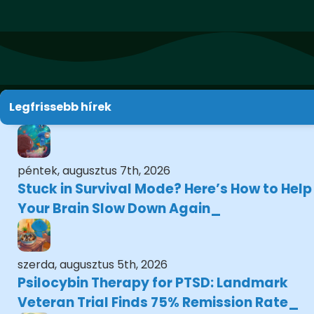
Legfrissebb hírek
péntek, augusztus 7th, 2026
Stuck in Survival Mode? Here’s How to Help
Your Brain Slow Down Again
szerda, augusztus 5th, 2026
Psilocybin Therapy for PTSD: Landmark
Veteran Trial Finds 75% Remission Rate