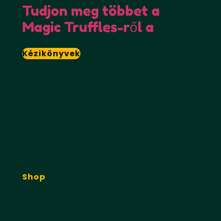
Tudjon meg többet a
Magic Truffles-ről a
Kézikönyvek
Oké, eleget tudok,
vigyetek a végső határra!
Shop