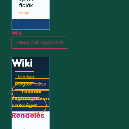
fiolák
Shop
Wiki
Close Wiki
Open Wiki
Wiki
Minden
megtekintése
További
segítségre van
szüksége?
Rendelés