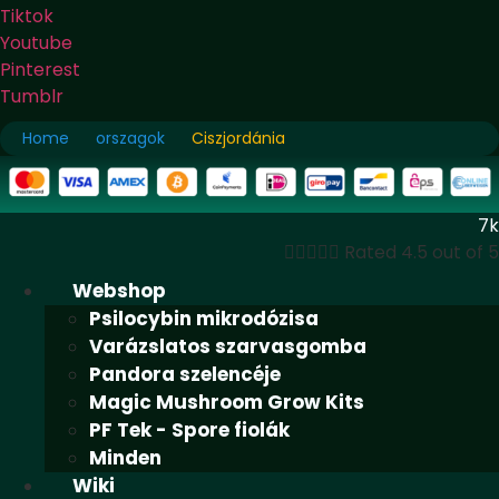
Tiktok
Youtube
Pinterest
Tumblr
Home
orszagok
Ciszjordánia
7k





Rated 4.5 out of 5
Webshop
Psilocybin mikrodózisa
Varázslatos szarvasgomba
Pandora szelencéje
Magic Mushroom Grow Kits
PF Tek - Spore fiolák
Minden
Wiki