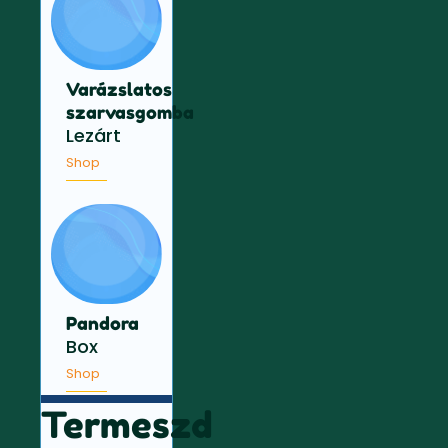
Varázslatos
szarvasgomba
Lezárt
Shop
Pandora
Box
Shop
Termeszd