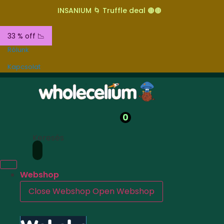
INSANIUM 🌀 Truffle deal 🟤🟤
33 % off 📉
Rólunk
Kapcsolat
0
Keresés
Webshop
Close Webshop
Open Webshop