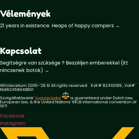
Vélemények
21 years in existence. Heaps of happy campers →
Kapcsolat
Segítségre van szüksége ? Beszéljen emberekkel (itt
nincsenek botok) →
Wholecelium 2005-’26 ©️ All rights reserved. KvK# 82410089 , Vat#
NL862458948B01
Szolgáltatásaink'
jogszerűség
is guaranteed under Dutch law,
European law, & the United Nations‘ INCB international convention of
1971
Facebook
Instagram