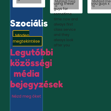
Mutasd meg
Mutasd me
using these
you guys x
a
a
guys for
sometime
time now and
Szociális
always first
class service
and they
Minden
always look
megtekintése
after you
Legutóbbi
közösségi
média
bejegyzések
Nézd meg őket