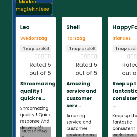
Minden
megtekintése
Leo
Shell
HappyFa
Svédország
Írország
Irlandes
1 nap
ezelőtt
1 nap
ezelőtt
1 nap
ezel













Rated 5
Rated 5
Rate
out of 5
out of 5
out o
Shroomazing
Amazing
Keep up 
quality ❗️
service and
fantasti
Quick re...
customer
consiste
serv...
...
Shroomazing
quality ❗️ Quick
Amazing
Keep up th
response And
service and
fantastic
delivery 📦
customer
consistent
Mutasd meg
service been
work! Love
a