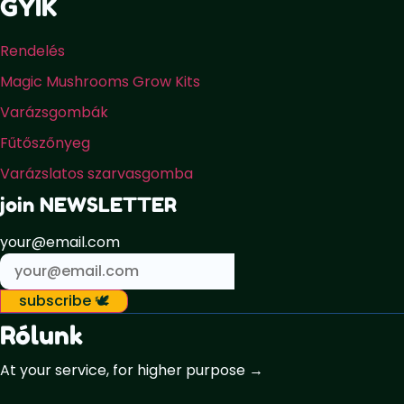
GYIK
Rendelés
Magic Mushrooms Grow Kits
Varázsgombák
Fűtőszőnyeg
Varázslatos szarvasgomba
join NEWSLETTER
your@email.com
subscribe 🕊️
Rólunk
At your service, for higher purpose →