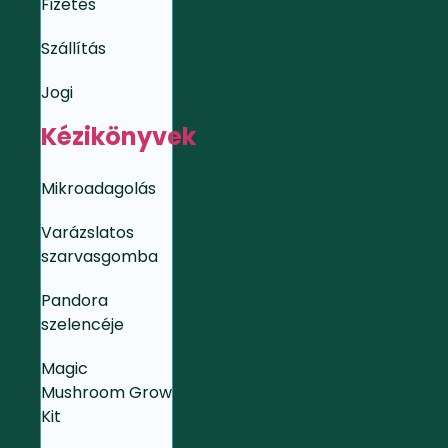
Fizetés
Szállítás
Jogi
Kézikönyvek
Mikroadagolás
Varázslatos
szarvasgomba
Pandora
szelencéje
Magic
Mushroom Grow
Kit