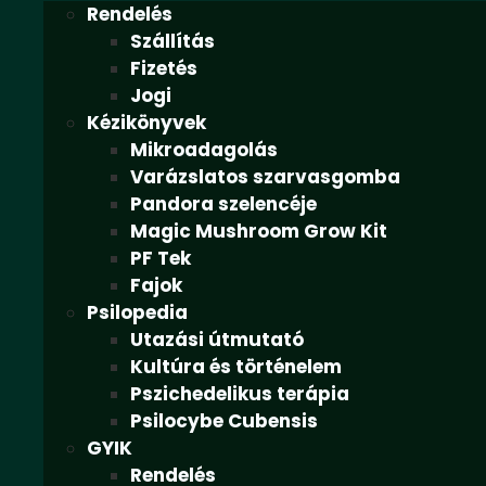
Rendelés
Szállítás
Fizetés
Jogi
Kézikönyvek
Mikroadagolás
Varázslatos szarvasgomba
Pandora szelencéje
Magic Mushroom Grow Kit
PF Tek
Fajok
Psilopedia
Utazási útmutató
Kultúra és történelem
Pszichedelikus terápia
Psilocybe Cubensis
GYIK
Rendelés