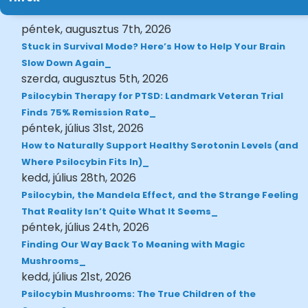
péntek, augusztus 7th, 2026
Stuck in Survival Mode? Here’s How to Help Your Brain
Slow Down Again
szerda, augusztus 5th, 2026
Psilocybin Therapy for PTSD: Landmark Veteran Trial
Finds 75% Remission Rate
péntek, július 31st, 2026
How to Naturally Support Healthy Serotonin Levels (and
Where Psilocybin Fits In)
kedd, július 28th, 2026
Psilocybin, the Mandela Effect, and the Strange Feeling
That Reality Isn’t Quite What It Seems
péntek, július 24th, 2026
Finding Our Way Back To Meaning with Magic
Mushrooms
kedd, július 21st, 2026
Psilocybin Mushrooms: The True Children of the