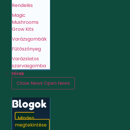
Rendelés
Magic
Mushrooms
Grow Kits
Varázsgombák
Fűtőszőnyeg
Varázslatos
szarvasgomba
Hírek
Close News
Open News
Blogok
Minden
megtekintése