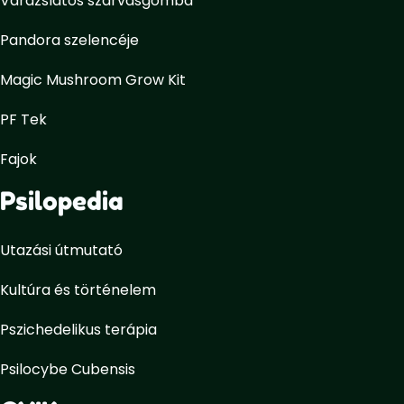
Varázslatos szarvasgomba
Pandora szelencéje
Magic Mushroom Grow Kit
PF Tek
Fajok
Psilopedia
Utazási útmutató
Kultúra és történelem
Pszichedelikus terápia
Psilocybe Cubensis