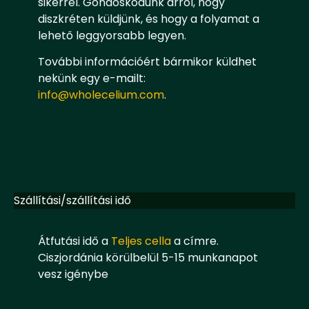
sikerrel. Gondoskodunk arról, hogy
diszkréten küldjünk, és hogy a folyamat a
lehető leggyorsabb legyen.
További információért bármikor küldhet
nekünk egy e-mailt:
info@wholecelium.com
.
Szállítási/szállítási idő
Átfutási idő a
Teljes cella
a címre.
Ciszjordánia körülbelül 5-15 munkanapot
vesz igénybe