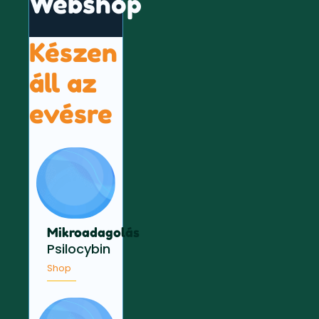
Webshop
Készen
áll az
evésre
Mikroadagolás
Psilocybin
Shop