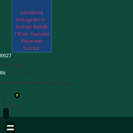
Facebook
Instagram
X-
twitter
Reddit
Tiktok
Youtube
Pinterest
Tumblr
8627
Teljes cella
8k





4.5/5
Minden értékelés megtekintése
0
Keresés