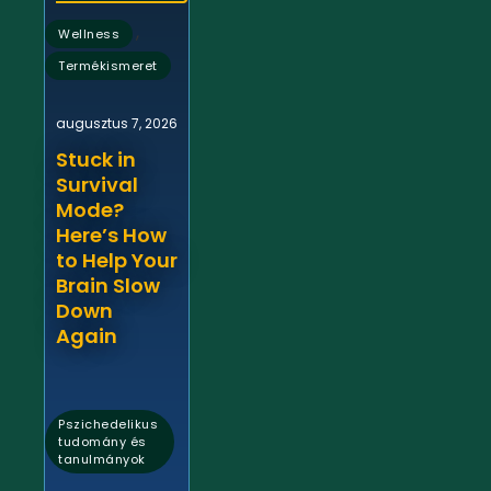
,
Wellness
Termékismeret
augusztus 7, 2026
Stuck in
Survival
Mode?
Here’s How
to Help Your
Brain Slow
Down
Again
Pszichedelikus
tudomány és
tanulmányok
,