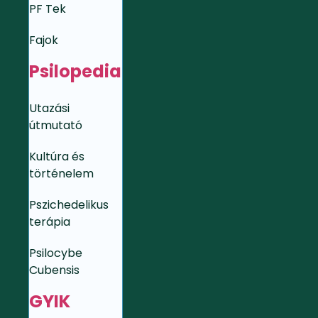
PF Tek
Fajok
Psilopedia
Utazási
útmutató
Kultúra és
történelem
Pszichedelikus
terápia
Psilocybe
Cubensis
GYIK