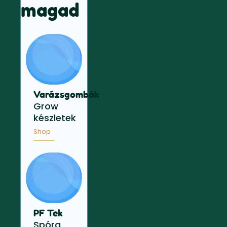
magad
Varázsgombák
Grow
készletek
Shop
PF Tek
Spóra