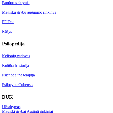
Pandoros skrynia
Magiškų grybų auginimo rinkinys
PF Tek
Rūšys
Psilopedija
Kelionių vadovas
Kultūra ir istorija
Psichodelinė terapija
Psilocybe Cubensis
DUK
Užsakymas
Magiški grybai Auginti rinkiniai