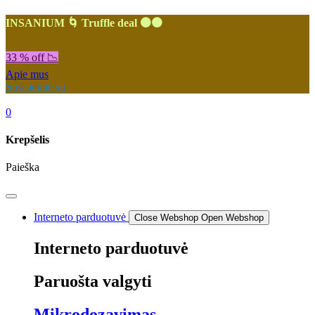
INSANIUM 🌀 Truffle deal 🟤🟤
33 % off 📉
Apie mus
Susisiekite su
0
Krepšelis
Paieška
Interneto parduotuvė
Close Webshop
Open Webshop
Interneto parduotuvė
Paruošta valgyti
Mikrodozavimas