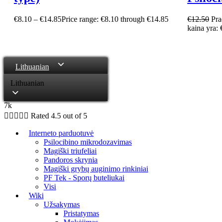
€
8.10
–
€
14.85
Price range: €8.10 through €14.85
€
12.50
Pra
kaina yra: 
Lithuanian
Lithuanian
7k





Rated 4.5 out of 5
Interneto parduotuvė
Psilocibino mikrodozavimas
Magiški triufeliai
Pandoros skrynia
Magiški grybų auginimo rinkiniai
PF Tek - Sporų buteliukai
Visi
Wiki
Užsakymas
Pristatymas