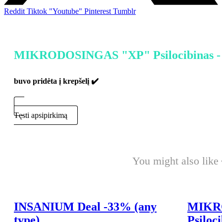
Reddit
Tiktok
"Youtube"
Pinterest
Tumblr
MIKRODOSINGAS "XP" Psilocibinas -
buvo pridėta į krepšelį ✔️
Tęsti apsipirkimą
Eikite į kasą
You might also like
INSANIUM Deal -33% (any
MIKR
type)
Psiloci