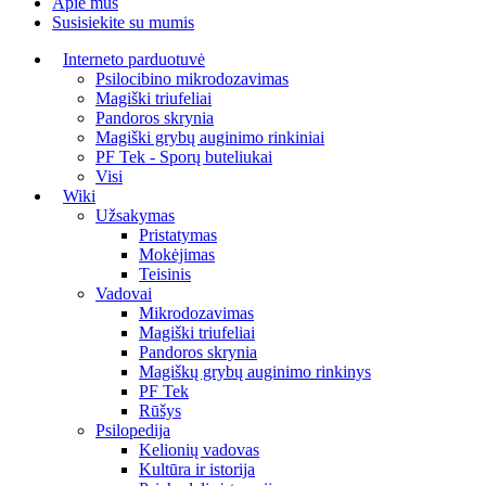
Apie mus
Susisiekite su mumis
Interneto parduotuvė
Psilocibino mikrodozavimas
Magiški triufeliai
Pandoros skrynia
Magiški grybų auginimo rinkiniai
PF Tek - Sporų buteliukai
Visi
Wiki
Užsakymas
Pristatymas
Mokėjimas
Teisinis
Vadovai
Mikrodozavimas
Magiški triufeliai
Pandoros skrynia
Magiškų grybų auginimo rinkinys
PF Tek
Rūšys
Psilopedija
Kelionių vadovas
Kultūra ir istorija