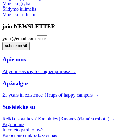
Magiški grybai
Šildymo kilimėlis
Magiški triufeliai
join NEWSLETTER
your@email.com
subscribe 🕊️
Apie mus
At your service, for higher purpose →
Apžvalgos
21 years in existence. Heaps of happy campers →
Susisiekite su
Reikia pagalbos ? Kreipkitės į žmones (čia nėra robotų) →
Pagrindinis
Interneto parduotuvė
Psilocibino mikrodozavimas