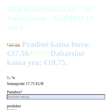
MIKRODOSINGAS "XP"
Psilocibinas - KOMBO (3
vnt.)
Pradinė kaina buvo:
€
37.50
€37.50.
Dabartinė
€
19.75
kaina yra: €19.75.
📉 %
Sutaupysite 17,75 EUR
Pastabos?
produkto