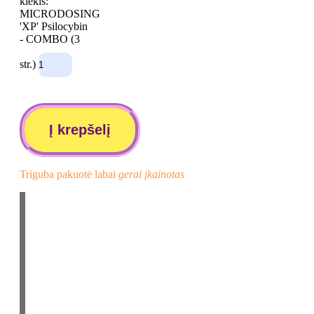
kiekis:
MICRODOSING
'XP' Psilocybin
- COMBO (3
str.)
Į krepšelį
Triguba pakuotė
labai
gerai įkainotas
3 x 6 mikrodozės po 1 gramą psilocibino triufelių
kiekvienoje juostelėje.
Tai nesukels jums gilios psichodelinės kelionės, bet
pagerins kūrybiškumą ir nuotaiką.
Jūsų pojūčiai bus iš naujo paleisti