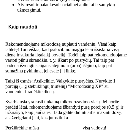
Atviresni ir palankesni socialinei aplinkai ir santykių
užmezgimui.
Kaip naudoti
Rekomenduojame mikrodozę nuplauti vandeniu. Visai kaip
tabletę! Tai reiškia, kad psilocibino magija lėtai išsiskiria visą
dieną ir sukuria ilgalaikį poveikį. Todėl taip pat rekomenduojame
vartoti pilnu skrandžiu, t. y. iškart po pusryčių. Tai taip pat
padeda išvengti staigaus atėjimo ir (arba) išėjimo, taip pat
sumažina pykinimą, jei esate į jį linkę.
Taigi iš esmės: Atsikelkite. Valgykite pusryčius. Nurykite 1
porciją (1 g stebuklingų triufelių) "Microdosing XP" su
vandeniu. Pradėkite dieną.
Svarbiausia yra rasti tinkamą mikrodozavimo vietą. Jei norite
pradėti lėtai, rekomenduojame išbandyti pusę porcijos (0,5 g) ir
užsirašyti, kaip jaučiatės. Tada galite didinti arba mažinti dozę,
atsižvelgdami į tai, kas jums tinka.
Peržiūrėkite mūsų
Mikrodozės vadovas
visą vadovą!