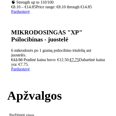
🧠 Strength up to 110/100
€
8.10
–
€
14.85
Price range: €8.10 through €14.85
Parduotuvė
MIKRODOSINGAS "XP"
Psilocibinas - juostelė
6 mikrodozės po 1 gramą psilocibino triufelių ant
juostelės.
€
12.50
Pradinė kaina buvo: €12.50.
€
7.75
Dabartinė kaina
yra: €7.75.
Parduotuvė
Apžvalgos
Peržiūrėti visus