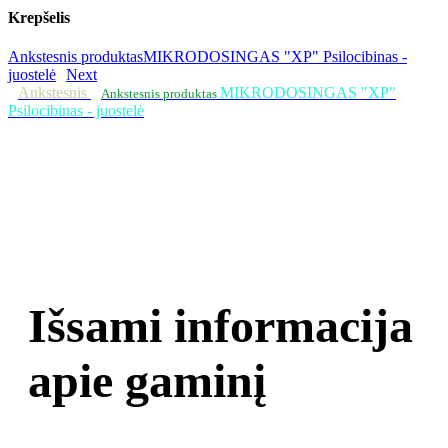
Krepšelis
Ankstesnis produktas
MIKRODOSINGAS "XP" Psilocibinas -
juostelė
Next
Ankstesnis
MIKRODOSINGAS "XP"
Ankstesnis produktas
Psilocibinas - juostelė
Išsami informacija
apie gaminį