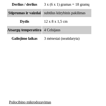
Derlius / derlius
3 x (6 x 1) gramas = 18 gramų
Stiprumas ir vaizdai
subtilus kūrybinis pakilimas
Dydis
12 x 8 x 1,5 cm
Atsargų temperatūra
4 Celsijaus
Galiojimo laikas
3 mėnesiai (neatidaryta)
Psilocibino mikrodozavimas