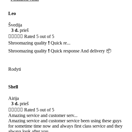
Leo
Švedija
3 d.
prieš





Rated 5 out of 5
Shroomazing quality ❗️ Quick re...
Shroomazing quality ❗️ Quick response And delivery 📦
Rodyti
Shell
Airija
3 d.
prieš





Rated 5 out of 5
Amazing service and customer serv...
Amazing service and customer service been using these guys
for sometime time now and always first class service and they
always look after you