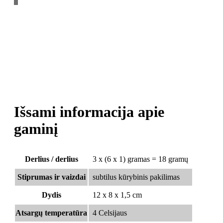
Rekomenduojame vartoti po 1 gramą kas trečią dieną
iki pietų.
vartojant dažniau, rezultatai bus prastesni.
Psilocibino mikrodozė yra patikimesnė ir labiau
subalansuota medžiaga nei psilocibino tablečių dozė.
Visą pagrindinę informaciją apie psilocibiną galima rasti mūsų
WIKI - Vadovai
Išsami informacija apie
gaminį
Derlius / derlius
3 x (6 x 1) gramas = 18 gramų
Stiprumas ir vaizdai
subtilus kūrybinis pakilimas
Dydis
12 x 8 x 1,5 cm
Atsargų temperatūra
4 Celsijaus