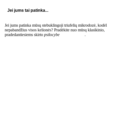
Jei jums tai patinka...
Jei jums patinka mūsų stebuklingoji triufelių mikrodozė, kodėl
nepabandžius visos kelionės? Pradėkite nuo mūsų klasikinio,
pradedantiesiems skirto
psilocybe
MEXICANA
.