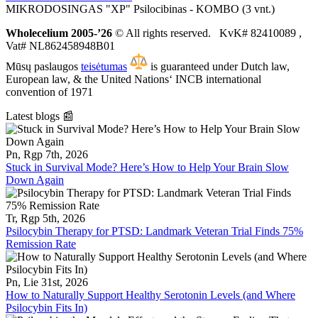
MIKRODOSINGAS "XP" Psilocibinas - KOMBO (3 vnt.)
Wholecelium 2005-’26
©️ All rights reserved. KvK# 82410089 ,
Vat# NL862458948B01
Mūsų paslaugos
teisėtumas
is guaranteed under Dutch law,
European law, & the United Nations‘ INCB international
convention of 1971
Latest blogs 📰
Pn, Rgp 7th, 2026
Stuck in Survival Mode? Here’s How to Help Your Brain Slow
Down Again
Tr, Rgp 5th, 2026
Psilocybin Therapy for PTSD: Landmark Veteran Trial Finds 75%
Remission Rate
Pn, Lie 31st, 2026
How to Naturally Support Healthy Serotonin Levels (and Where
Psilocybin Fits In)