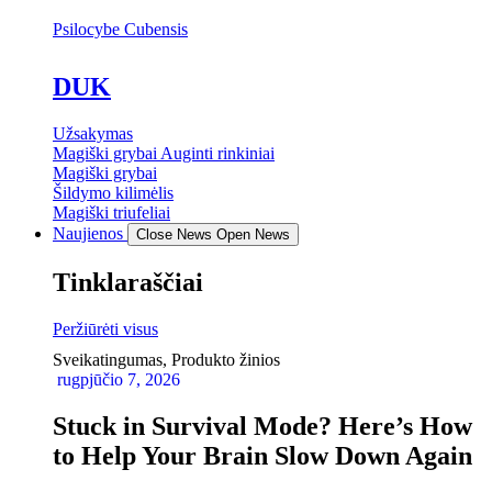
Psilocybe Cubensis
DUK
Užsakymas
Magiški grybai Auginti rinkiniai
Magiški grybai
Šildymo kilimėlis
Magiški triufeliai
Naujienos
Close News
Open News
Tinklaraščiai
Peržiūrėti visus
Sveikatingumas
,
Produkto žinios
rugpjūčio 7, 2026
Stuck in Survival Mode? Here’s How
to Help Your Brain Slow Down Again