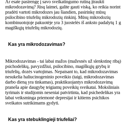
Ar esate pasirengę į savo sveikatingumo rutiną įtraukti
mikrodozavimą? Jūsų laimei, galite gauti viską, ko reikia norint
pradėti vartoti mikrodozes jau šiandien, pasirinkę mūsų
psilocibino triufelių mikrodozių rinkinį. Mūsų mikrodozių
kombinuotojoje pakuotėje yra 3 juostelės iš anksto padalytų 1 g
magiškųjų triufelių mikrodozių.
Kas yra mikrodozavimas?
Mikrodozavimas - tai labai mažos (mažesnės už slenkstinę ribą)
psichodelikų, pavyzdžiui, psilocibino, magiškųjų grybų ir
triufelių, dozės vartojimas. Nepaisant to, kad mikrodozavimas
nesukelia haliucinogeninio poveikio (taigi, mikrodozavimas
darbo dieną yra tinkamas), praktikuojantys mikrodozavimą
praneša apie daugybę teigiamų poveikių sveikatai. Moksliniais
tyrimais ir studijomis neseniai patvirtinta, kad psichedelikas yra
labai veiksminga priemonė depresijai ir kitiems psichikos
sveikatos sutrikimams gydyti.
Kas yra stebuklingieji triufeliai?