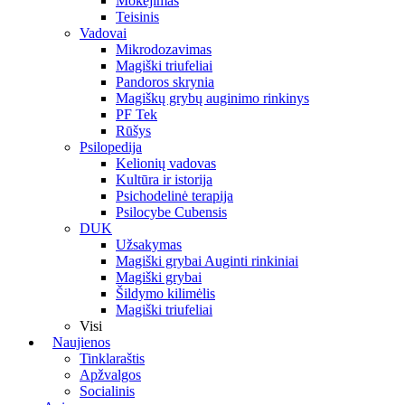
Mokėjimas
Teisinis
Vadovai
Mikrodozavimas
Magiški triufeliai
Pandoros skrynia
Magiškų grybų auginimo rinkinys
PF Tek
Rūšys
Psilopedija
Kelionių vadovas
Kultūra ir istorija
Psichodelinė terapija
Psilocybe Cubensis
DUK
Užsakymas
Magiški grybai Auginti rinkiniai
Magiški grybai
Šildymo kilimėlis
Magiški triufeliai
Visi
Naujienos
Tinklaraštis
Apžvalgos
Socialinis