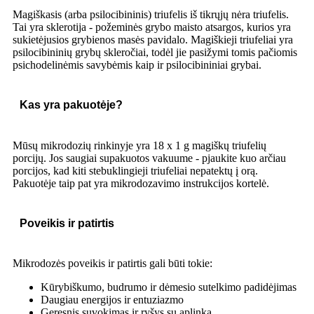
Magiškasis (arba psilocibininis) triufelis iš tikrųjų nėra triufelis.
Tai yra sklerotija - požeminės grybo maisto atsargos, kurios yra
sukietėjusios grybienos masės pavidalo. Magiškieji triufeliai yra
psilocibininių grybų skleročiai, todėl jie pasižymi tomis pačiomis
psichodelinėmis savybėmis kaip ir psilocibininiai grybai.
Kas yra pakuotėje?
Mūsų mikrodozių rinkinyje yra 18 x 1 g magiškų triufelių
porcijų. Jos saugiai supakuotos vakuume - pjaukite kuo arčiau
porcijos, kad kiti stebuklingieji triufeliai nepatektų į orą.
Pakuotėje taip pat yra mikrodozavimo instrukcijos kortelė.
Poveikis ir patirtis
Mikrodozės poveikis ir patirtis gali būti tokie:
Kūrybiškumo, budrumo ir dėmesio sutelkimo padidėjimas
Daugiau energijos ir entuziazmo
Geresnis suvokimas ir ryšys su aplinka