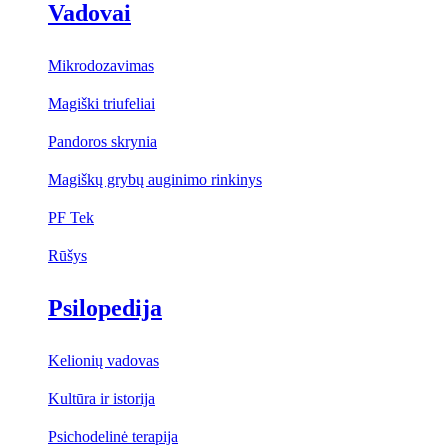
Vadovai
Mikrodozavimas
Magiški triufeliai
Pandoros skrynia
Magiškų grybų auginimo rinkinys
PF Tek
Rūšys
Psilopedija
Kelionių vadovas
Kultūra ir istorija
Psichodelinė terapija