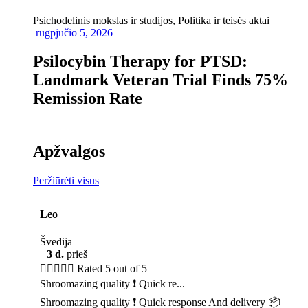
Psichodelinis mokslas ir studijos
,
Politika ir teisės aktai
rugpjūčio 5, 2026
Psilocybin Therapy for PTSD:
Landmark Veteran Trial Finds 75%
Remission Rate
Apžvalgos
Peržiūrėti visus
Leo
Švedija
3 d.
prieš





Rated 5 out of 5
Shroomazing quality ❗️ Quick re...
Shroomazing quality ❗️ Quick response And delivery 📦