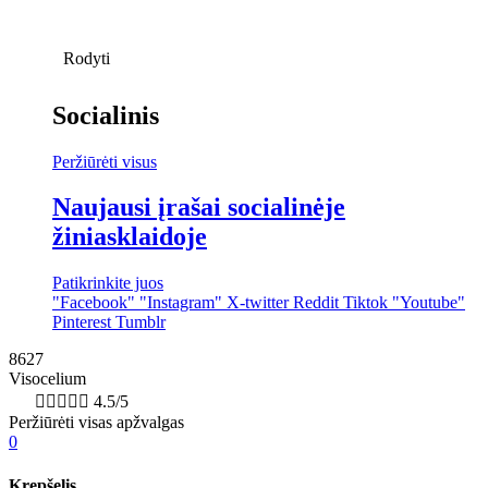
Rodyti
Socialinis
Peržiūrėti visus
Naujausi įrašai socialinėje
žiniasklaidoje
Patikrinkite juos
"Facebook"
"Instagram"
X-twitter
Reddit
Tiktok
"Youtube"
Pinterest
Tumblr
8627
Visocelium
8k





4.5/5
Peržiūrėti visas apžvalgas
0
Krepšelis