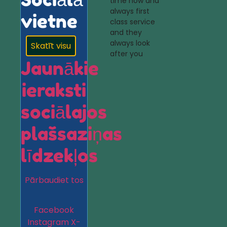
time now and
always first
vietne
class service
and they
always look
Skatīt visu
after you
Jaunākie
ieraksti
sociālajos
plašsaziņas
līdzekļos
Pārbaudiet tos
Facebook
Instagram
X-