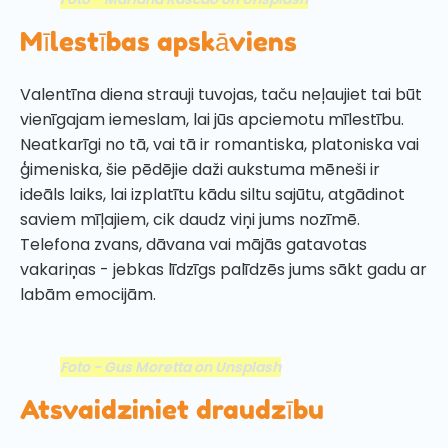
Mīlestības apskāviens
Valentīna diena strauji tuvojas, taču neļaujiet tai būt
vienīgajam iemeslam, lai jūs apciemotu mīlestību.
Neatkarīgi no tā, vai tā ir romantiska, platoniska vai
ģimeniska, šie pēdējie daži aukstuma mēneši ir
ideāls laiks, lai izplatītu kādu siltu sajūtu, atgādinot
saviem mīļajiem, cik daudz viņi jums nozīmē.
Telefona zvans, dāvana vai mājās gatavotas
vakariņas - jebkas līdzīgs palīdzēs jums sākt gadu ar
labām emocijām.
Foto - Gus Moretta on Unsplash
Atsvaidziniet draudzību