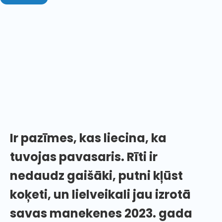
janvāris 27, 2023
Jaunais gads ir svaigs, un, lai gan mēs jau gandrīz
esam aizvadījuši šo zilo janvāra sākummēnesi,
joprojām ir sajūta, ka esam drūmā ziemas vidū!
Atkarībā no tā, kurā pasaules malā atrodaties,
dzīvsudrabs joprojām ir mīnusos, un joprojām
pastāv sniega draudu/aprīkojuma draudi. Bet
nekrītiet izmisumā!
Ir pazīmes, kas liecina, ka
tuvojas pavasaris.
Rīti ir
nedaudz gaišāki, putni kļūst
koķeti, un lielveikali jau izrotā
savas manekenes 2023. gada