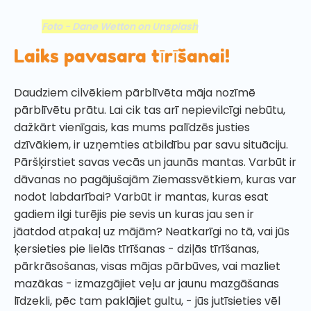
Foto - Dane Wetton on Unsplash
Laiks pavasara tīrīšanai!
Daudziem cilvēkiem pārblīvēta māja nozīmē
pārblīvētu prātu. Lai cik tas arī nepievilcīgi nebūtu,
dažkārt vienīgais, kas mums palīdzēs justies
dzīvākiem, ir uzņemties atbildību par savu situāciju.
Pāršķirstiet savas vecās un jaunās mantas. Varbūt ir
dāvanas no pagājušajām Ziemassvētkiem, kuras var
nodot labdarībai? Varbūt ir mantas, kuras esat
gadiem ilgi turējis pie sevis un kuras jau sen ir
jāatdod atpakaļ uz mājām? Neatkarīgi no tā, vai jūs
ķersieties pie lielās tīrīšanas - dziļās tīrīšanas,
pārkrāsošanas, visas mājas pārbūves, vai mazliet
mazākas - izmazgājiet veļu ar jaunu mazgāšanas
līdzekli, pēc tam paklājiet gultu, - jūs jutīsieties vēl