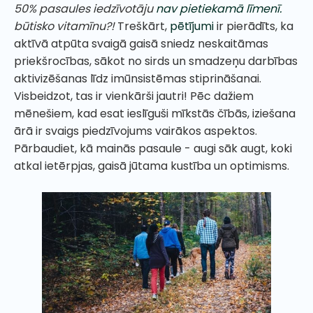
50% pasaules iedzīvotāju
nav pietiekamā līmenī.
būtisko vitamīnu?!
Treškārt,
pētījumi
ir pierādīts, ka
aktīvā atpūta svaigā gaisā sniedz neskaitāmas
priekšrocības, sākot no sirds un smadzeņu darbības
aktivizēšanas līdz imūnsistēmas stiprināšanai.
Visbeidzot, tas ir vienkārši jautri! Pēc dažiem
mēnešiem, kad esat ieslīguši mīkstās čībās, iziešana
ārā ir svaigs piedzīvojums vairākos aspektos.
Pārbaudiet, kā mainās pasaule - augi sāk augt, koki
atkal ietērpjas, gaisā jūtama kustība un optimisms.