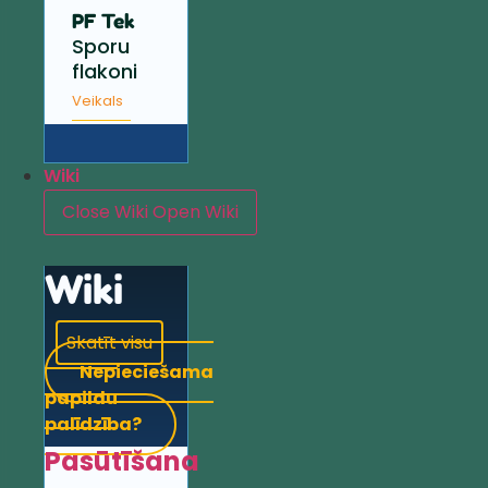
PF Tek
Sporu
flakoni
Veikals
Wiki
Close Wiki
Open Wiki
Wiki
Skatīt visu
Nepieciešama
papildu
palīdzība?
Pasūtīšana