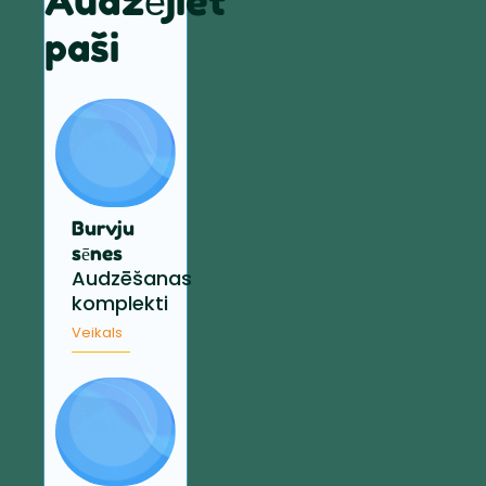
Audzējiet
paši
Burvju
sēnes
Audzēšanas
komplekti
Veikals