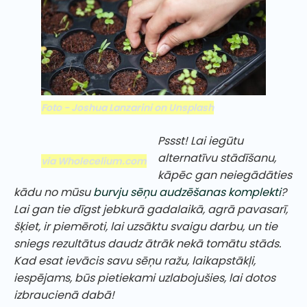
Foto - Joshua Lanzarini on Unsplash
Pssst! Lai iegūtu
alternatīvu stādīšanu,
via Wholecelium.com
kāpēc gan neiegādāties
kādu no mūsu
burvju sēņu audzēšanas komplekti
?
Lai gan tie dīgst jebkurā gadalaikā, agrā pavasarī,
šķiet, ir piemēroti, lai uzsāktu svaigu darbu, un tie
sniegs rezultātus daudz ātrāk nekā tomātu stāds.
Kad esat ievācis savu sēņu ražu, laikapstākļi,
iespējams, būs pietiekami uzlabojušies, lai dotos
izbraucienā dabā!