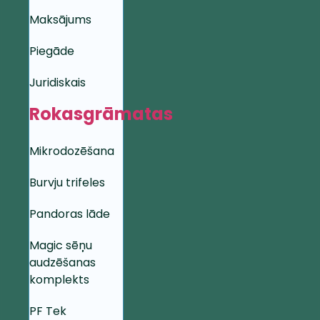
Maksājums
Piegāde
Juridiskais
Rokasgrāmatas
Mikrodozēšana
Burvju trifeles
Pandoras lāde
Magic sēņu
audzēšanas
komplekts
PF Tek