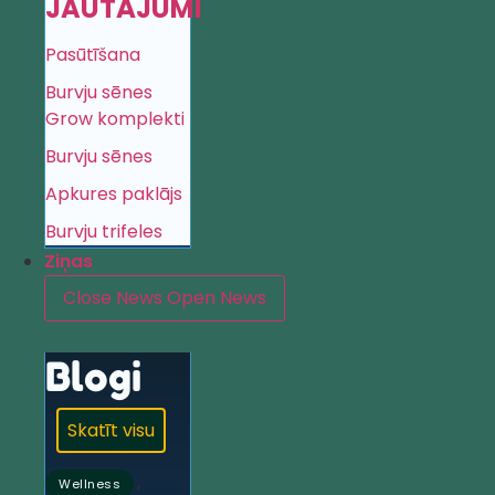
JAUTĀJUMI
Pasūtīšana
Burvju sēnes
Grow komplekti
Burvju sēnes
Apkures paklājs
Burvju trifeles
Ziņas
Close News
Open News
Blogi
Skatīt visu
,
Wellness