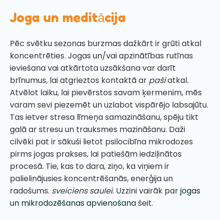
Joga un meditācija
Pēc svētku sezonas burzmas dažkārt ir grūti atkal
koncentrēties. Jogas un/vai apzinātības rutīnas
ieviešana vai atkārtota uzsākšana var darīt
brīnumus, lai atgrieztos kontaktā ar
paši
atkal.
Atvēlot laiku, lai pievērstos savam ķermenim, mēs
varam sevi piezemēt un uzlabot vispārējo labsajūtu.
Tas ietver stresa līmeņa samazināšanu, spēju tikt
galā ar stresu un trauksmes mazināšanu. Daži
cilvēki pat ir sākuši lietot psilocibīna mikrodozes
pirms jogas prakses, lai patiešām iedziļinātos
procesā. Tie, kas to dara, ziņo, ka viņiem ir
palielinājusies koncentrēšanās, enerģija un
radošums.
sveiciens saulei
. Uzzini vairāk par
jogas
un mikrodozēšanas apvienošana
šeit.