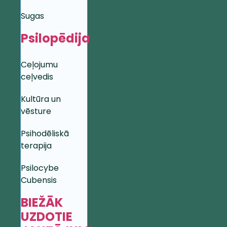
Sugas
Psilopēdija
Ceļojumu
ceļvedis
Kultūra un
vēsture
Psihodēliskā
terapija
Psilocybe
Cubensis
BIEŽĀK
UZDOTIE