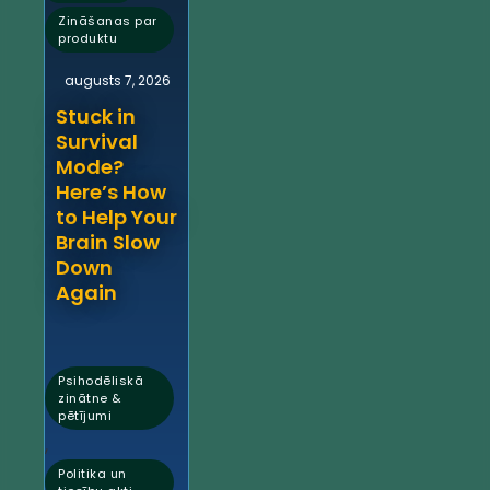
Zināšanas par
produktu
augusts 7, 2026
Stuck in
Survival
Mode?
Here’s How
to Help Your
Brain Slow
Down
Again
Psihodēliskā
zinātne &
pētījumi
,
Politika un