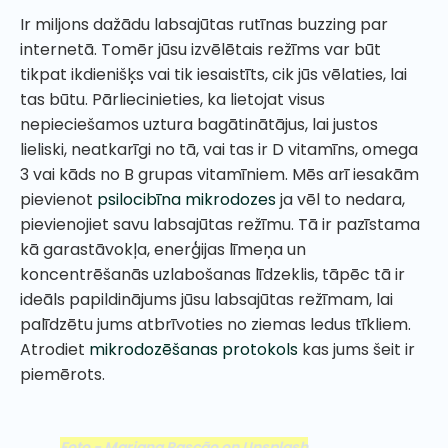
Ir miljons dažādu labsajūtas rutīnas buzzing par
internetā. Tomēr jūsu izvēlētais režīms var būt
tikpat ikdienišķs vai tik iesaistīts, cik jūs vēlaties, lai
tas būtu. Pārliecinieties, ka lietojat visus
nepieciešamos uztura bagātinātājus, lai justos
lieliski, neatkarīgi no tā, vai tas ir D vitamīns, omega
3 vai kāds no B grupas vitamīniem. Mēs arī iesakām
pievienot
psilocibīna mikrodozes
ja vēl to nedara,
pievienojiet savu labsajūtas režīmu. Tā ir pazīstama
kā garastāvokļa, enerģijas līmeņa un
koncentrēšanās uzlabošanas līdzeklis, tāpēc tā ir
ideāls papildinājums jūsu labsajūtas režīmam, lai
palīdzētu jums atbrīvoties no ziemas ledus tīkliem.
Atrodiet
mikrodozēšanas protokols
kas jums šeit ir
piemērots.
Foto - Mariana Rascão on Unsplash