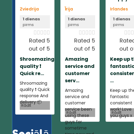
Zviedrija
Īrija
Irlandes
1 dienas
1 dienas
1 dienas
pirms
pirms
pirms













Rated 5
Rated 5
Rate
out of 5
out of 5
out o
Shroomazing
Amazing
Keep up 
quality ❗️
service and
fantasti
Quick re...
customer
consiste
serv...
...
Shroomazing
quality ❗️ Quick
Amazing
Keep up th
response And
service and
fantastic
delivery 📦
customer
consistent
Rādīt
service been
work! Love
Rādīt
Rādīt
using these
you guys x
guys for
sometime
Sociālā