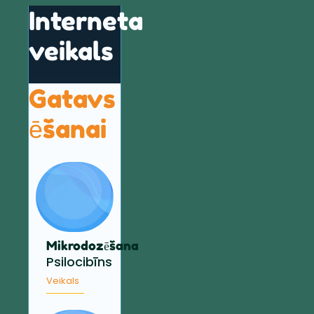
Interneta
veikals
Gatavs
ēšanai
Mikrodozēšana
Psilocibīns
Veikals