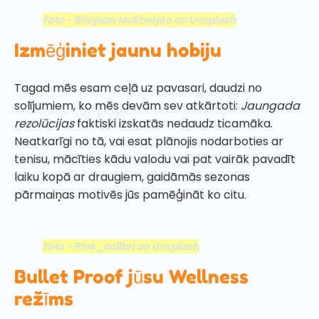
Foto - Ritojnan Mukherjee on Unsplash
Izmēģiniet jaunu hobiju
Tagad mēs esam ceļā uz pavasari, daudzi no
solījumiem, ko mēs devām sev atkārtoti:
Jaungada
rezolūcijas
faktiski izskatās nedaudz ticamāka.
Neatkarīgi no tā, vai esat plānojis nodarboties ar
tenisu, mācīties kādu valodu vai pat vairāk pavadīt
laiku kopā ar draugiem, gaidāmās sezonas
pārmaiņas motivēs jūs pamēģināt ko citu.
Foto - Pink_colibri on Unsplash
Bullet Proof jūsu Wellness
režīms