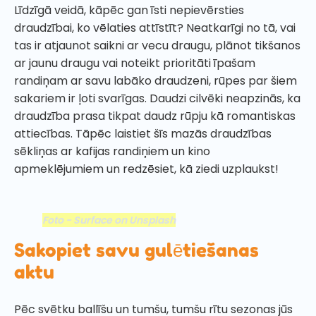
Līdzīgā veidā, kāpēc gan īsti nepievērsties
draudzībai, ko vēlaties attīstīt? Neatkarīgi no tā, vai
tas ir atjaunot saikni ar vecu draugu, plānot tikšanos
ar jaunu draugu vai noteikt prioritāti īpašam
randiņam ar savu labāko draudzeni, rūpes par šiem
sakariem ir ļoti svarīgas. Daudzi cilvēki neapzinās, ka
draudzība prasa tikpat daudz rūpju kā romantiskas
attiecības. Tāpēc laistiet šīs mazās draudzības
sēkliņas ar kafijas randiņiem un kino
apmeklējumiem un redzēsiet, kā ziedi uzplaukst!
Foto - Surface on Unsplash
Sakopiet savu gulētiešanas
aktu
Pēc svētku ballīšu un tumšu, tumšu rītu sezonas jūs