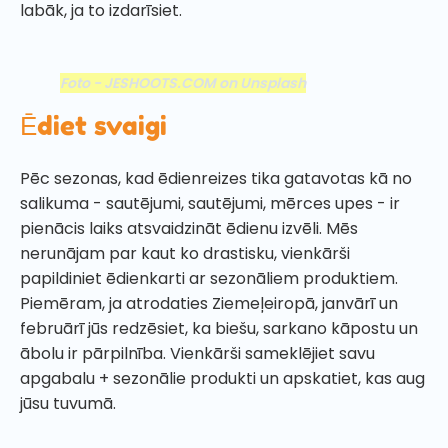
labāk, ja to izdarīsiet.
Foto - JESHOOTS.COM on Unsplash
Ēdiet svaigi
Pēc sezonas, kad ēdienreizes tika gatavotas kā no
salikuma - sautējumi, sautējumi, mērces upes - ir
pienācis laiks atsvaidzināt ēdienu izvēli. Mēs
nerunājam par kaut ko drastisku, vienkārši
papildiniet ēdienkarti ar sezonāliem produktiem.
Piemēram, ja atrodaties Ziemeļeiropā, janvārī un
februārī jūs redzēsiet, ka biešu, sarkano kāpostu un
ābolu ir pārpilnība. Vienkārši sameklējiet savu
apgabalu + sezonālie produkti un apskatiet, kas aug
jūsu tuvumā.