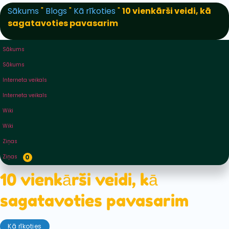
Sākums
"
Blogs
"
Kā rīkoties
"
10 vienkārši veidi, kā
sagatavoties pavasarim
Sākums
Sākums
Interneta veikals
Interneta veikals
Wiki
Wiki
Ziņas
Ziņas
0
10 vienkārši veidi, kā
sagatavoties pavasarim
Kā rīkoties