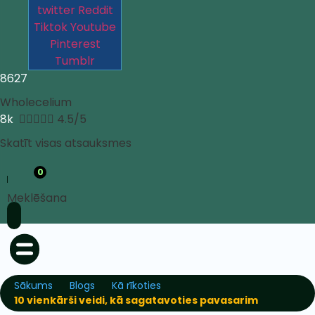
twitter
Reddit
Tiktok
Youtube
Pinterest
Tumblr
8627
Wholecelium
8k





4.5/5
Skatīt visas atsauksmes
0
Meklēšana
Sākums
Blogs
Kā rīkoties
10 vienkārši veidi, kā sagatavoties pavasarim