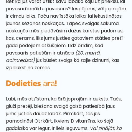
Bet kā jūs varat uzlikt savu labāko kāju uz priekšu, lai
pavasarī ienāktu pavasaris? Iespējams, vēl joprojām
ir cimdu laiks. Taču nav īstāka laika, lai iekustinātos
jaunās sezonas noskaņās. Tāpēc svaigas sākuma
noskaņās mēs piedāvāsim dažus karstus padomus,
kas, cerams, liks jums justies gataviem stāties pretī
gada pēdējiem atkušņiem. Līdz brīdim, kad
pavasaris patiešām ir atnācis
(20. martā,
acīmredzot)
jūs būsiet svaigs kā zaļie dzinumi, kas
izplaukst no zemes.
Dodieties ārā!
Labi, mēs atzīstam, ka ārā joprojām ir auksts. Taču,
gluži pretēji, iziešana svaigā gaisā patiesībā ļaus
jums justies daudz labāk. Pirmkārt, tas jūs
pamodinās! Otrkārt, ikviens D vitamīns, ko šajā
gadalaikā var iegūt, ir liels ieguvums.
Vai zinājāt, ka