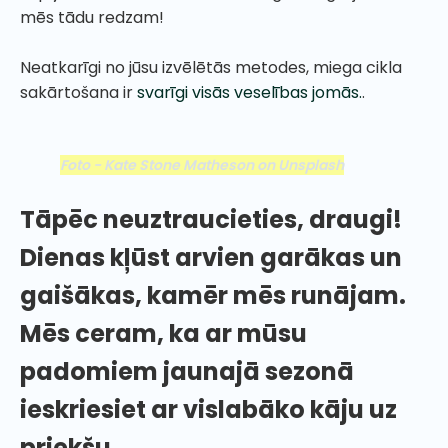
mēs tādu redzam!
Neatkarīgi no jūsu izvēlētās metodes, miega cikla
sakārtošana ir
svarīgi visās veselības jomās.
.
Foto - Kate Stone Matheson on Unsplash
Tāpēc neuztraucieties, draugi!
Dienas kļūst arvien garākas un
gaišākas, kamēr mēs runājam.
Mēs ceram, ka ar mūsu
padomiem jaunajā sezonā
ieskriesiet ar vislabāko kāju uz
priekšu.