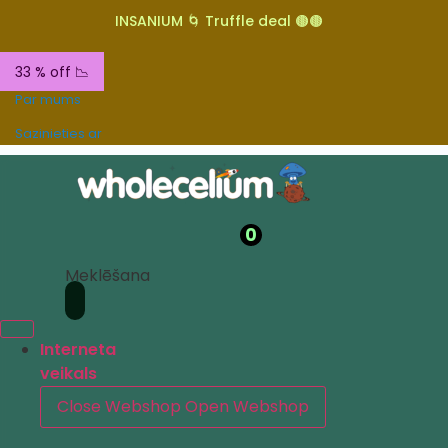
INSANIUM 🌀 Truffle deal 🟤🟤
33 % off 📉
Par mums
Sazinieties ar
0
Meklēšana
Interneta
veikals
Close Webshop
Open Webshop