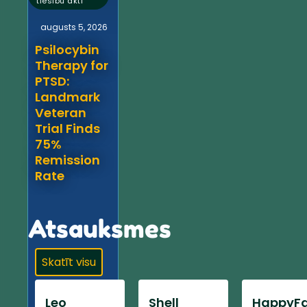
tiesību akti
augusts 5, 2026
Psilocybin
Therapy for
PTSD:
Landmark
Veteran
Trial Finds
75%
Remission
Rate
Atsauksmes
Skatīt visu
Leo
Shell
HappyFa