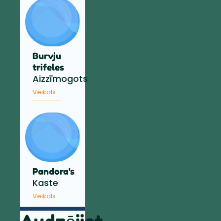
Burvju
trifeles
Aizzīmogots
Veikals
Pandora's
Kaste
Veikals