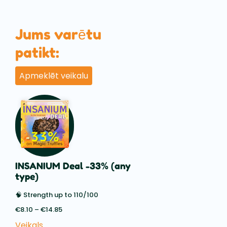
Jums varētu
patikt:
Apmeklēt veikalu
INSANIUM Deal -33% (any
type)
🧠 Strength up to 110/100
€
8.10
–
€
14.85
Price
range:
Veikals