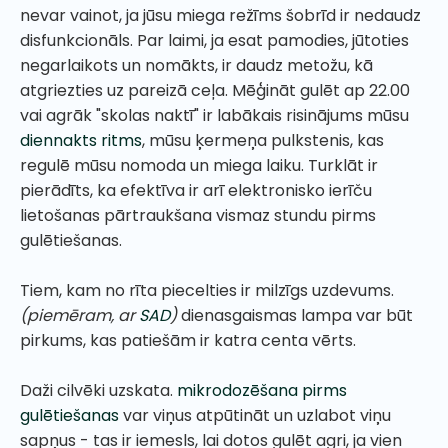
nevar vainot, ja jūsu miega režīms šobrīd ir nedaudz
disfunkcionāls. Par laimi, ja esat pamodies, jūtoties
negarlaikots un nomākts, ir daudz metožu, kā
atgriezties uz pareizā ceļa. Mēģināt gulēt ap 22.00
vai agrāk "skolas naktī" ir labākais risinājums mūsu
diennakts ritms
, mūsu ķermeņa pulkstenis, kas
regulē mūsu nomoda un miega laiku. Turklāt ir
pierādīts, ka efektīva ir arī elektronisko ierīču
lietošanas pārtraukšana vismaz stundu pirms
gulētiešanas.
Tiem, kam no rīta piecelties ir milzīgs uzdevums.
(piemēram, ar
SAD
)
dienasgaismas lampa var būt
pirkums, kas patiešām ir katra centa vērts.
Daži cilvēki uzskata.
mikrodozēšana pirms
gulētiešanas
var viņus atpūtināt un uzlabot viņu
sapņus - tas ir iemesls, lai dotos gulēt agri, ja vien