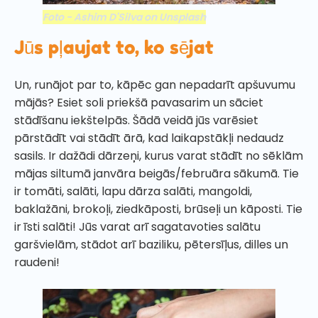
Foto - Ashim D'Silva on Unsplash
Jūs pļaujat to, ko sējat
Un, runājot par to, kāpēc gan nepadarīt apšuvumu
mājās? Esiet soli priekšā pavasarim un sāciet
stādīšanu iekštelpās. Šādā veidā jūs varēsiet
pārstādīt vai stādīt ārā, kad laikapstākļi nedaudz
sasils. Ir dažādi dārzeņi, kurus varat stādīt no sēklām
mājas siltumā janvāra beigās/februāra sākumā. Tie
ir tomāti, salāti, lapu dārza salāti, mangoldi,
baklažāni, brokoļi, ziedkāposti, brūseļi un kāposti. Tie
ir īsti salāti! Jūs varat arī sagatavoties salātu
garšvielām, stādot arī baziliku, pētersīļus, dilles un
raudeni!