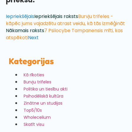
Iepriekšējais
Iepriekšējais raksts
Burvju trifeles -
kāpēc jums vajadzētu atrast veidu, kā tās izmēģināt
Nākamais raksts
7 Psilocybe Tampanensis mīti, kas
atspēkoti
Next
Kategorijas
Kā rīkoties
Burvju trifeles
Politika un tiesību akti
Psihodēliskā kultūra
Zinātne un studijas
Top5/10s
Wholecelium
Skatīt visu