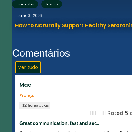
,
Bem-estar
HowTos
Julho 31, 2026
How to Naturally Support Healthy Serotonin
Comentários
Ver tudo
Mael
França
atrás
12 horas





Rated 5 o
Great communication, fast and sec...