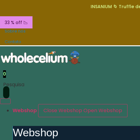
INSANIUM 🌀 Truffle de
33 % off 📉
Sobre nós
Contato
0
Pesquisa
Webshop
Close Webshop
Open Webshop
Webshop