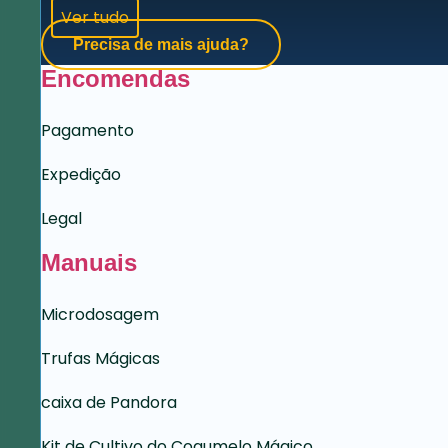
Ver tudo
Precisa de mais ajuda?
Encomendas
Pagamento
Expedição
Legal
Manuais
Microdosagem
Trufas Mágicas
caixa de Pandora
Kit de Cultivo do Cogumelo Mágico