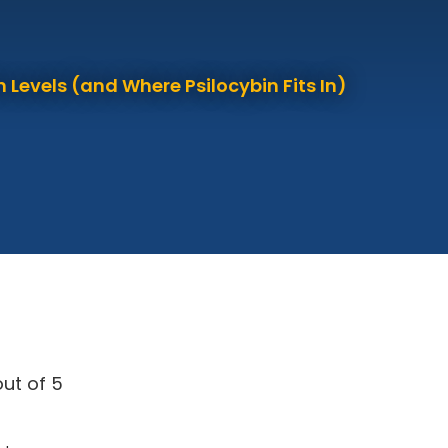
 Levels (and Where Psilocybin Fits In)
ut of 5