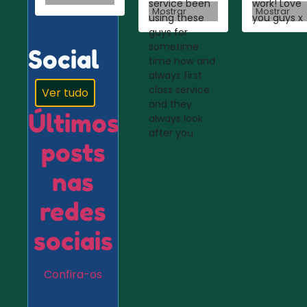
service been
work! Love
Mostrar
Mostrar
using these
you guys x
guys for
sometime
Social
time now and
always first
class service
Ver tudo
and they
Últimos
always look
after you
posts
nas
redes
sociais
Confira-os