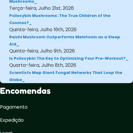
Mushrooms
Terça-feira, Julho 21st, 2026
Psilocybin Mushrooms: The True Children of the
Cosmos?
Quinta-feira, Julho 16th, 2026
Reishi Mushroom Outperforms Melatonin as a Sleep
Aid
Quinta-feira, Julho 9th, 2026
Is Psilocybin The Key to Optimizing Your Pre-Workout?
Quarta-feira, Julho 8th, 2026
Scientists Map Giant Fungal Networks That Loop the
Globe
Encomendas
Pagamento
Expedição