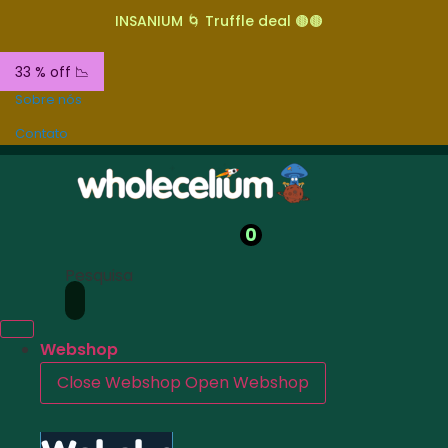
INSANIUM 🌀 Truffle deal 🟤🟤
33 % off 📉
Sobre nós
Contato
0
Pesquisa
Webshop
Close Webshop
Open Webshop