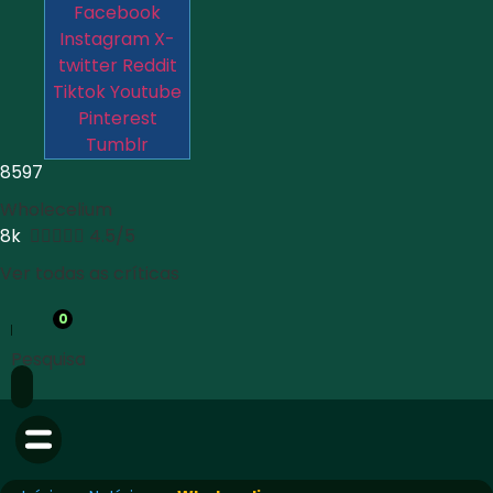
Facebook
Instagram
X-
twitter
Reddit
Tiktok
Youtube
Pinterest
Tumblr
8597
Wholecelium
8k





4.5/5
Ver todas as críticas
0
Pesquisa