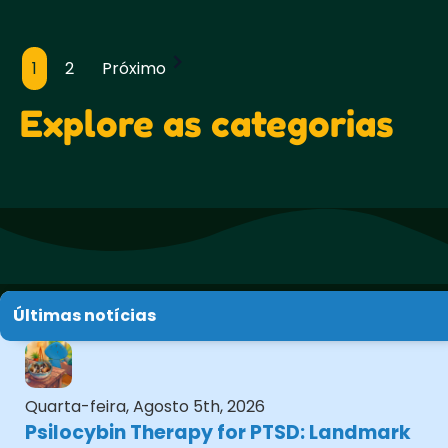
1
2
Próximo
Paginação
de
Explore as categorias
posts
Últimas notícias
Quarta-feira, Agosto 5th, 2026
Psilocybin Therapy for PTSD: Landmark