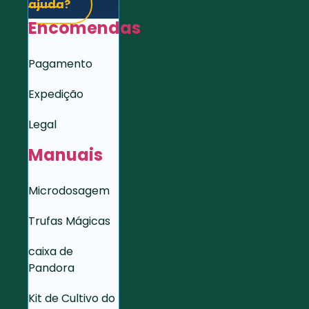
ajuda?
Encomendas
Pagamento
Expedição
Legal
Manuais
Microdosagem
Trufas Mágicas
caixa de
Pandora
Kit de Cultivo do