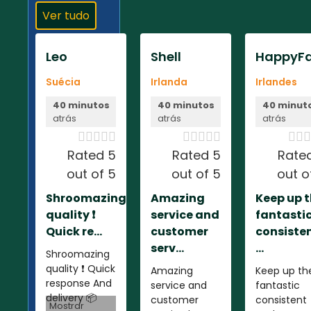
Ver tudo
Leo
Shell
HappyFa
Suécia
Irlanda
Irlandes
40 minutos
40 minutos
40 minut
atrás
atrás
atrás













Rated 5
Rated 5
Rate
out of 5
out of 5
out o
Shroomazing
Amazing
Keep up 
quality ❗️
service and
fantasti
Quick re...
customer
consiste
serv...
...
Shroomazing
quality ❗️ Quick
Amazing
Keep up th
response And
service and
fantastic
delivery 📦
customer
consistent
Mostrar