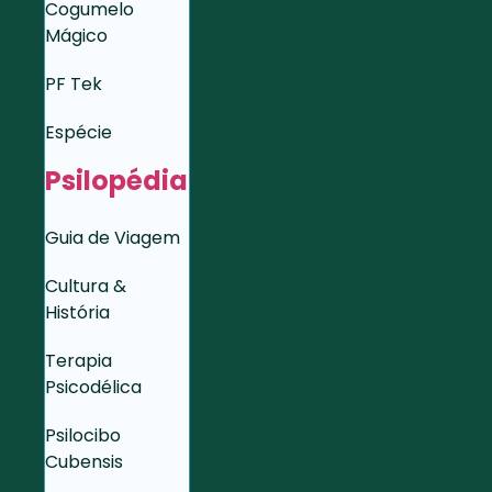
Cogumelo
Mágico
PF Tek
Espécie
Psilopédia
Guia de Viagem
Cultura &
História
Terapia
Psicodélica
Psilocibo
Cubensis