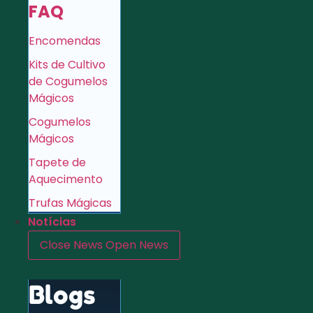
FAQ
Encomendas
Kits de Cultivo
de Cogumelos
Mágicos
Cogumelos
Mágicos
Tapete de
Aquecimento
Trufas Mágicas
Notícias
Close News
Open News
Blogs