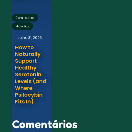
,
Bem-estar
HowTos
Julho 31, 2026
How to
Naturally
Support
Healthy
Serotonin
Levels (and
Where
Psilocybin
Fits In)
Comentários