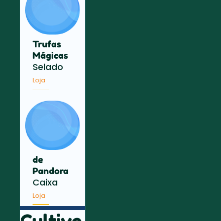
Trufas
Mágicas
Selado
Loja
de
Pandora
Caixa
Loja
Cultive