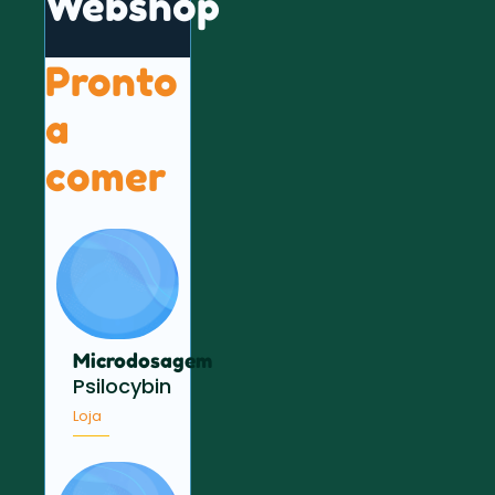
Webshop
Pronto
a
comer
Microdosagem
Psilocybin
Loja