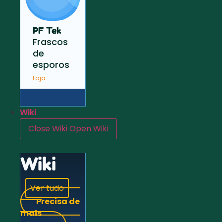
PF Tek
Frascos
de
esporos
Loja
Wiki
Close Wiki
Open Wiki
Wiki
Ver tudo
Precisa de
mais