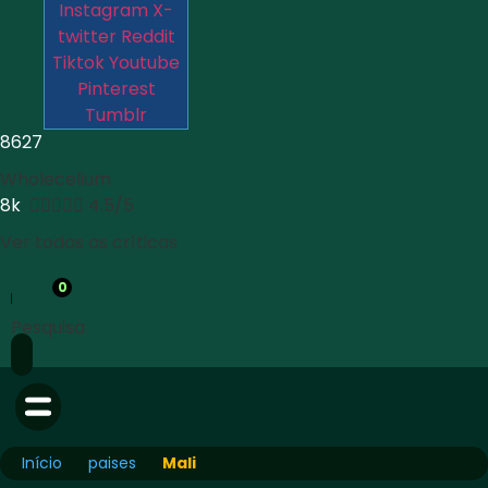
Instagram
X-
twitter
Reddit
Tiktok
Youtube
Pinterest
Tumblr
8627
Wholecelium
8k





4.5/5
Ver todas as críticas
0
Pesquisa
Início
paises
Mali