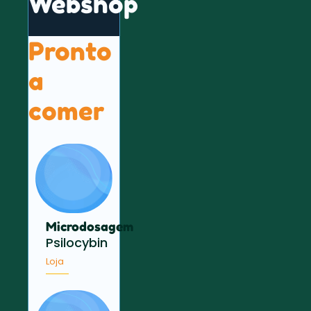
Webshop
Pronto
a
comer
Microdosagem
Psilocybin
Loja