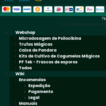
Início
paises
Mali
7k





Rated 4.5 out of 5
Webshop
Microdosagem de Psilocibina
Trufas Mágicas
Caixa de Pandora
Kits de Cultivo de Cogumelos Mágicos
PF Tek - Frascos de esporos
Todos
Wiki
Encomendas
Expedição
Pagamento
Legal
Manuais