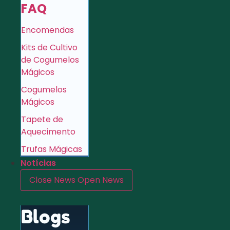
FAQ
Encomendas
Kits de Cultivo
de Cogumelos
Mágicos
Cogumelos
Mágicos
Tapete de
Aquecimento
Trufas Mágicas
Notícias
Close News
Open News
Blogs