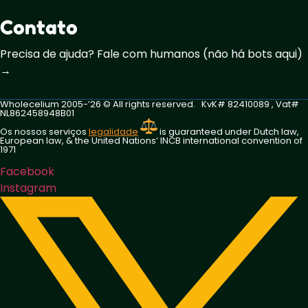
Contato
Precisa de ajuda? Fale com humanos (não há bots aqui)
→
Wholecelium 2005-’26 ©️ All rights reserved. KvK# 82410089 , Vat#
NL862458948B01
Os nossos serviços
legalidade
is guaranteed under Dutch law,
European law, & the United Nations‘ INCB international convention of
1971
Facebook
Instagram