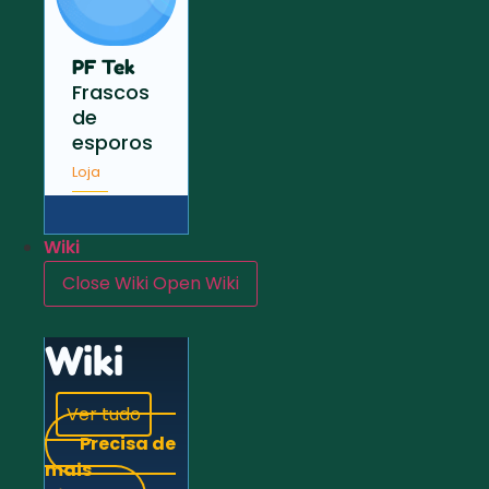
PF Tek
Frascos
de
esporos
Loja
Wiki
Close Wiki
Open Wiki
Wiki
Ver tudo
Precisa de
mais