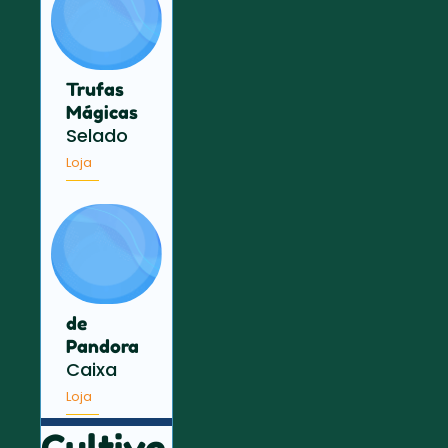
Trufas
Mágicas
Selado
Loja
de
Pandora
Caixa
Loja
Cultive