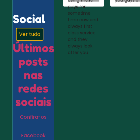
using these
you guys x
guys for
sometime
Social
time now and
always first
class service
Ver tudo
and they
Últimos
always look
after you
posts
nas
redes
sociais
Confira-os
Facebook