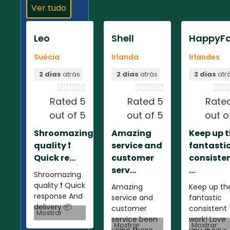
Ver tudo
Leo
Shell
HappyFa
Suécia
Irlanda
Irlandes
2 dias
atrás
2 dias
atrás
2 dias
atr













Rated 5
Rated 5
Rate
out of 5
out of 5
out o
Shroomazing
Amazing
Keep up 
quality ❗️
service and
fantasti
Quick re...
customer
consiste
serv...
...
Shroomazing
quality ❗️ Quick
Amazing
Keep up th
response And
service and
fantastic
delivery 📦
customer
consistent
Mostrar
service been
work! Love
Mostrar
Mostrar