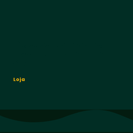
Ok, eu sei o suficiente,
leva-me até à fronteira
final!
Loja