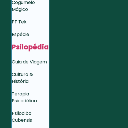
Cogumelo
Mágico
PF Tek
Espécie
Psilopédia
Guia de Viagem
Cultura &
História
Terapia
Psicodélica
Psilocibo
Cubensis