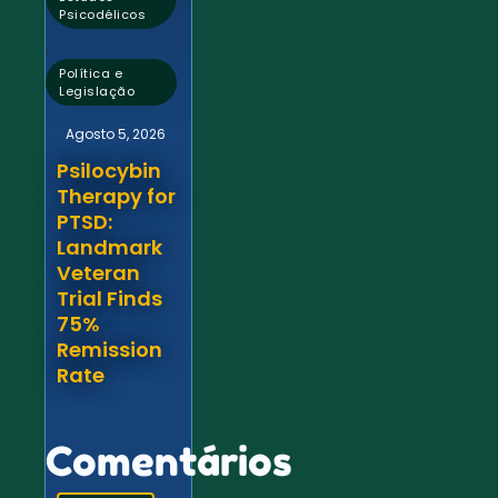
Psicodélicos
,
Política e
Legislação
Agosto 5, 2026
Psilocybin
Therapy for
PTSD:
Landmark
Veteran
Trial Finds
75%
Remission
Rate
Comentários