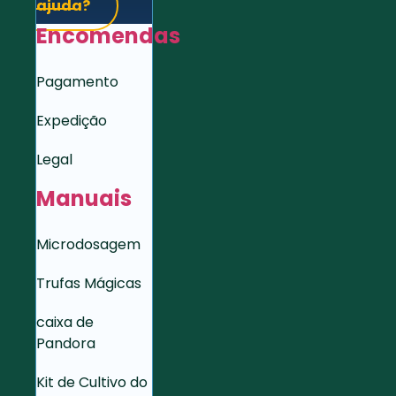
ajuda?
Encomendas
Pagamento
Expedição
Legal
Manuais
Microdosagem
Trufas Mágicas
caixa de
Pandora
Kit de Cultivo do