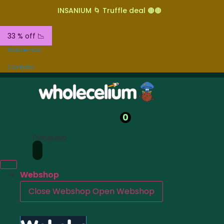
INSANIUM 🌀 Truffle deal 🟤🟤
33 % off 📉
Sobre nós
Contato
0
Pesquisa
Webshop
Close Webshop
Open Webshop