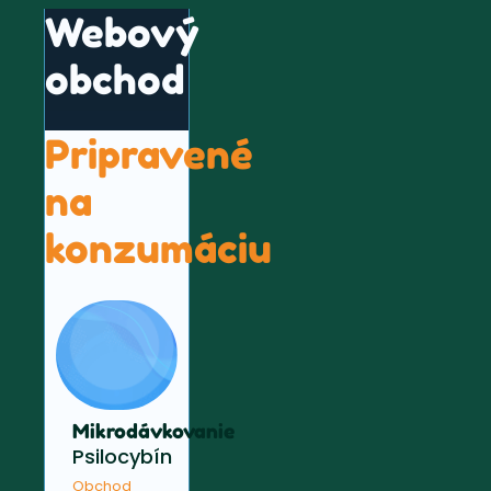
Webový
obchod
Pripravené
na
konzumáciu
Mikrodávkovanie
Psilocybín
Obchod