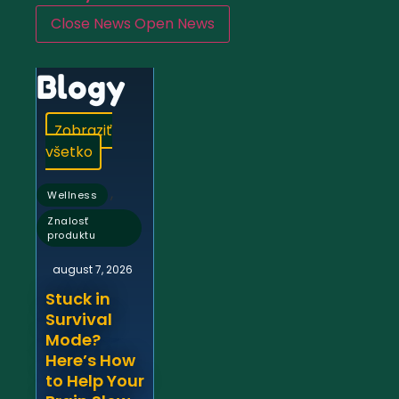
Close News
Open News
Blogy
Zobraziť
všetko
,
Wellness
Znalosť
produktu
august 7, 2026
Stuck in
Survival
Mode?
Here’s How
to Help Your