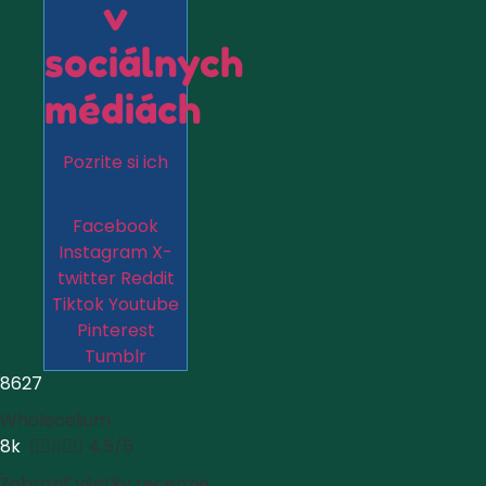
v
sociálnych
médiách
Pozrite si ich
Facebook
Instagram
X-
twitter
Reddit
Tiktok
Youtube
Pinterest
Tumblr
8627
Wholecelium
8k





4.5/5
Zobraziť všetky recenzie