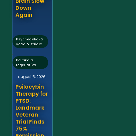
Brain Slow
Down
Again
Psychedelická
veda & štúdie
,
Politika a
legislatíva
august 5, 2026
Psilocybin
Therapy for
PTSD:
Landmark
Veteran
Trial Finds
75%
Remission