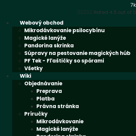
7k





Rated 4.5 out of 5
Webový obchod
Mikrodávkovanie psilocybínu
Magické lanýže
Pandorina skrinka
Súpravy na pestovanie magických húb
PF Tek - Fľaštičky so spórami
Všetky
Wiki
Objednávanie
Preprava
Platba
Právna stránka
Príručky
Mikrodávkovanie
Magické lanýže