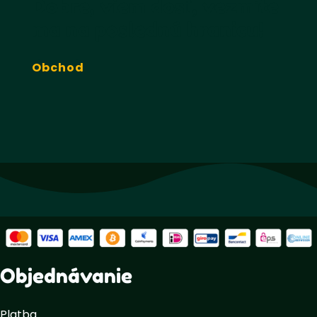
Dobre, viem dosť, vezmite
ma na poslednú hranicu!
Obchod
Objednávanie
Platba