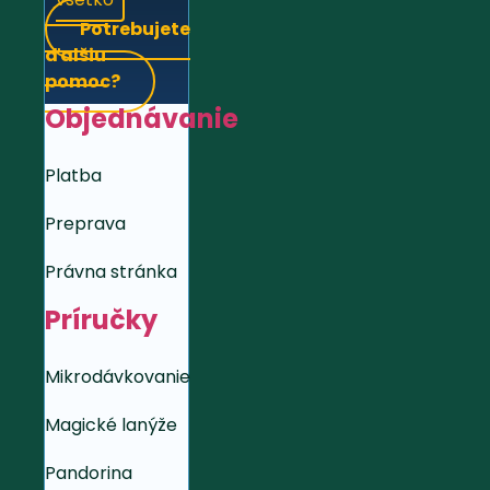
Potrebujete
ďalšiu
pomoc?
Objednávanie
Platba
Preprava
Právna stránka
Príručky
Mikrodávkovanie
Magické lanýže
Pandorina