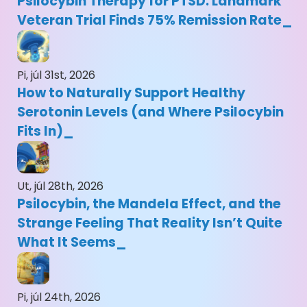
Psilocybin Therapy for PTSD: Landmark
Veteran Trial Finds 75% Remission Rate
Pi, júl 31st, 2026
How to Naturally Support Healthy
Serotonin Levels (and Where Psilocybin
Fits In)
Ut, júl 28th, 2026
Psilocybin, the Mandela Effect, and the
Strange Feeling That Reality Isn’t Quite
What It Seems
Pi, júl 24th, 2026