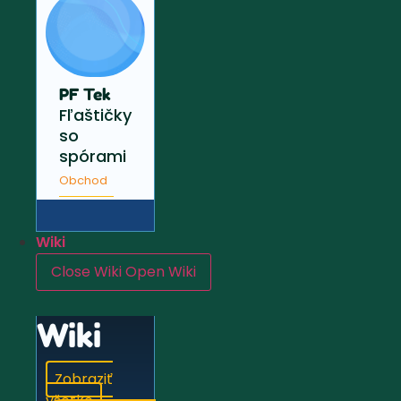
PF Tek
Fľaštičky
so
spórami
Obchod
Wiki
Close Wiki
Open Wiki
Wiki
Zobraziť
všetko