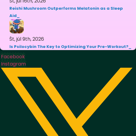
Št, júl 16th, 2026
Reishi Mushroom Outperforms Melatonin as a Sleep
Aid
Št, júl 9th, 2026
Is Psilocybin The Key to Optimizing Your Pre-Workout?
Facebook
Instagram