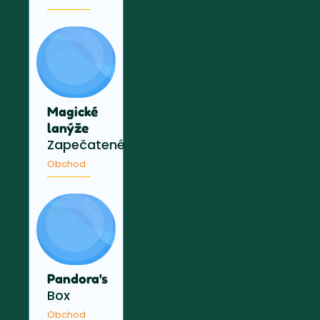
Magické
lanýže
Zapečatené
Obchod
Pandora's
Box
Obchod