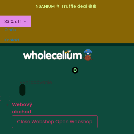
INSANIUM 🌀 Truffle deal 🟤🟤
33 % off 📉
O nás
Kontakt
0
Vyhľadávanie
Webový
obchod
Close Webshop
Open Webshop