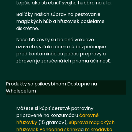
Lepšie ako stretnúť svojho hubára na ulici.
Balíčky našich súprav na pestovanie
magických húb a hľuzoviek posielame
diskrétne.
Naše hľuzovky sú balené vákuovo
uzavreté, vďaka čomu sú bezpečnejšie
pred kontamináciou počas prepravy a
zároveň je zaručená ich priama účinnosť.
Produkty so psilocybínom Dostupné na
Wholecelium
Môžete si kúpiť čerstvé potraviny
pripravené na konzumáciu
čarovné
hľuzovky
(15 gramov),
Súprava magických
hľuzoviek Pandorina skrinka
a
mikrodávka