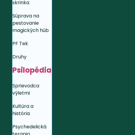
skrinka
Súprava na
pestovanie
magických húb
PF Tek
Druhy
Psilopédia
Sprievodca
výletmi
Kultúra a
história
Psychedelická
terapia