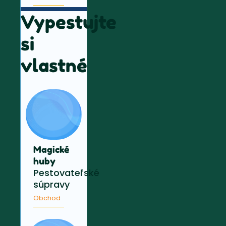
Vypestujte
si
vlastné
Magické
huby
Pestovateľské
súpravy
Obchod