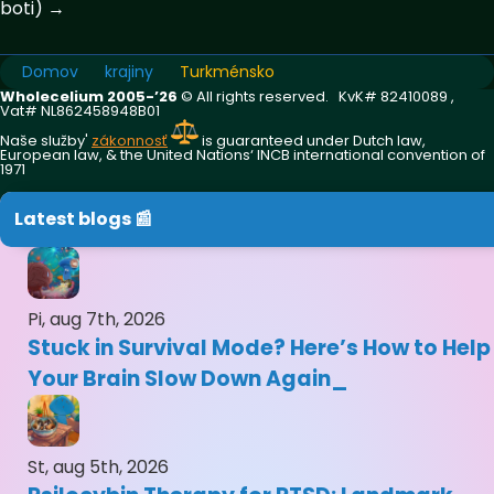
boti) →
Domov
krajiny
Turkménsko
Wholecelium 2005-’26
©️ All rights reserved. KvK# 82410089 ,
Vat# NL862458948B01
Naše služby'
zákonnosť
is guaranteed under Dutch law,
European law, & the United Nations‘ INCB international convention of
1971
Latest blogs 📰
Pi, aug 7th, 2026
Stuck in Survival Mode? Here’s How to Help
Your Brain Slow Down Again
St, aug 5th, 2026