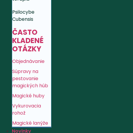
Psilocybe
Cubensis
ČASTO
KLADENÉ
OTÁZKY
Objednávanie
Súpravy na
pestovanie
magických húb
Magické huby
Vykurovacia
rohož
Magické lanýže
Novinky