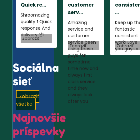
Quick re...
customer
consiste
serv...
...
Shroomazing
quality ❗️ Quick
Amazing
Keep up th
response And
service and
fantastic
delivery 📦
customer
consistent
Zobraziť
service been
work! Love
Zobraziť
Zobraziť
using these
you guys x
guys for
sometime
Sociálna
time now and
always first
sieť
class service
and they
always look
Zobraziť
after you
všetko
Najnovšie
príspevky