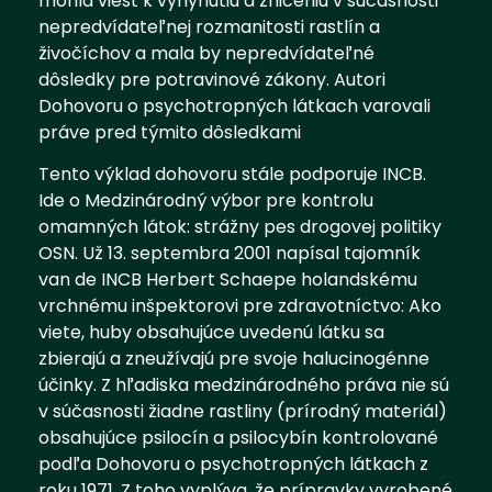
mohla viesť k vyhynutiu a zničeniu v súčasnosti
nepredvídateľnej rozmanitosti rastlín a
živočíchov a mala by nepredvídateľné
dôsledky pre potravinové zákony. Autori
Dohovoru o psychotropných látkach varovali
práve pred týmito dôsledkami
Tento výklad dohovoru stále podporuje INCB.
Ide o Medzinárodný výbor pre kontrolu
omamných látok: strážny pes drogovej politiky
OSN. Už 13. septembra 2001 napísal tajomník
van de INCB Herbert Schaepe holandskému
vrchnému inšpektorovi pre zdravotníctvo: Ako
viete, huby obsahujúce uvedenú látku sa
zbierajú a zneužívajú pre svoje halucinogénne
účinky. Z hľadiska medzinárodného práva nie sú
v súčasnosti žiadne rastliny (prírodný materiál)
obsahujúce psilocín a psilocybín kontrolované
podľa Dohovoru o psychotropných látkach z
roku 1971. Z toho vyplýva, že prípravky vyrobené