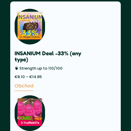
INSANIUM Deal -33% (any
type)
🧠 Strength up to 110/100
€
8.10
–
€
14.85
Price
range:
Obchod
€8.10
through
€14.85