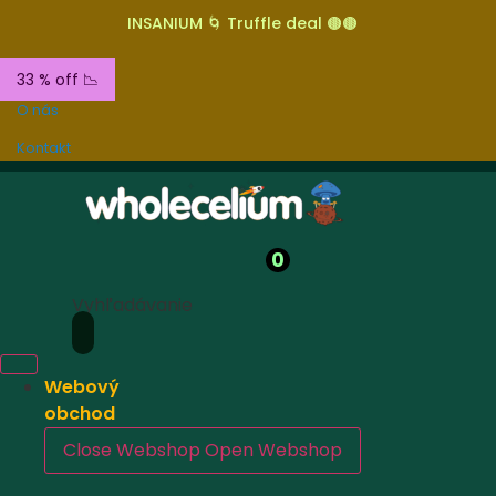
INSANIUM 🌀 Truffle deal 🟤🟤
33 % off 📉
O nás
Kontakt
0
Vyhľadávanie
Webový
obchod
Close Webshop
Open Webshop