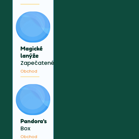
Magické
lanýže
Zapečatené
Obchod
Pandora's
Box
Obchod