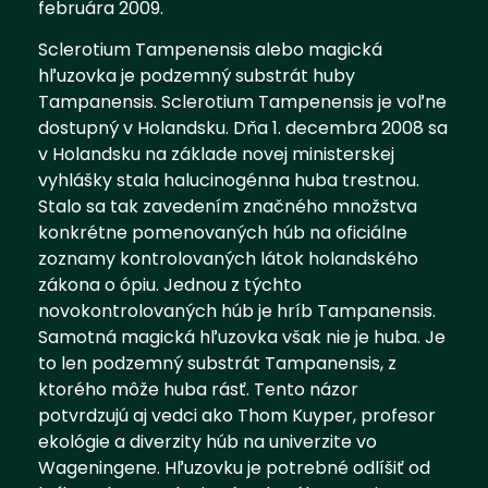
februára 2009.
Sclerotium Tampenensis alebo magická
hľuzovka je podzemný substrát huby
Tampanensis. Sclerotium Tampenensis je voľne
dostupný v Holandsku. Dňa 1. decembra 2008 sa
v Holandsku na základe novej ministerskej
vyhlášky stala halucinogénna huba trestnou.
Stalo sa tak zavedením značného množstva
konkrétne pomenovaných húb na oficiálne
zoznamy kontrolovaných látok holandského
zákona o ópiu. Jednou z týchto
novokontrolovaných húb je hríb Tampanensis.
Samotná magická hľuzovka však nie je huba. Je
to len podzemný substrát Tampanensis, z
ktorého môže huba rásť. Tento názor
potvrdzujú aj vedci ako Thom Kuyper, profesor
ekológie a diverzity húb na univerzite vo
Wageningene. Hľuzovku je potrebné odlíšiť od