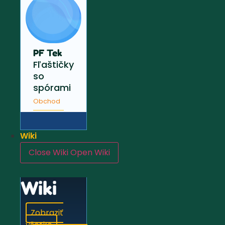
PF Tek
Fľaštičky
so
spórami
Obchod
Wiki
Close Wiki
Open Wiki
Wiki
Zobraziť
všetko