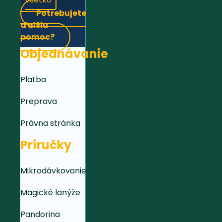
Potrebujete
ďalšiu
pomoc?
Objednávanie
Platba
Preprava
Právna stránka
Príručky
Mikrodávkovanie
Magické lanýže
Pandorina