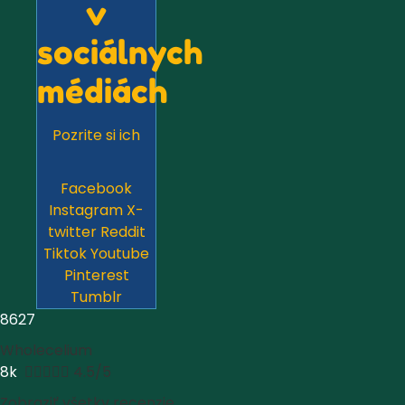
v
sociálnych
médiách
Pozrite si ich
Facebook
Instagram
X-
twitter
Reddit
Tiktok
Youtube
Pinterest
Tumblr
8627
Wholecelium
8k





4.5/5
Zobraziť všetky recenzie