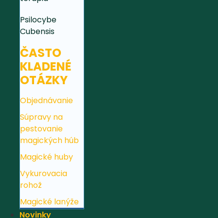
Psilocybe
Cubensis
ČASTO
KLADENÉ
OTÁZKY
Objednávanie
Súpravy na
pestovanie
magických húb
Magické huby
Vykurovacia
rohož
Magické lanýže
Novinky