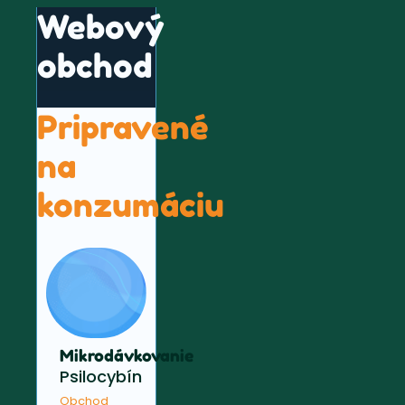
Webový
obchod
Pripravené
na
konzumáciu
Mikrodávkovanie
Psilocybín
Obchod