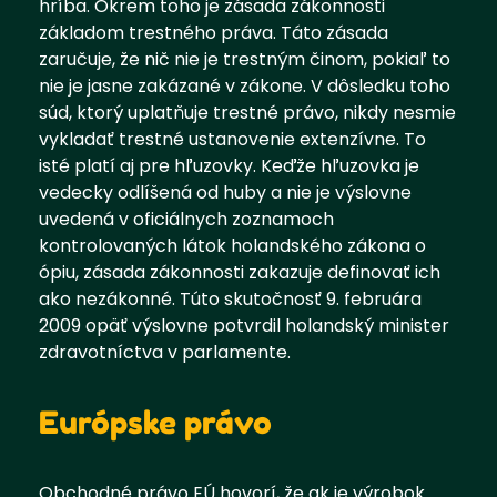
hríba. Okrem toho je zásada zákonnosti
základom trestného práva. Táto zásada
zaručuje, že nič nie je trestným činom, pokiaľ to
nie je jasne zakázané v zákone. V dôsledku toho
súd, ktorý uplatňuje trestné právo, nikdy nesmie
vykladať trestné ustanovenie extenzívne. To
isté platí aj pre hľuzovky. Keďže hľuzovka je
vedecky odlíšená od huby a nie je výslovne
uvedená v oficiálnych zoznamoch
kontrolovaných látok holandského zákona o
ópiu, zásada zákonnosti zakazuje definovať ich
ako nezákonné. Túto skutočnosť 9. februára
2009 opäť výslovne potvrdil holandský minister
zdravotníctva v parlamente.
Európske právo
Obchodné právo EÚ hovorí, že ak je výrobok