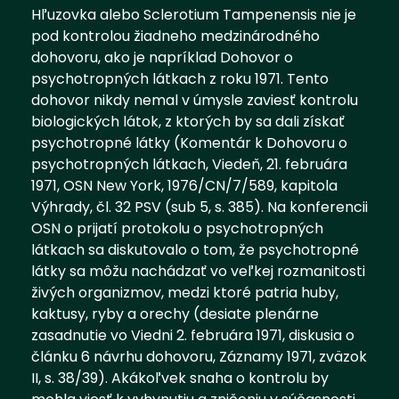
Hľuzovka alebo Sclerotium Tampenensis nie je
pod kontrolou žiadneho medzinárodného
dohovoru, ako je napríklad Dohovor o
psychotropných látkach z roku 1971. Tento
dohovor nikdy nemal v úmysle zaviesť kontrolu
biologických látok, z ktorých by sa dali získať
psychotropné látky (Komentár k Dohovoru o
psychotropných látkach, Viedeň, 21. februára
1971, OSN New York, 1976/CN/7/589, kapitola
Výhrady, čl. 32 PSV (sub 5, s. 385). Na konferencii
OSN o prijatí protokolu o psychotropných
látkach sa diskutovalo o tom, že psychotropné
látky sa môžu nachádzať vo veľkej rozmanitosti
živých organizmov, medzi ktoré patria huby,
kaktusy, ryby a orechy (desiate plenárne
zasadnutie vo Viedni 2. februára 1971, diskusia o
článku 6 návrhu dohovoru, Záznamy 1971, zväzok
II, s. 38/39). Akákoľvek snaha o kontrolu by