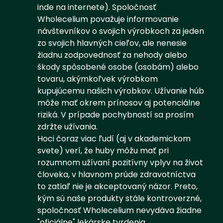
inde na internete). Spoločnosť
Wholecelium považuje informovanie
návštevníkov o svojich výrobkoch za jeden
zo svojich hlavných cieľov, ale nenesie
žiadnu zodpovednosť za nehody alebo
škody spôsobené osobe (osobám) alebo
tovaru, akýmkoľvek výrobkom
kupujúcemu našich výrobkov. Užívanie húb
môže mať okrem prínosov aj potenciálne
riziká. V prípade pochybností sa prosím
zdržte užívania.
Hoci čoraz viac ľudí (aj v akademickom
svete) verí, že huby môžu mať pri
rozumnom užívaní pozitívny vplyv na život
človeka, v hlavnom prúde zdravotníctva
to zatiaľ nie je akceptovaný názor. Preto,
kým sú naše produkty stále kontroverzné,
spoločnosť Wholecelium nevydáva žiadne
"oficiálne" lekárske tvrdenia.