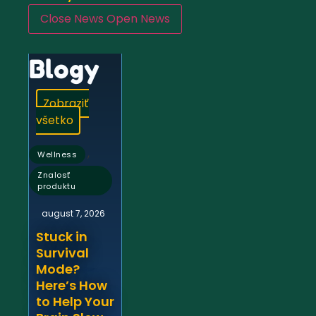
Close News
Open News
Blogy
Zobraziť
všetko
,
Wellness
Znalosť
produktu
august 7, 2026
Stuck in
Survival
Mode?
Here’s How
to Help Your