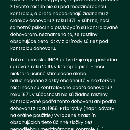
z týchto rastlín nie sú pod medzinárodnou
kontrolou, a preto nepodliehajú žiadnemu z
článkov dohovoru z roku 1971. V súhrne; hoci
samotný psilocín a psylocybín sú kontrolované
dohovorom, neznamená to, že rastliny
obsahujúce tieto látky z prírody sú tiež pod
kontrolou dohovoru.
Toto stanovisko INCB potvrdzuje aj jej posledná
správa z roku 2010, v ktorej sa píše: - hoci
niektoré účinné stimulačné alebo
halucinogénne zložky obsiahnuté v niektorých
rastlinách sú kontrolované podľa dohovoru z
roku 1971, v súčasnosti nie sú žiadne rastliny
kontrolované podľa tohto dohovoru ani podľa
dohovoru z roku 1988. Prípravky (napr. odvary
na orálne použitie) vyrobené z rastlín
obsahujúcich tieto účinné zložky tiež
nepodliehajú medzinárodnej kontrole. (-)