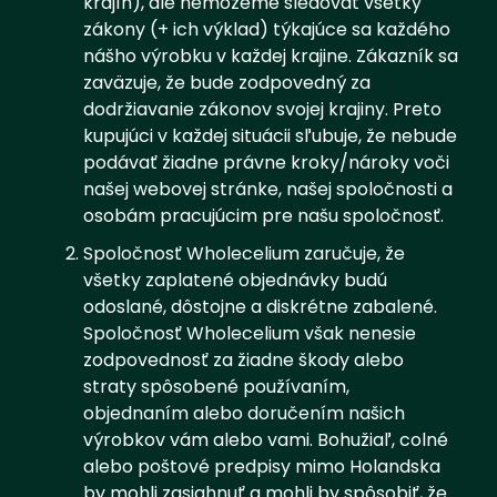
krajín), ale nemôžeme sledovať všetky
zákony (+ ich výklad) týkajúce sa každého
nášho výrobku v každej krajine. Zákazník sa
zaväzuje, že bude zodpovedný za
dodržiavanie zákonov svojej krajiny. Preto
kupujúci v každej situácii sľubuje, že nebude
podávať žiadne právne kroky/nároky voči
našej webovej stránke, našej spoločnosti a
osobám pracujúcim pre našu spoločnosť.
Spoločnosť Wholecelium zaručuje, že
všetky zaplatené objednávky budú
odoslané, dôstojne a diskrétne zabalené.
Spoločnosť Wholecelium však nenesie
zodpovednosť za žiadne škody alebo
straty spôsobené používaním,
objednaním alebo doručením našich
výrobkov vám alebo vami. Bohužiaľ, colné
alebo poštové predpisy mimo Holandska
by mohli zasiahnuť a mohli by spôsobiť, že