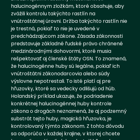
halucinogénnym zložkám, ktoré obsahuje, aby
zvážili kontrolu takýchto rastlín na
vnútroštátnej úrovni. Držba takýchto rastlín nie
je trestná, pokiaľ to nie je uvedené v
predchádzajúcom zákone. Zásada zákonnosti
predstavuje základné ľudské právo chránené
medzinárodnými dohovormi, ktoré musia
rešpektovať aj členské štáty OSN. To znamená,
že halucinogénne huby sú legálne, pokiaľ ich
vnútroštátni zákonodarcovia alebo súdy
výslovne nepotrestali. To isté platí aj pre
hľuzovky, ktoré sa vedecky odlišujú od húb.
Holandský príklad ukazuje, že podriadenie
konkrétnej halucinogénnej huby kontrole
zákona o drogách neznamená, že aj podzemný
substrát tejto huby, magická hľuzovka, je
kontrolovaný týmto zákonom. Z tohto dôvodu
sa odporúča v každej krajine, v ktorej chcete