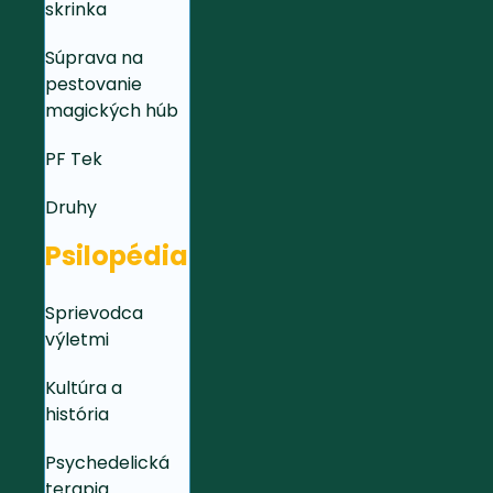
skrinka
Súprava na
pestovanie
magických húb
PF Tek
Druhy
Psilopédia
Sprievodca
výletmi
Kultúra a
história
Psychedelická
terapia