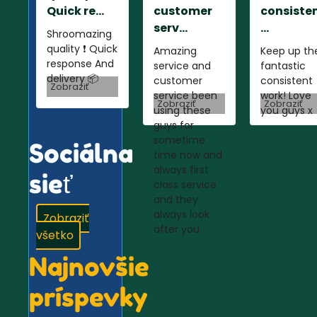
Quick re...
customer
consiste
serv...
...
Shroomazing
quality ❗️ Quick
Amazing
Keep up th
response And
service and
fantastic
delivery 📦
customer
consistent
Zobraziť
service been
work! Love
Zobraziť
Zobraziť
using these
you guys x
guys for
sometime
Sociálna
time now and
always first
sieť
class service
and they
always look
Zobraziť
after you
všetko
Najnovšie
príspevky