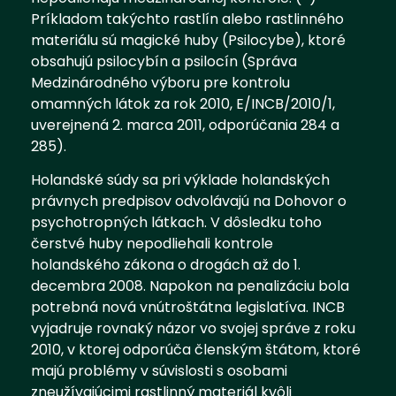
Príkladom takýchto rastlín alebo rastlinného
materiálu sú magické huby (Psilocybe), ktoré
obsahujú psilocybín a psilocín (Správa
Medzinárodného výboru pre kontrolu
omamných látok za rok 2010, E/INCB/2010/1,
uverejnená 2. marca 2011, odporúčania 284 a
285).
Holandské súdy sa pri výklade holandských
právnych predpisov odvolávajú na Dohovor o
psychotropných látkach. V dôsledku toho
čerstvé huby nepodliehali kontrole
holandského zákona o drogách až do 1.
decembra 2008. Napokon na penalizáciu bola
potrebná nová vnútroštátna legislatíva. INCB
vyjadruje rovnaký názor vo svojej správe z roku
2010, v ktorej odporúča členským štátom, ktoré
majú problémy v súvislosti s osobami
zneužívajúcimi rastlinný materiál kvôli