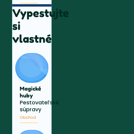
Vypestujte
si
vlastné
Magické
huby
Pestovateľské
súpravy
Obchod