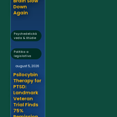
Brain Slow
Down
Again
Psychedelická
veda & štúdie
,
Politika a
legislatíva
august 5, 2026
Psilocybin
Therapy for
PTSD:
Landmark
Veteran
Trial Finds
75%
Remission