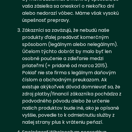
vaša zásielka sa oneskorí o niekoľko dní
alebo nedorazí vôbec. Máme však vysokú
úspešnosť prepravy.
Zákazníci sa zaväzujú, že nebudú naše
produkty ďalej predávať komerčným
spôsobom (legálnym alebo nelegálnym).
Účelom týchto dobrôt by malo byť len
osobné poučenie a zdieľanie medzi
priateľmi (= pridané od marca 2015).
Pokiaľ nie ste firma s legálnym daňovým
číslom a obchodným preukazom. Ak
existuje akýkoľvek dôvod domnievať sa, že
zdroj platby/financií zákazníka pochádza z
podvodného pôvodu alebo že určenie
našich produktov bude iné, ako je opísané
vyššie, povedie to k odmietnutiu služby z
našej strany plus k vráteniu peňazí.