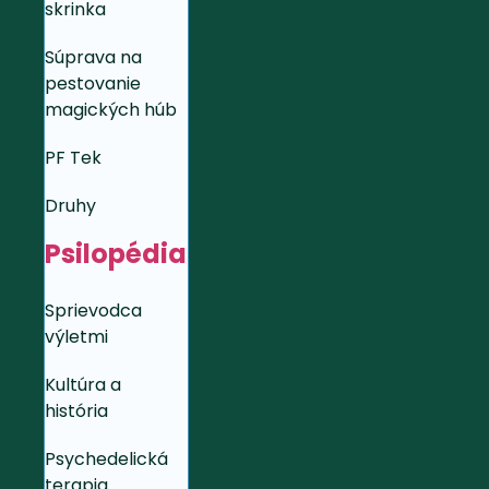
skrinka
Súprava na
pestovanie
magických húb
PF Tek
Druhy
Psilopédia
Sprievodca
výletmi
Kultúra a
história
Psychedelická
terapia