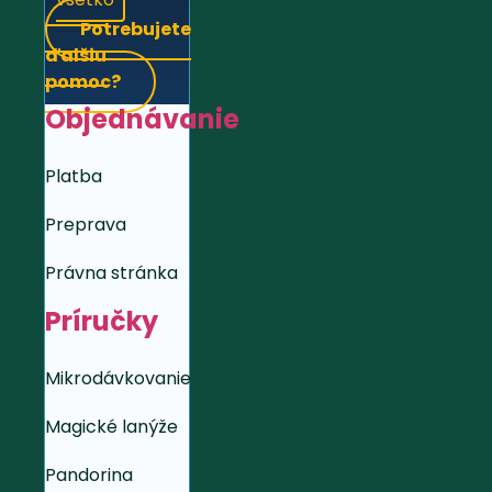
Potrebujete
ďalšiu
pomoc?
Objednávanie
Platba
Preprava
Právna stránka
Príručky
Mikrodávkovanie
Magické lanýže
Pandorina