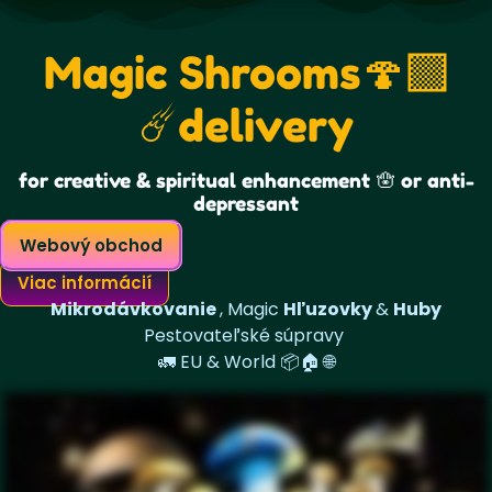
Magic Shrooms🍄‍🟫
☄️delivery
for creative & spiritual enhancement 🪬 or anti-
depressant
Webový obchod
Viac informácií
Mikrodávkovanie
, Magic
Hľuzovky
&
Huby
Pestovateľské súpravy
🚛
EU & World
📦
🏠 🌐