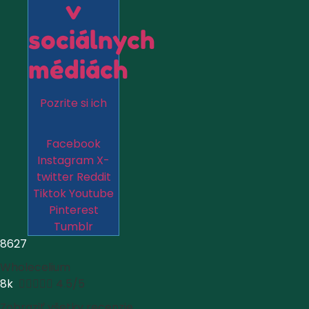
v
sociálnych
médiách
Pozrite si ich
Facebook
Instagram
X-
twitter
Reddit
Tiktok
Youtube
Pinterest
Tumblr
8627
Wholecelium
8k





4.5/5
Zobraziť všetky recenzie