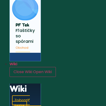
PF Tek
Fľaštičky
so
spórami
Obchod
Wiki
Close Wiki
Open Wiki
Wiki
Zobraziť
všetko