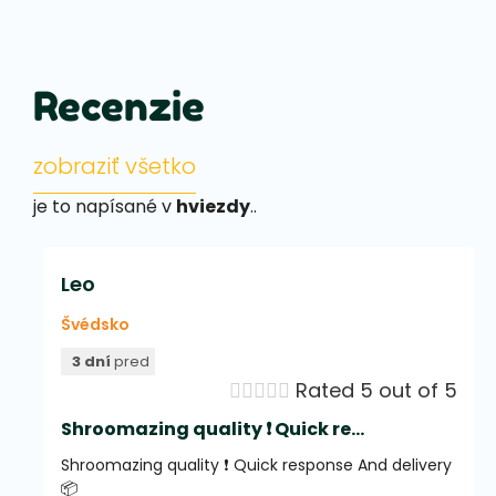
Recenzie
zobraziť všetko
je to napísané v
hviezdy
..
Leo
Švédsko
3 dní
pred





Rated 5 out of 5
Shroomazing quality ❗️ Quick re...
Shroomazing quality ❗️ Quick response And delivery
📦