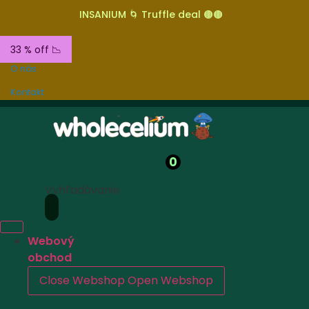
INSANIUM 🌀 Truffle deal 🟤🟤
33 % off 📉
O nás
Kontakt
0
Vyhľadávanie
Webový
obchod
Close Webshop
Open Webshop