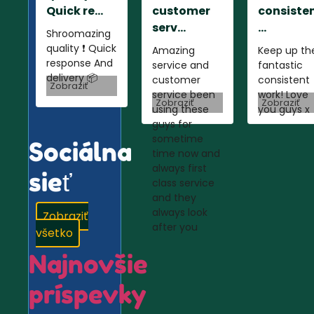
Quick re...
customer
consiste
serv...
...
Shroomazing
quality ❗️ Quick
Amazing
Keep up th
response And
service and
fantastic
delivery 📦
customer
consistent
Zobraziť
service been
work! Love
Zobraziť
Zobraziť
using these
you guys x
guys for
sometime
Sociálna
time now and
always first
sieť
class service
and they
always look
Zobraziť
after you
všetko
Najnovšie
príspevky