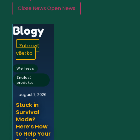
Close News
Open News
Blogy
Zobraziť
všetko
,
Wellness
Znalosť
produktu
august 7, 2026
Stuck in
Survival
Mode?
Here’s How
to Help Your