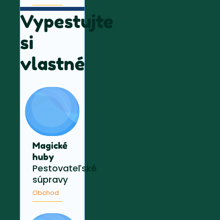
Vypestujte
si
vlastné
Magické
huby
Pestovateľské
súpravy
Obchod