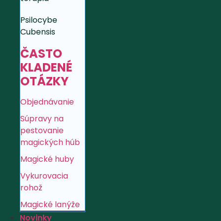
Psilocybe
Cubensis
ČASTO
KLADENÉ
OTÁZKY
Objednávanie
Súpravy na
pestovanie
magických húb
Magické huby
Vykurovacia
rohož
Magické lanýže
Novinky