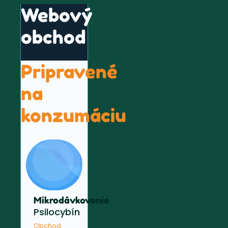
Webový
obchod
Pripravené
na
konzumáciu
Mikrodávkovanie
Psilocybín
Obchod