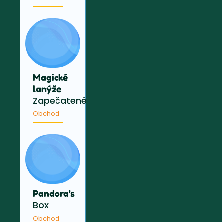
Magické
lanýže
Zapečatené
Obchod
Pandora's
Box
Obchod