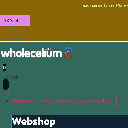
INSANIUM 🌀 Truffle de
33 % off 📉
Om oss
Kontakta
0
Sök på
Webshop
Close Webshop
Open Webshop
Webshop