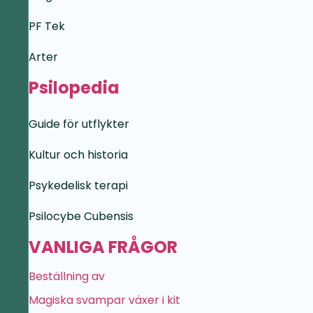
PF Tek
Arter
Psilopedia
Guide för utflykter
Kultur och historia
Psykedelisk terapi
Psilocybe Cubensis
VANLIGA FRÅGOR
Beställning av
Magiska svampar växer i kit