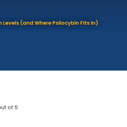
 Levels (and Where Psilocybin Fits In)
ut of 5