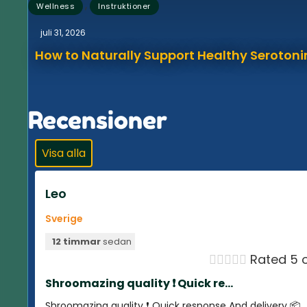
,
Wellness
Instruktioner
juli 31, 2026
How to Naturally Support Healthy Serotonin
Recensioner
Visa alla
Leo
Sverige
12 timmar
sedan





Rated 5 o
Shroomazing quality ❗️ Quick re...
Shroomazing quality ❗️ Quick response And delivery 📦