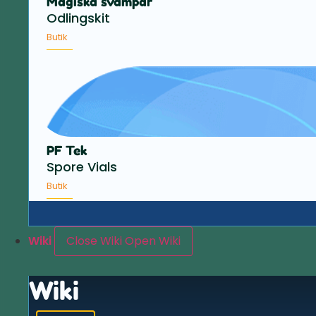
Magiska svampar
Odlingskit
Butik
PF Tek
Spore Vials
Butik
Wiki
Close Wiki
Open Wiki
Wiki