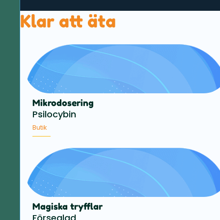
Klar att äta
Mikrodosering
Psilocybin
Butik
Magiska tryfflar
Förseglad