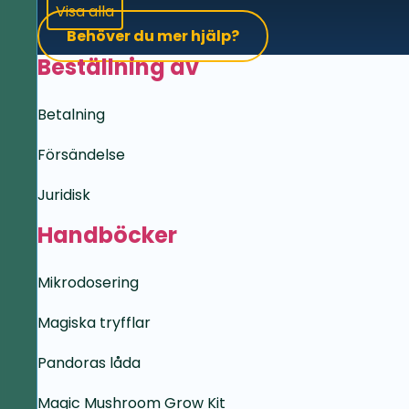
Visa alla
Behöver du mer hjälp?
Beställning av
Betalning
Försändelse
Juridisk
Handböcker
Mikrodosering
Magiska tryfflar
Pandoras låda
Magic Mushroom Grow Kit