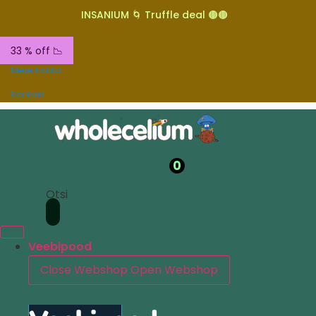
INSANIUM 🌀 Truffle deal 🟤🟤
33 % off 📉
Meie kohta
Kontakt
0
Otsi
Veebipood
Close Webshop
Open Webshop