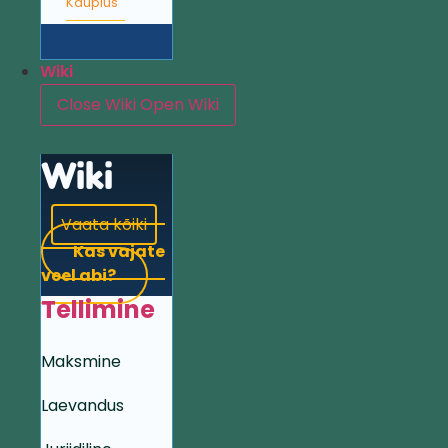
Kauplus
Wiki
Close Wiki
Open Wiki
Wiki
Vaata kõiki
Kas vajate
veel abi?
Tellimine
Maksmine
Laevandus