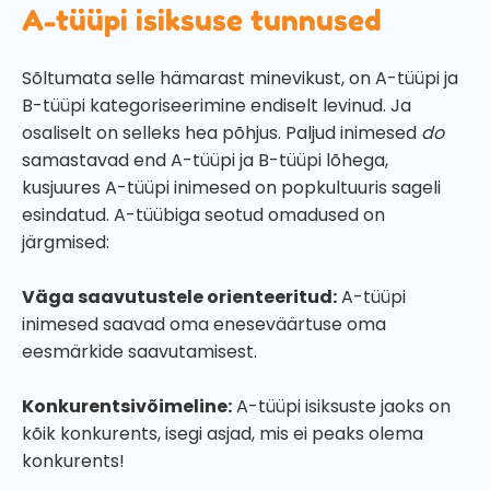
A-tüüpi isiksuse tunnused
Sõltumata selle hämarast minevikust, on A-tüüpi ja
B-tüüpi kategoriseerimine endiselt levinud. Ja
osaliselt on selleks hea põhjus. Paljud inimesed
do
samastavad end A-tüüpi ja B-tüüpi lõhega,
kusjuures A-tüüpi inimesed on popkultuuris sageli
esindatud. A-tüübiga seotud omadused on
järgmised:
Väga saavutustele orienteeritud:
A-tüüpi
inimesed saavad oma eneseväärtuse oma
eesmärkide saavutamisest.
Konkurentsivõimeline:
A-tüüpi isiksuste jaoks on
kõik konkurents, isegi asjad, mis ei peaks olema
konkurents!