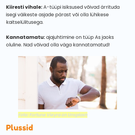
Kiiresti vihale:
A-tüüpi isiksused võivad ärrituda
isegi väikeste asjade pärast või olla lühikese
kaitselülitusega.
Kannatamatu:
ajajuhtimine on tüüp As jaoks
oluline. Nad võivad olla väga kannatamatud!
Foto: Fortune Vieyra on Unsplash
Plussid