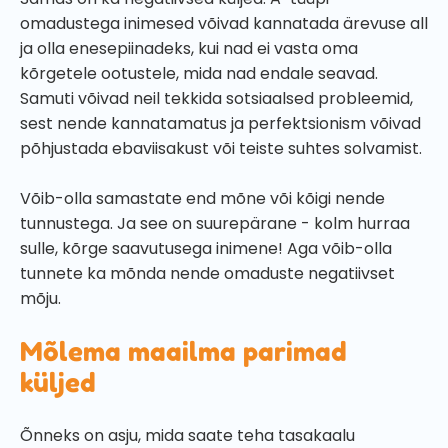
omadustega inimesed võivad kannatada ärevuse all
ja olla enesepiinadeks, kui nad ei vasta oma
kõrgetele ootustele, mida nad endale seavad.
Samuti võivad neil tekkida sotsiaalsed probleemid,
sest nende kannatamatus ja perfektsionism võivad
põhjustada ebaviisakust või teiste suhtes solvamist.
Võib-olla samastate end mõne või kõigi nende
tunnustega. Ja see on suurepärane - kolm hurraa
sulle, kõrge saavutusega inimene! Aga võib-olla
tunnete ka mõnda nende omaduste negatiivset
mõju.
Mõlema maailma parimad
küljed
Õnneks on asju, mida saate teha tasakaalu