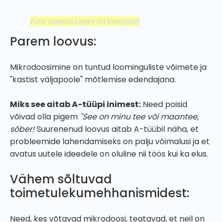
Foto: Helena Lopes on Unsplash
Parem loovus:
Mikrodoosimine on tuntud loominguliste võimete ja
"kastist väljapoole" mõtlemise edendajana.
Miks see aitab A-tüüpi inimest:
Need poisid
võivad olla pigem
"See on minu tee või maantee,
sõber!
Suurenenud loovus aitab A-tüübil näha, et
probleemide lahendamiseks on palju võimalusi ja et
avatus uutele ideedele on oluline nii töös kui ka elus.
Vähem sõltuvad
toimetulekumehhanismidest:
Need, kes võtavad mikrodoosi, teatavad, et neil on