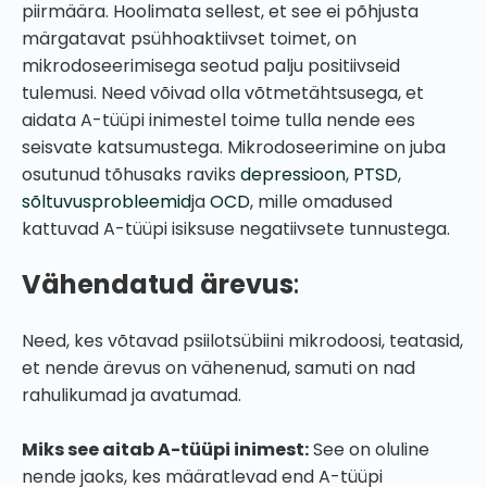
piirmäära. Hoolimata sellest, et see ei põhjusta
märgatavat psühhoaktiivset toimet, on
mikrodoseerimisega seotud palju positiivseid
tulemusi. Need võivad olla võtmetähtsusega, et
aidata A-tüüpi inimestel toime tulla nende ees
seisvate katsumustega. Mikrodoseerimine on juba
osutunud tõhusaks raviks
depressioon
,
PTSD
,
sõltuvusprobleemid
ja
OCD
, mille omadused
kattuvad A-tüüpi isiksuse negatiivsete tunnustega.
Vähendatud ärevus
:
Need, kes võtavad psiilotsübiini mikrodoosi, teatasid,
et nende ärevus on vähenenud, samuti on nad
rahulikumad ja avatumad.
Miks see aitab A-tüüpi inimest:
See on oluline
nende jaoks, kes määratlevad end A-tüüpi