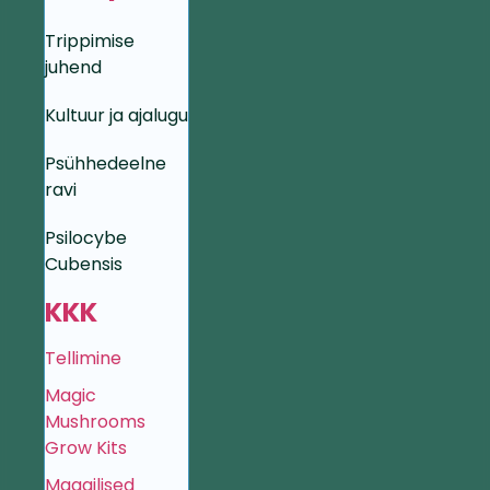
Trippimise
juhend
Kultuur ja ajalugu
Psühhedeelne
ravi
Psilocybe
Cubensis
KKK
Tellimine
Magic
Mushrooms
Grow Kits
Maagilised