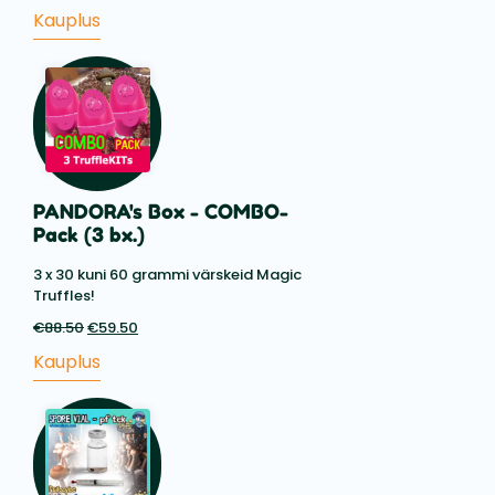
range:
Kauplus
€8.10
through
€14.85
PANDORA's Box - COMBO-
Pack (3 bx.)
3 x 30 kuni 60 grammi värskeid Magic
Truffles!
€
88.50
Esialgne
€
59.50
Praegune
hind
hind
Kauplus
oli:
on:
€88.50.
€59.50.