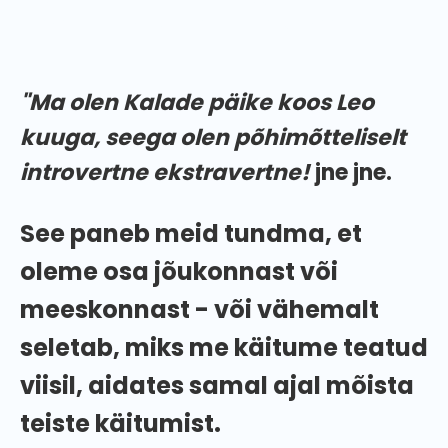
inimesed armastavad end kategoriseerida.
"Ma olen Kalade päike koos Leo
kuuga, seega olen põhimõtteliselt
introvertne ekstravertne!
jne jne.
See paneb meid tundma, et
oleme osa jõukonnast või
meeskonnast - või vähemalt
seletab, miks me käitume teatud
viisil, aidates samal ajal mõista
teiste käitumist.