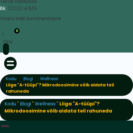
Terve tselluloos
8k





4.5/5
Vaata kõiki kommentaare
0
Otsi
Kodu
Blogi
Wellness
Liiga "A-tüüpi"? Mikrodoosimine võib aidata teil
rahuneda
Kodu
"
Blogi
"
Wellness
"
Liiga "A-tüüpi"?
Mikrodoosimine võib aidata teil rahuneda
Kodu