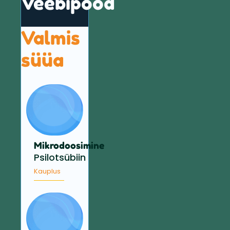
Veebipood
Valmis
süüa
Mikrodoosimine
Psilotsübiin
Kauplus