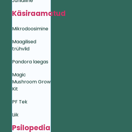
Juriidiline
Käsiraamatud
Mikrodoosimine
Maagilised
trühvlid
Pandora laegas
Magic
Mushroom Grow
Kit
PF Tek
Liik
Psilopedia