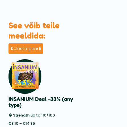
See võib teile
meeldida:
Külasta poodi
INSANIUM Deal -33% (any
type)
🧠 Strength up to 110/100
€
8.10
–
€
14.85
Price