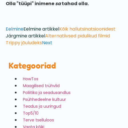
Olla "tüüpi" inimene
sa
tahad olla.
Eelmine
Eelmine artikkel
Kõik hallutsinatsioonidest
Järgmine artikkel
Alternatiivsed pidulikud filmid
Trippy jõuludeks
Next
Kategooriad
HowTos
Maagilised trühvlid
Poliitika ja seadusandlus
Psühhedeelne kultuur
Teadus ja uuringud
Top5/10
Terve tselluloos
Vaata kõiki