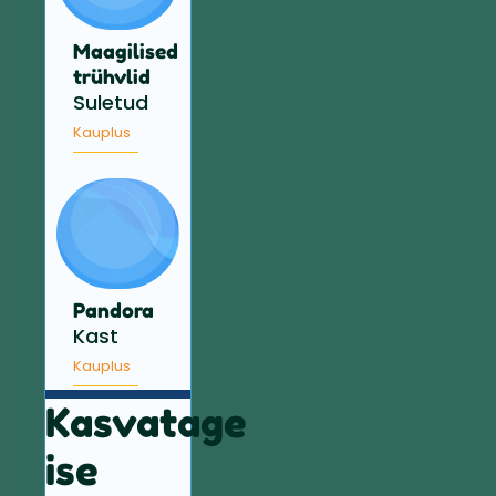
Maagilised
trühvlid
Suletud
Kauplus
Pandora
Kast
Kauplus
Kasvatage
ise