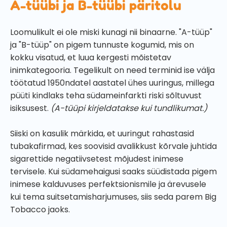
A-tüübi ja B-tüübi päritolu
Loomulikult ei ole miski kunagi nii binaarne. "A-tüüp"
ja "B-tüüp" on pigem tunnuste kogumid, mis on
kokku visatud, et luua kergesti mõistetav
inimkategooria. Tegelikult on need terminid ise välja
töötatud 1950ndatel aastatel ühes uuringus, millega
püüti kindlaks teha südameinfarkti riski sõltuvust
isiksusest.
(A-tüüpi kirjeldatakse kui tundlikumat.)
Siiski on kasulik märkida, et uuringut rahastasid
tubakafirmad, kes soovisid avalikkust kõrvale juhtida
sigarettide negatiivsetest mõjudest inimese
tervisele. Kui südamehaigusi saaks süüdistada pigem
inimese kalduvuses perfektsionismile ja ärevusele
kui tema suitsetamisharjumuses, siis seda parem Big
Tobacco jaoks.