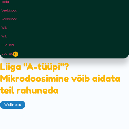
Kodu
Veebipood
Veebipood
Wiki
Wiki
Uudised
Uudised
0
Liiga "A-tüüpi"?
Mikrodoosimine võib aidata
teil rahuneda
Wellness
detsember 15, 2022
Olgu see siis introvertne / ekstravertne /
ambivertne, kiindumusstiilid või isegi tähtkujud,