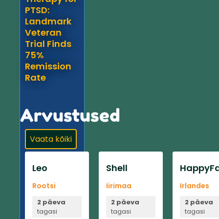
PTSD:
Landmark
Veteran
Trial Finds
75%
Remission
Rate
Arvustused
Vaata kõiki
Leo
Shell
HappyFa
Rootsi
Iirimaa
Irlandes
2 päeva
2 päeva
2 päeva
tagasi
tagasi
tagasi