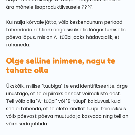
ära mõnele lisaproduktiivsusele ????.
Kui nalja kõrvale jätta, võib keskendunum periood
tähendada rohkem aega sisuliseks lõõgastumiseks
päeva lõpus, mis on A-tüübi jaoks hädavajalik, et
rahuneda.
Olge selline inimene, nagu te
tahate olla
Ükskõik, millise "tüübiga" te end identifitseerite, ärge
unustage, et te ei piiraks ennast võimaluste eest.
Teil võib olla "A-tüüpi" või "B-tüüpi" kalduvusi, kuid
see ei tähenda, et te olete kindlat tüüpi. Teie isiksus
võib päevast päeva muutuda ja kasvada ning teil on
võim seda juhtida.