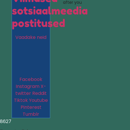
after you
sotsiaalmeedia
postitused
Vaadake neid
Facebook
Instagram
X-
twitter
Reddit
Tiktok
Youtube
Pinterest
Tumblr
8627