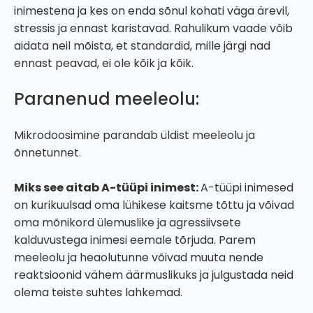
inimestena ja kes on enda sõnul kohati väga ärevil,
stressis ja ennast karistavad. Rahulikum vaade võib
aidata neil mõista, et standardid, mille järgi nad
ennast peavad, ei ole kõik ja kõik.
Paranenud meeleolu:
Mikrodoosimine parandab üldist meeleolu ja
õnnetunnet.
Miks see aitab A-tüüpi inimest:
A-tüüpi inimesed
on kurikuulsad oma lühikese kaitsme tõttu ja võivad
oma mõnikord ülemuslike ja agressiivsete
kalduvustega inimesi eemale tõrjuda. Parem
meeleolu ja heaolutunne võivad muuta nende
reaktsioonid vähem äärmuslikuks ja julgustada neid
olema teiste suhtes lahkemad.