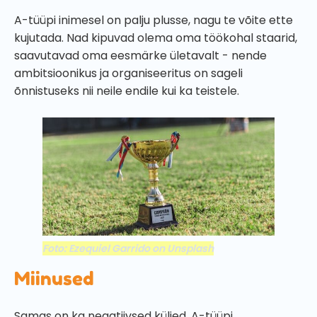
A-tüüpi inimesel on palju plusse, nagu te võite ette
kujutada. Nad kipuvad olema oma töökohal staarid,
saavutavad oma eesmärke ületavalt - nende
ambitsioonikus ja organiseeritus on sageli
õnnistuseks nii neile endile kui ka teistele.
Foto: Ezequiel Garrido on Unsplash
Miinused
Samas on ka negatiivsed küljed. A-tüüpi