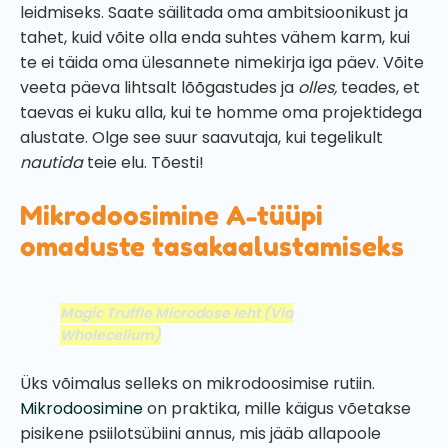
leidmiseks. Saate säilitada oma ambitsioonikust ja
tahet, kuid võite olla enda suhtes vähem karm, kui
te ei täida oma ülesannete nimekirja iga päev. Võite
veeta päeva lihtsalt lõõgastudes ja
olles,
teades, et
taevas ei kuku alla, kui te homme oma projektidega
alustate. Olge see suur saavutaja, kui tegelikult
nautida
teie elu. Tõesti!
Mikrodoosimine A-tüüpi
omaduste tasakaalustamiseks
Magic Truffle Microdose leht
(Via
Wholecelium)
Üks võimalus selleks on mikrodoosimise rutiin.
Mikrodoosimine
on praktika, mille käigus võetakse
pisikene psiilotsübiini annus, mis jääb allapoole