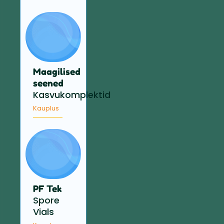
Maagilised
seened
Kasvukomplektid
Kauplus
PF Tek
Spore
Vials