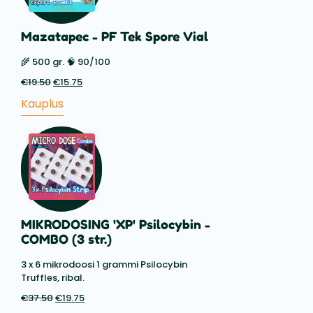
Mazatapec - PF Tek Spore Vial
🌾 500 gr. 🧠 90/100
€
19.50
Esialgne
€
15.75
Praegune
hind
hind
Kauplus
oli:
on:
€19.50.
€15.75.
MIKRODOSING 'XP' Psilocybin -
COMBO (3 str.)
3 x 6 mikrodoosi 1 grammi Psilocybin
Truffles, ribal.
€
37.50
Esialgne
€
19.75
Praegune
hind
hind