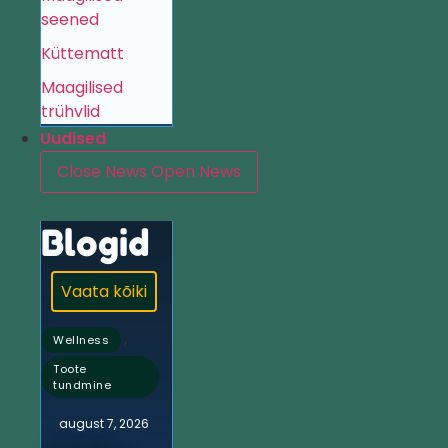
seened
Küttematt
Maagilised
trühvlid
Uudised
Close News
Open News
Blogid
Vaata kõiki
,
Wellness
Toote
tundmine
august 7, 2026