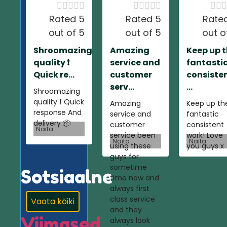













Rated 5
Rated 5
Rate
out of 5
out of 5
out o
Shroomazing
Amazing
Keep up 
quality ❗️
service and
fantasti
Quick re...
customer
consiste
serv...
...
Shroomazing
quality ❗️ Quick
Amazing
Keep up th
response And
service and
fantastic
delivery 📦
customer
consistent
Näita
service been
work! Love
Näita
Näita
using these
you guys x
guys for
sometime
Sotsiaalne
time now and
always first
class service
Vaata kõiki
and they
Viimased
always look