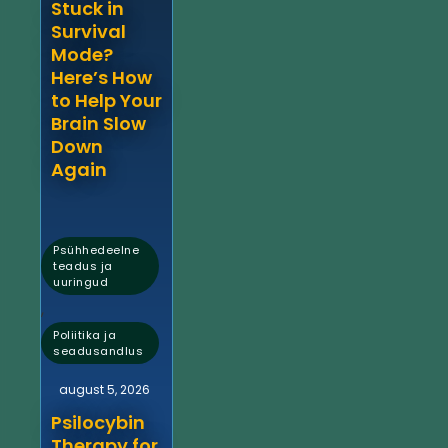
Stuck in
Survival
Mode?
Here’s How
to Help Your
Brain Slow
Down
Again
Psühhedeelne
teadus ja
uuringud
,
Poliitika ja
seadusandlus
august 5, 2026
Psilocybin
Therapy for