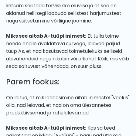
lihtsam säilitada tervislikke eluviise ja et see on
aidanud neil isegi loobuda sellistest harjumustest
nagu suitsetamine või liigne joomine.
Miks see aitab A-tüüpi inimest:
Et tulla toime
nende endile avaldatava survega, leiavad paljud
tüüp As, et nad kasutavad toimetulekuks selliseid
abivahendeid nagu nikotiin või alkohol. Kõik, mis võib
seda sõltuvust vähendada, on suur pluss.
Parem fookus:
On leitud, et mikrodoosimine aitab inimestel "voolus"
olla, nad leiavad, et nad on oma ülesannetes
produktiivsemad ja rahulolevamad.
Miks see aitab A-tüüpi inimest:
Kas sa teed
nalja? Nad on ikkagi "A-tüüpi" - nagu nad ütleksid