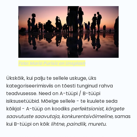
Foto: Mario Purisic on Unsplash
Ükskõik, kui palju te sellele uskuge, üks
kategoriseerimisviis on tõesti tunginud rahva
teadvusesse. Need on A-tüüpi / B-tüüpi
isiksusetüübid. Mõelge sellele - te kuulete seda
kõikjal - A-tüüp on koodiks
perfektsionist, kõrgete
saavutuste saavutaja, konkurentsivõimeline,
samas
kui B-tüüpi on kõik
lihtne, paindlik, muretu.