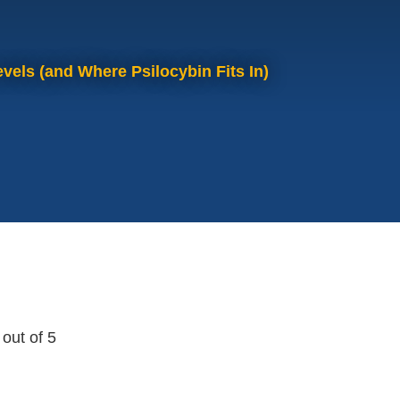
vels (and Where Psilocybin Fits In)
out of 5