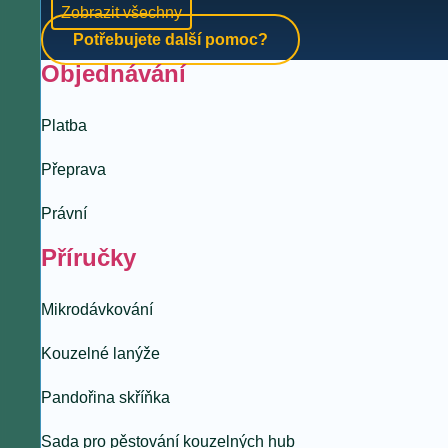
Zobrazit všechny
Potřebujete další pomoc?
Objednávání
Platba
Přeprava
Právní
Příručky
Mikrodávkování
Kouzelné lanýže
Pandořina skříňka
Sada pro pěstování kouzelných hub