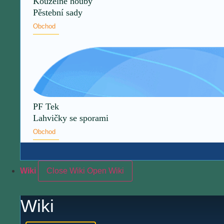
Kouzelné houby
Pěstební sady
Obchod
PF Tek
Lahvičky se sporami
Obchod
Wiki
Close Wiki
Open Wiki
Wiki