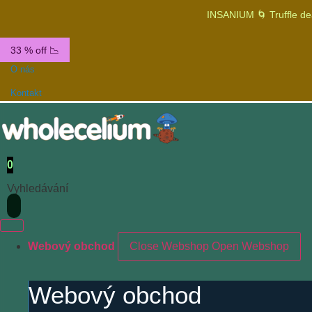
INSANIUM 🌀 Truffle de
33 % off 📉
O nás
Kontakt
0
Vyhledávání
Webový obchod
Close Webshop
Open Webshop
Webový obchod