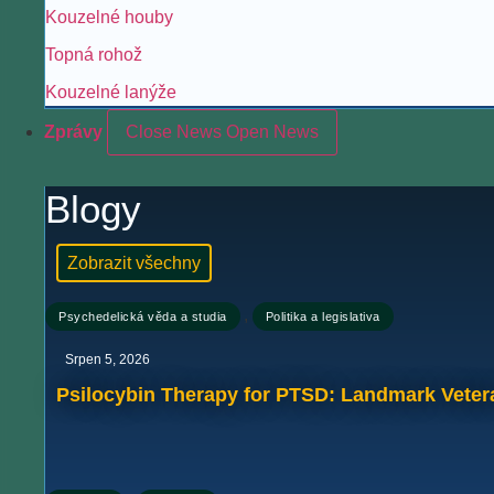
Kouzelné houby
Topná rohož
Kouzelné lanýže
Zprávy
Close News
Open News
Blogy
Zobrazit všechny
,
Psychedelická věda a studia
Politika a legislativa
Srpen 5, 2026
Psilocybin Therapy for PTSD: Landmark Veter