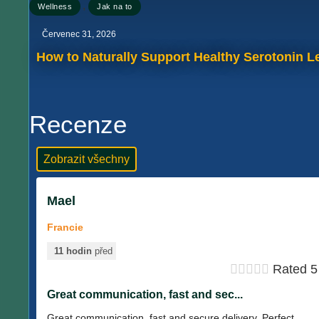
,
Wellness
Jak na to
Červenec 31, 2026
How to Naturally Support Healthy Serotonin Le
Recenze
Zobrazit všechny
Mael
Francie
11 hodin
před





Rated 5 
Great communication, fast and sec...
Great communication, fast and secure delivery. Perfect