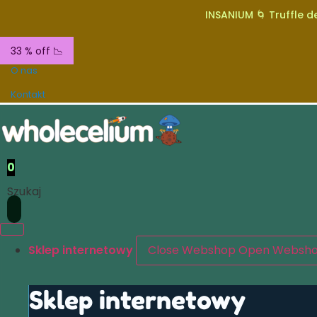
INSANIUM 🌀 Truffle de
33 % off 📉
O nas
Kontakt
0
Szukaj
Sklep internetowy
Close Webshop
Open Websh
Sklep internetowy