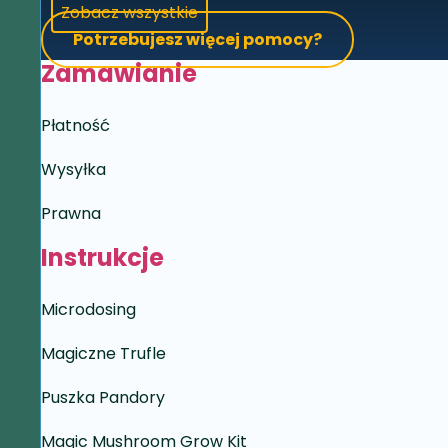
Zobacz wszystkie
Potrzebujesz więcej pomocy?
Zamawianie
Płatność
Wysyłka
Prawna
Instrukcje
Microdosing
Magiczne Trufle
Puszka Pandory
Magic Mushroom Grow Kit