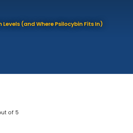
 Levels (and Where Psilocybin Fits In)
ut of 5