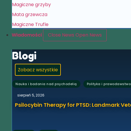
Magiczne grzyby
Mata grzewcza
Magiczne Trufle
Wiadomości
Close News
Open News
Blogi
Zobacz wszystkie
,
Nauka i badania nad psychodelią
Polityka i prawodawstwo
sierpień 5, 2026
Psilocybin Therapy for PTSD: Landmark Vet