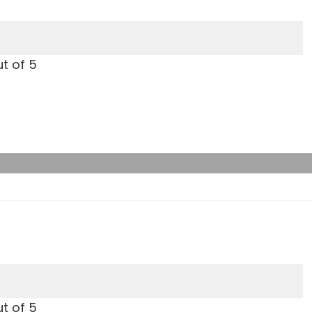
t of 5
t of 5