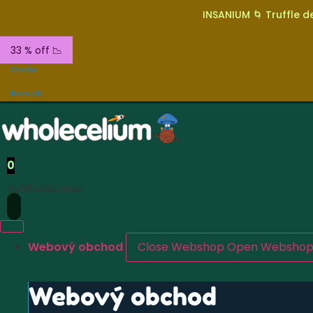
INSANIUM 🌀 Truffle de
33 % off 📉
O nás
Kontakt
0
Vyhľadávanie
Webový obchod
Close Webshop
Open Websho
Webový obchod