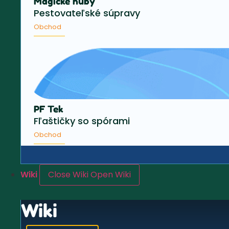
Magické huby
Pestovateľské súpravy
Obchod
PF Tek
Fľaštičky so spórami
Obchod
Wiki
Close Wiki
Open Wiki
Wiki