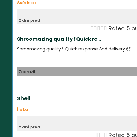
Švédsko
2 dní
pred





Rated 5 ou
Shroomazing quality ❗️ Quick re...
Shroomazing quality ❗️ Quick response And delivery 📦
Zobraziť
Shell
Írsko
2 dní
pred





Rated 5 ou