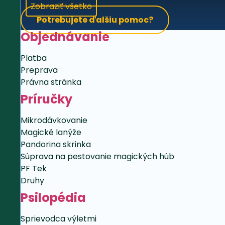
Zobraziť všetko
Potrebujete ďalšiu pomoc?
Objednávanie
Platba
Preprava
Právna stránka
Príručky
Mikrodávkovanie
Magické lanýže
Pandorina skrinka
Súprava na pestovanie magických húb
PF Tek
Druhy
Psilopédia
Sprievodca výletmi