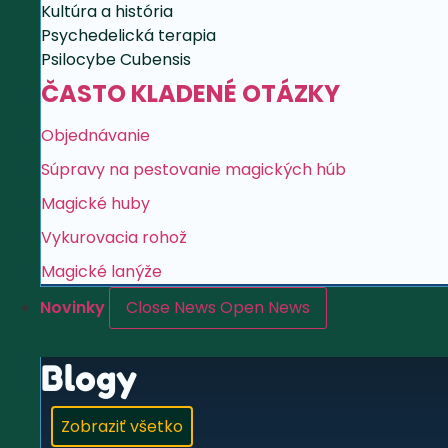
Kultúra a história
Psychedelická terapia
Psilocybe Cubensis
ČASTO KLADENÉ OTÁZKY
Objednávanie
Súpravy na pestovanie magických húb
Magické huby
Vykurovacia rohož
Magické lanýže
Novinky
Close News
Open News
Blogy
Zobraziť všetko