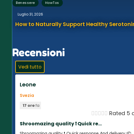
,
Benessere
HowTos
Luglio 31, 2026
How to Naturally Support Healthy Serotonin
Recensioni
Vedi tutto
Leone
Svezia
17 ore
fa





Rated 5 o
Shroomazing quality ❗️ Quick re...
Shroomazing quality ❗️ Quick response And delivery 📦