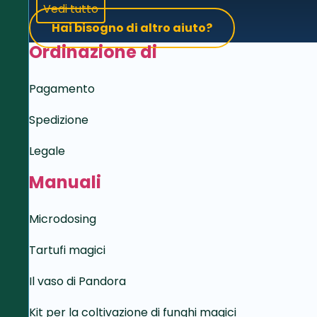
Vedi tutto
Hai bisogno di altro aiuto?
Ordinazione di
Pagamento
Spedizione
Legale
Manuali
Microdosing
Tartufi magici
Il vaso di Pandora
Kit per la coltivazione di funghi magici