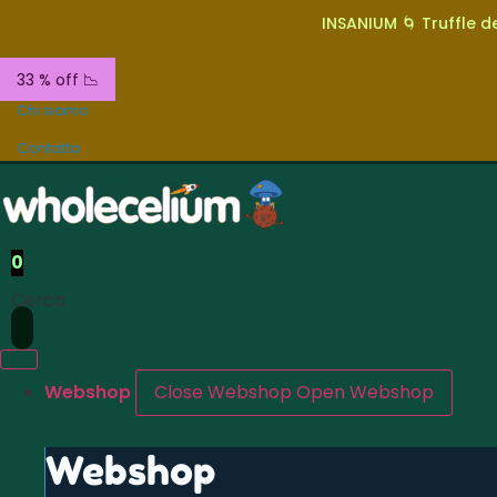
INSANIUM 🌀 Truffle de
33 % off 📉
Chi siamo
Contatta
0
Cerca
Webshop
Close Webshop
Open Webshop
Webshop