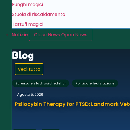
Funghi magici
Stuoia di riscaldamento
Tartufi magici
Notizie
Close News
Open News
Blog
Vedi tutto
,
Scienza e studi psichedelici
Politica e legislazione
Agosto 5, 2026
Psilocybin Therapy for PTSD: Landmark Vet