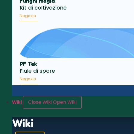
Funghi magici
Kit di coltivazione
Negozio
PF Tek
Fiale di spore
Negozio
Wiki
Close Wiki
Open Wiki
Wiki