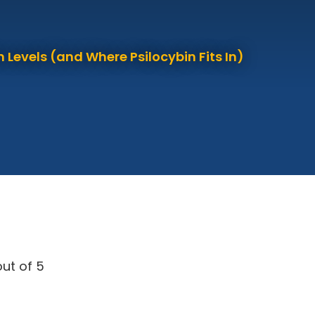
 Levels (and Where Psilocybin Fits In)
ut of 5