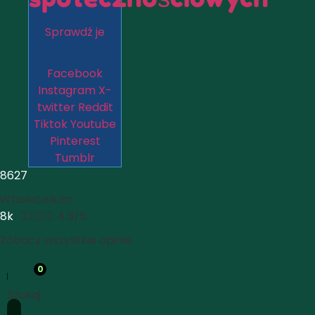
Sprawdź je
Facebook
Instagram
X-
twitter
Reddit
Tiktok
Youtube
Pinterest
Tumblr
8627
Wholecelium
8k





4.5/5
Zobacz wszystkie opinie
0
Szukaj