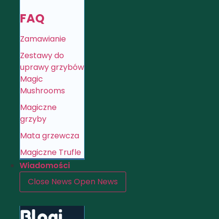
FAQ
Zamawianie
Zestawy do
uprawy grzybów
Magic
Mushrooms
Magiczne
grzyby
Mata grzewcza
Magiczne Trufle
Wiadomości
Close News
Open News
Blogi