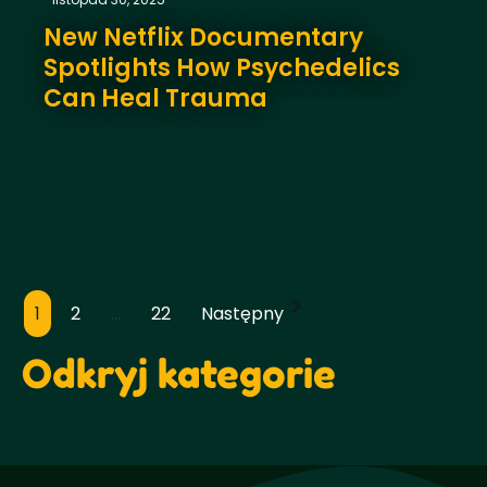
New Netflix Documentary
Spotlights How Psychedelics
Can Heal Trauma
1
2
...
22
Następny
Paginacja
postów
Odkryj kategorie