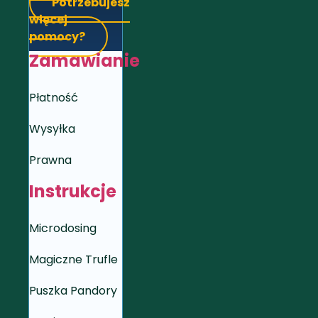
Potrzebujesz
więcej
pomocy?
Zamawianie
Płatność
Wysyłka
Prawna
Instrukcje
Microdosing
Magiczne Trufle
Puszka Pandory