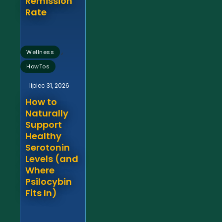
Remission
Rate
,
Wellness
HowTos
lipiec 31, 2026
How to
Naturally
Support
Healthy
Serotonin
Levels (and
Where
Psilocybin
Fits In)