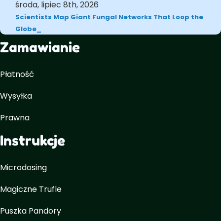
środa, lipiec 8th, 2026
Scientists Map Giant Fungal Networks That Loop the
Globe
Zamawianie
Płatność
Wysyłka
Prawna
Instrukcje
Microdosing
Magiczne Trufle
Puszka Pandory