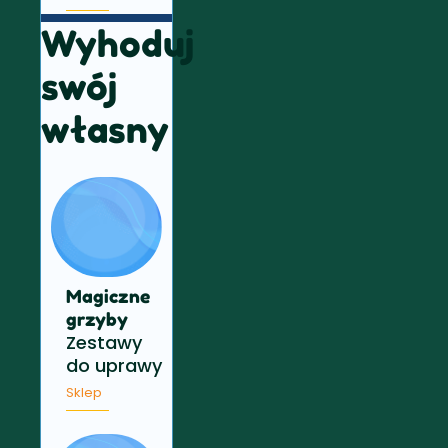
Wyhoduj
swój
własny
Magiczne
grzyby
Zestawy
do uprawy
Sklep