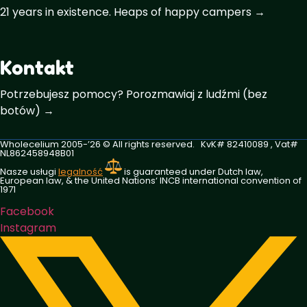
21 years in existence. Heaps of happy campers →
Kontakt
Potrzebujesz pomocy? Porozmawiaj z ludźmi (bez
botów) →
Wholecelium 2005-’26 ©️ All rights reserved. KvK# 82410089 , Vat#
NL862458948B01
Nasze usługi
legalność
is guaranteed under Dutch law,
European law, & the United Nations‘ INCB international convention of
1971
Facebook
Instagram