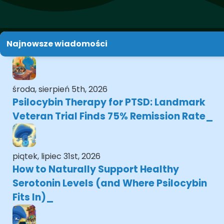
Najnowsze wiadomości
środa, sierpień 5th, 2026
Psilocybin Therapy for PTSD: Landmark
Veteran Trial Finds 75% Remission Rate
piątek, lipiec 31st, 2026
How to Naturally Support Healthy
Serotonin Levels (and Where Psilocybin
Fits In)