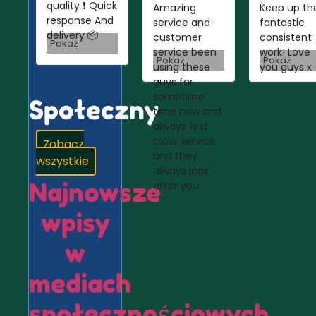
quality ❗️ Quick
Amazing
Keep up th
response And
service and
fantastic
delivery 📦
customer
consistent
Pokaż
service been
work! Love
Pokaż
Pokaż
using these
you guys x
guys for
sometime
Społeczny
time now and
always first
class service
Zobacz
and they
wszystkie
always look
Najnowsze
after you
wpisy
w
mediach
społecznościowych