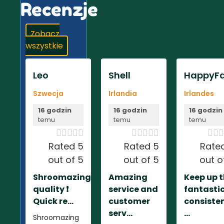
Recenzje
Zobacz
wszystkie
Leo
Shell
HappyFa
Szwecja
Irlandia
Irlandes
16 godzin
16 godzin
16 godzin
temu
temu
temu













Rated 5
Rated 5
Rate
out of 5
out of 5
out o
Shroomazing
Amazing
Keep up 
quality ❗️
service and
fantasti
Quick re...
customer
consiste
serv...
...
Shroomazing