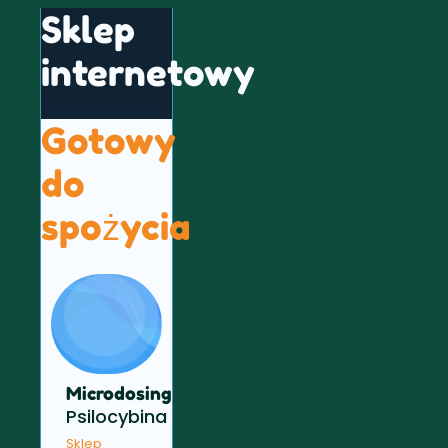
Sklep
internetowy
Gotowy
do
spożycia
Microdosing
Psilocybina
Sklep