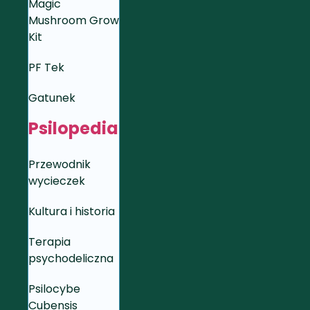
Magic
Mushroom Grow
Kit
PF Tek
Gatunek
Psilopedia
Przewodnik
wycieczek
Kultura i historia
Terapia
psychodeliczna
Psilocybe
Cubensis