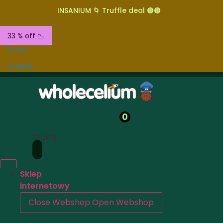
INSANIUM 🌀 Truffle deal 🟤🟤
33 % off 📉
O nas
Kontakt
0
Szukaj
Sklep
internetowy
Close Webshop
Open Webshop