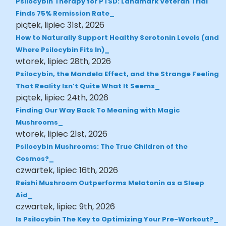
Psilocybin Therapy for PTSD: Landmark Veteran Trial
Finds 75% Remission Rate
piątek, lipiec 31st, 2026
How to Naturally Support Healthy Serotonin Levels (and
Where Psilocybin Fits In)
wtorek, lipiec 28th, 2026
Psilocybin, the Mandela Effect, and the Strange Feeling
That Reality Isn’t Quite What It Seems
piątek, lipiec 24th, 2026
Finding Our Way Back To Meaning with Magic
Mushrooms
wtorek, lipiec 21st, 2026
Psilocybin Mushrooms: The True Children of the
Cosmos?
czwartek, lipiec 16th, 2026
Reishi Mushroom Outperforms Melatonin as a Sleep
Aid
czwartek, lipiec 9th, 2026
Is Psilocybin The Key to Optimizing Your Pre-Workout?