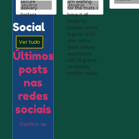
secure
am waiting
Mostrar
Mostrar
delivery.
for the fruits. I
Perfect
have it all
ready to
Social
harvest and it
is great and I
also had a
Ver tudo
great nature
Últimos
experience
with 15 grams
posts
of Atlantis
truffles today.
nas
redes
sociais
Confira-os