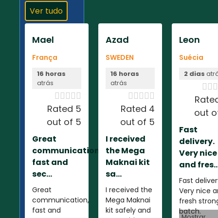
Ver tudo
Mael
Azad
Leon
França
SWEDEN
Suécia
16 horas
16 horas
2 dias
atr
atrás
atrás













Rate
Rated 5
Rated 4
out o
out of 5
out of 5
Fast
Great
I received
delivery.
communication,
the Mega
Very nice
fast and
Maknai kit
and fres..
sec...
sa...
Fast deliver
Great
I received the
Very nice 
communication,
Mega Maknai
fresh stron
fast and
kit safely and
batch.
Mostrar