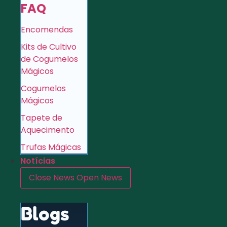
FAQ
Encomendas
Kits de Cultivo
de Cogumelos
Mágicos
Cogumelos
Mágicos
Tapete de
Aquecimento
Trufas Mágicas
Notícias
Close News
Open News
Blogs