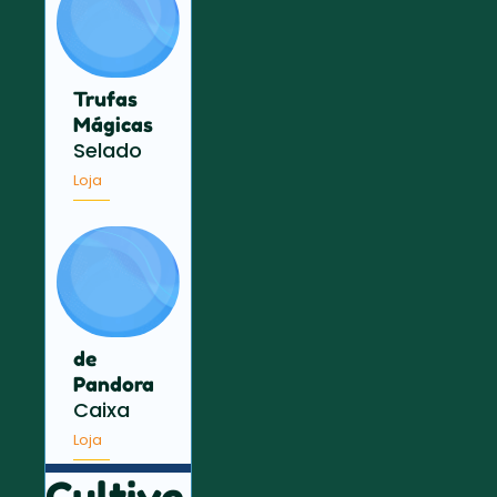
Trufas
Mágicas
Selado
Loja
de
Pandora
Caixa
Loja
Cultive