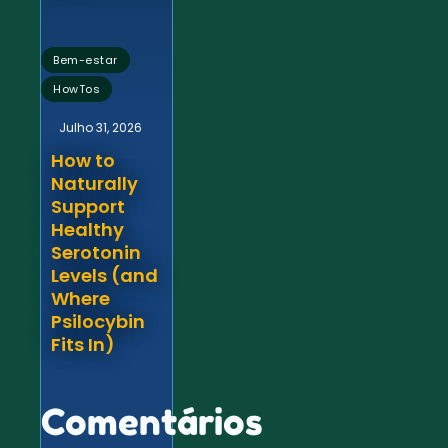
,
Bem-estar
HowTos
Julho 31, 2026
How to
Naturally
Support
Healthy
Serotonin
Levels (and
Where
Psilocybin
Fits In)
Comentários