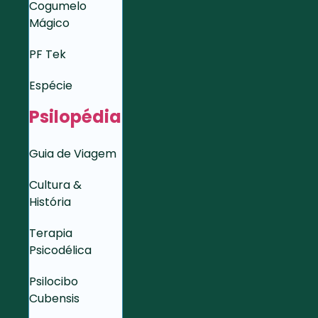
Cogumelo
Mágico
PF Tek
Espécie
Psilopédia
Guia de Viagem
Cultura &
História
Terapia
Psicodélica
Psilocibo
Cubensis