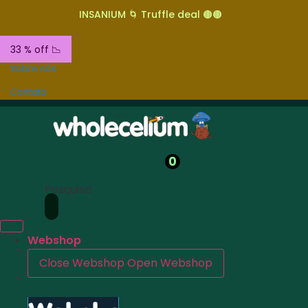
INSANIUM 🌀 Truffle deal 🟤🟤
33 % off 📉
Sobre nós
Contato
0
Pesquisa
Webshop
Close Webshop
Open Webshop