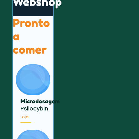
Webshop
Pronto
a
comer
Microdosagem
Psilocybin
Loja