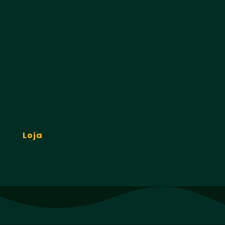
Ok, eu sei o suficiente,
leva-me até à fronteira
final!
Loja