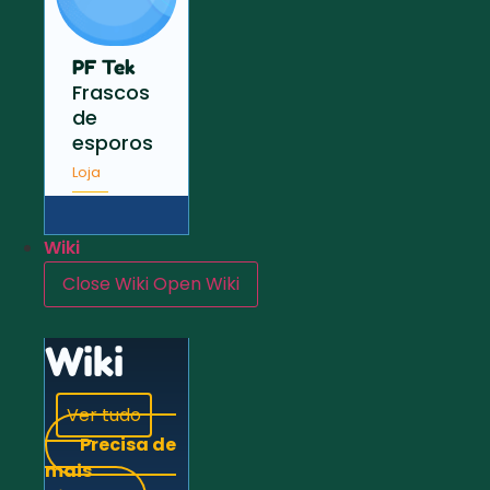
PF Tek
Frascos
de
esporos
Loja
Wiki
Close Wiki
Open Wiki
Wiki
Ver tudo
Precisa de
mais