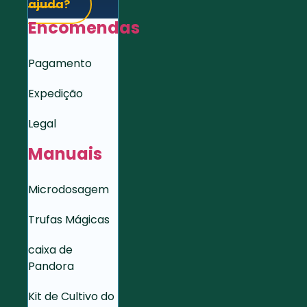
ajuda?
Encomendas
Pagamento
Expedição
Legal
Manuais
Microdosagem
Trufas Mágicas
caixa de
Pandora
Kit de Cultivo do