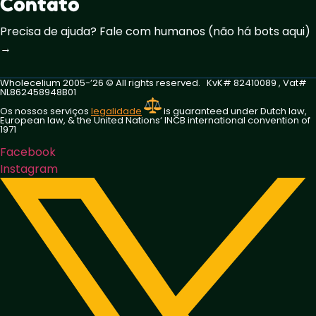
Contato
Precisa de ajuda? Fale com humanos (não há bots aqui)
→
Wholecelium 2005-’26 ©️ All rights reserved. KvK# 82410089 , Vat#
NL862458948B01
Os nossos serviços
legalidade
is guaranteed under Dutch law,
European law, & the United Nations‘ INCB international convention of
1971
Facebook
Instagram