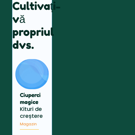
Cultivați-
vă
propriul
dvs.
Ciuperci
magice
Kituri de
creștere
Magazin