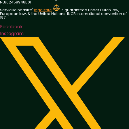
NL862458948B01
Serviciile noastre'
legalitate
is guaranteed under Dutch law,
European law, & the United Nations‘ INCB international convention of
1971
Facebook
Instagram