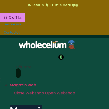
INSANIUM 🌀 Truffle deal 🟤🟤
33 % off 📉
Despre noi
Contactați
0
Căutare
Magazin web
Close Webshop
Open Webshop