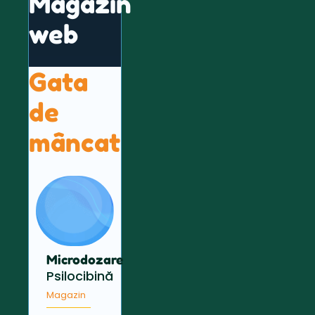
Magazin
web
Gata
de
mâncat
Microdozare
Psilocibină
Magazin