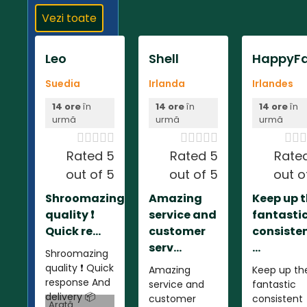
Vezi toate
Leo
Shell
HappyFa
Suedia
Irlanda
Irlandes
14 ore
în
14 ore
în
14 ore
în
urmă
urmă
urmă













Rated 5
Rated 5
Rate
out of 5
out of 5
out o
Shroomazing
Amazing
Keep up 
quality ❗️
service and
fantasti
Quick re...
customer
consiste
serv...
...
Shroomazing
quality ❗️ Quick
Amazing
Keep up th
response And
service and
fantastic
delivery 📦
customer
consistent
Arată