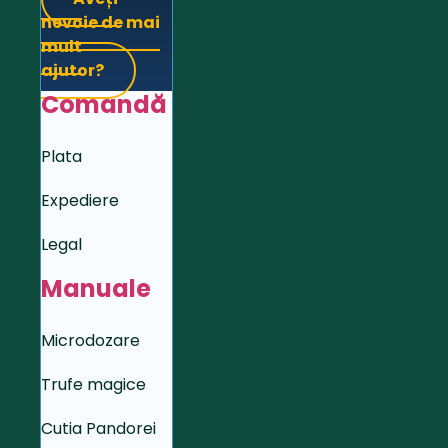
nevoie de mai
mult
ajutor?
Comandă
Plata
Expediere
Legal
Manuale
Microdozare
Trufe magice
Cutia Pandorei