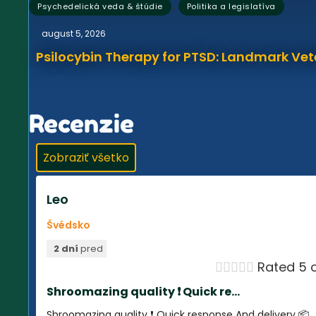
,
Psychedelická veda & štúdie
Politika a legislatíva
august 5, 2026
Psilocybin Therapy for PTSD: Landmark Vet
Recenzie
Zobraziť všetko
Leo
Švédsko
2 dní
pred





Rated 5 o
Shroomazing quality ❗️ Quick re...
Shroomazing quality ❗️ Quick response And delivery 📦