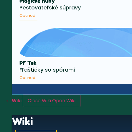
Magické huby
Pestovateľské súpravy
Obchod
PF Tek
Fľaštičky so spórami
Obchod
Wiki
Close Wiki
Open Wiki
Wiki