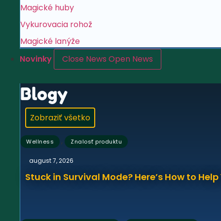
Magické huby
Vykurovacia rohož
Magické lanýže
Novinky
Close News
Open News
Blogy
Zobraziť všetko
,
Wellness
Znalosť produktu
august 7, 2026
Stuck in Survival Mode? Here’s How to Hel