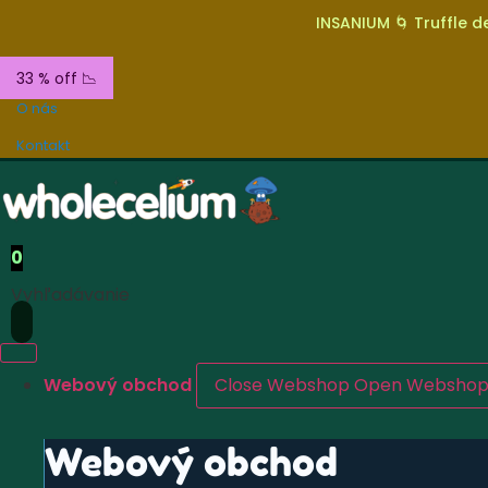
INSANIUM 🌀 Truffle de
33 % off 📉
O nás
Kontakt
0
Vyhľadávanie
Webový obchod
Close Webshop
Open Websho
Webový obchod