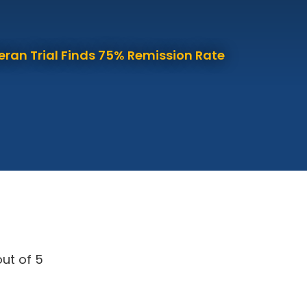
eran Trial Finds 75% Remission Rate
ut of 5