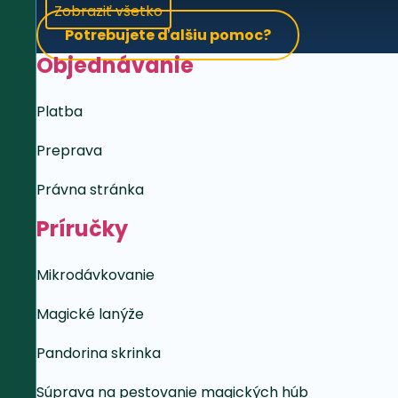
Zobraziť všetko
Potrebujete ďalšiu pomoc?
Objednávanie
Platba
Preprava
Právna stránka
Príručky
Mikrodávkovanie
Magické lanýže
Pandorina skrinka
Súprava na pestovanie magických húb