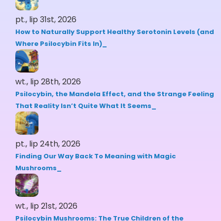
pt., lip 31st, 2026
How to Naturally Support Healthy Serotonin Levels (and
Where Psilocybin Fits In)
wt., lip 28th, 2026
Psilocybin, the Mandela Effect, and the Strange Feeling
That Reality Isn’t Quite What It Seems
pt., lip 24th, 2026
Finding Our Way Back To Meaning with Magic
Mushrooms
wt., lip 21st, 2026
Psilocybin Mushrooms: The True Children of the