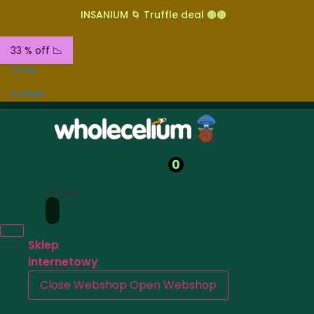
INSANIUM 🌀 Truffle deal 🟤🟤
33 % off 📉
O nas
Kontakt
0
Szukaj
Sklep
internetowy
Close Webshop
Open Webshop