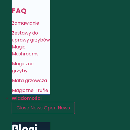
FAQ
Zamawianie
Zestawy do
uprawy grzybów
Magic
Mushrooms
Magiczne
grzyby
Mata grzewcza
Magiczne Trufle
Wiadomości
Close News
Open News
Blogi