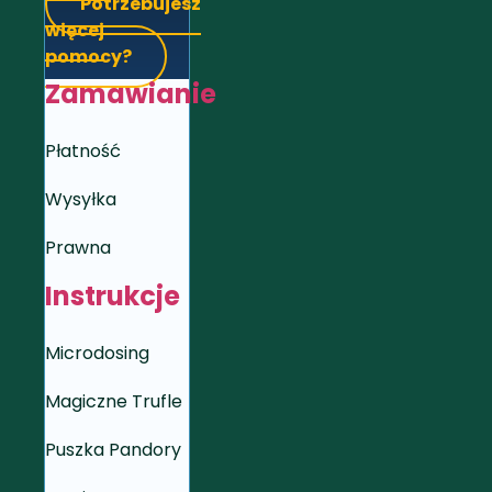
Potrzebujesz
więcej
pomocy?
Zamawianie
Płatność
Wysyłka
Prawna
Instrukcje
Microdosing
Magiczne Trufle
Puszka Pandory