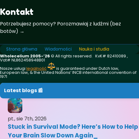
Kontakt
Potrzebujesz pomocy? Porozmawiaj z ludźmi (bez
botów) →
Strona główna
Wiadomości
Nauka i studia
Wholecelium 2005-’26
©️ All rights reserved. KvK# 82410089 ,
Vat# NL862458948B01
Nasze usługi
legalność
is guaranteed under Dutch law,
European law, & the United Nations‘ INCB international convention of
1971
Latest blogs 📰
pt., sie 7th, 2026
Stuck in Survival Mode? Here’s How to Help
Your Brain Slow Down Again