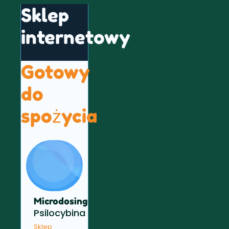
Sklep
internetowy
Gotowy
do
spożycia
Microdosing
Psilocybina
Sklep