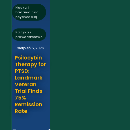
Nauka i
badania nad
psychodelią
,
Polityka i
prawodawstwo
sierpień 5, 2026
Psilocybin
Therapy for
PTSD:
Landmark
Veteran
Trial Finds
75%
Remission
Rate