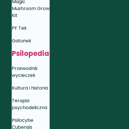
Magic
Mushroom Grow
Kit
PF Tek
Gatunek
Psilopedia
Przewodnik
wycieczek
Kultura i historia
Terapia
psychodeliczna
Psilocybe
Cubensis