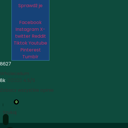
Sprawdź je
Facebook
Instagram
X-
twitter
Reddit
Tiktok
Youtube
Pinterest
Tumblr
8627
Wholecelium
8k





4.5/5
Zobacz wszystkie opinie
0
Szukaj