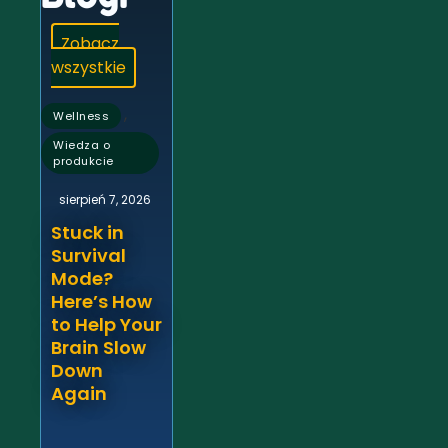
Zobacz
wszystkie
,
Wellness
Wiedza o
produkcie
sierpień 7, 2026
Stuck in
Survival
Mode?
Here’s How
to Help Your
Brain Slow
Down
Again