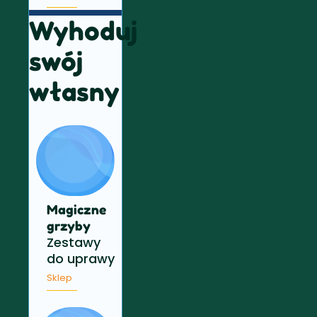
Wyhoduj
swój
własny
Magiczne
grzyby
Zestawy
do uprawy
Sklep