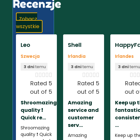
Recenzje
Zobacz
wszystkie
Leo
Shell
HappyFa
Szwecja
Irlandia
Irlandes
3 dni
temu
3 dni
temu
3 dni
tem













Rated 5
Rated 5
Rate
out of 5
out of 5
out o
Shroomazing
Amazing
Keep up 
quality ❗️
service and
fantasti
Quick re...
customer
consiste
serv...
...
Shroomazing
quality ❗️ Quick
Amazing
Keep up th