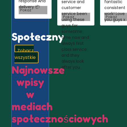
response And
service and
fantastic
delivery 📦
customer
consistent
Pokaż
service been
work! Love
Pokaż
Pokaż
using these
you guys x
guys for
sometime
Społeczny
time now and
always first
class service
Zobacz
and they
wszystkie
always look
Najnowsze
after you
wpisy
w
mediach
społecznościowych