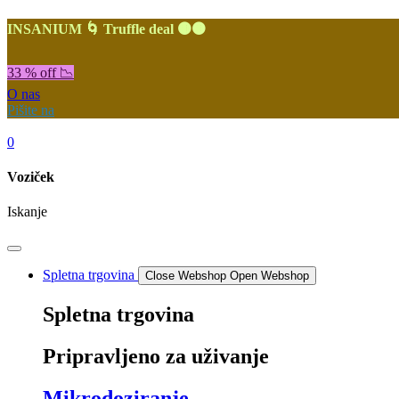
INSANIUM 🌀 Truffle deal 🟤🟤
33 % off 📉
O nas
Pišite na
0
Voziček
Iskanje
Spletna trgovina
Close Webshop
Open Webshop
Spletna trgovina
Pripravljeno za uživanje
Mikrodoziranje