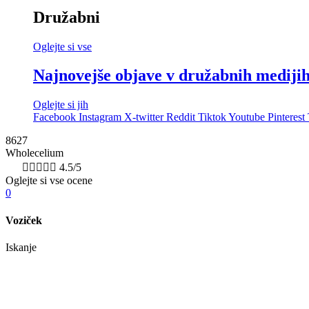
Družabni
Oglejte si vse
Najnovejše objave v družabnih mediji
Oglejte si jih
Facebook
Instagram
X-twitter
Reddit
Tiktok
Youtube
Pinterest
8627
Wholecelium
8k





4.5/5
Oglejte si vse ocene
0
Voziček
Iskanje