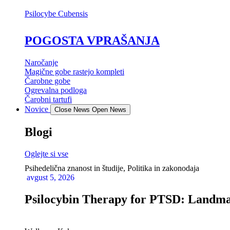
Psilocybe Cubensis
POGOSTA VPRAŠANJA
Naročanje
Magične gobe rastejo kompleti
Čarobne gobe
Ogrevalna podloga
Čarobni tartufi
Novice
Close News
Open News
Blogi
Oglejte si vse
Psihedelična znanost in študije
,
Politika in zakonodaja
avgust 5, 2026
Psilocybin Therapy for PTSD: Landma