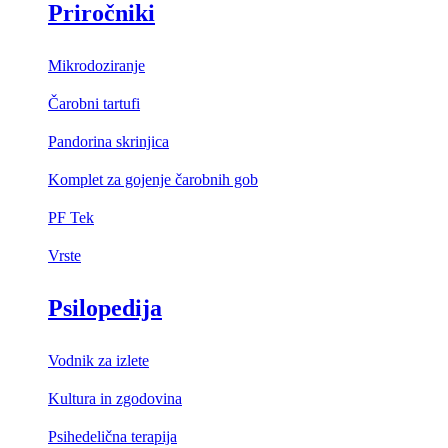
Priročniki
Mikrodoziranje
Čarobni tartufi
Pandorina skrinjica
Komplet za gojenje čarobnih gob
PF Tek
Vrste
Psilopedija
Vodnik za izlete
Kultura in zgodovina
Psihedelična terapija