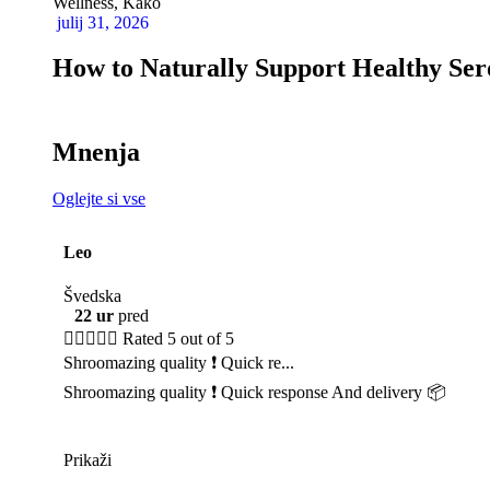
Wellness
,
Kako
julij 31, 2026
How to Naturally Support Healthy Sero
Mnenja
Oglejte si vse
Leo
Švedska
22 ur
pred





Rated 5 out of 5
Shroomazing quality ❗️ Quick re...
Shroomazing quality ❗️ Quick response And delivery 📦
Prikaži