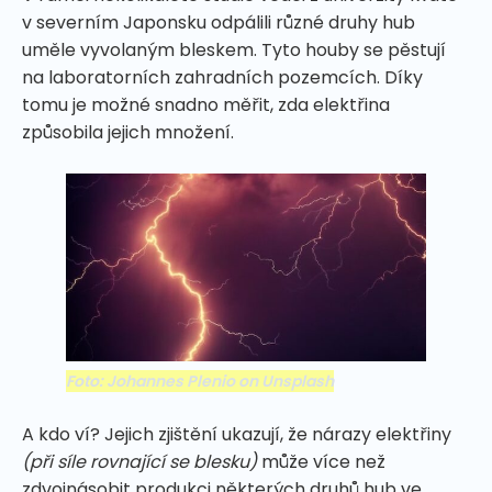
v severním Japonsku odpálili různé druhy hub
uměle vyvolaným bleskem. Tyto houby se pěstují
na laboratorních zahradních pozemcích. Díky
tomu je možné snadno měřit, zda elektřina
způsobila jejich množení.
Foto: Johannes Plenio on Unsplash
A kdo ví? Jejich zjištění ukazují, že nárazy elektřiny
(při síle rovnající se blesku)
může více než
zdvojnásobit produkci některých druhů hub ve