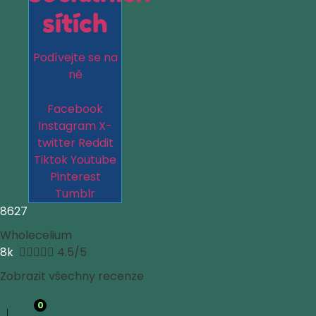
sítích
Podívejte se na
ně
Facebook
Instagram
X-
twitter
Reddit
Tiktok
Youtube
Pinterest
Tumblr
8627
Wholecelium
8k





4.5/5
Zobrazit všechny recenze
0