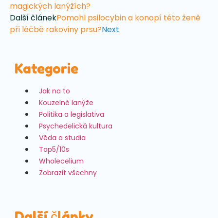
magických lanýžích?
Další článek
Pomohl psilocybin a konopí této ženě
při léčbě rakoviny prsu?
Next
Kategorie
Jak na to
Kouzelné lanýže
Politika a legislativa
Psychedelická kultura
Věda a studia
Top5/10s
Wholecelium
Zobrazit všechny
Další články