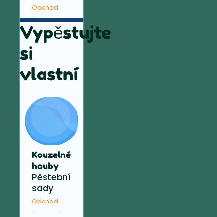
Obchod
Vypěstujte
si
vlastní
Kouzelné
houby
Pěstební
sady
Obchod