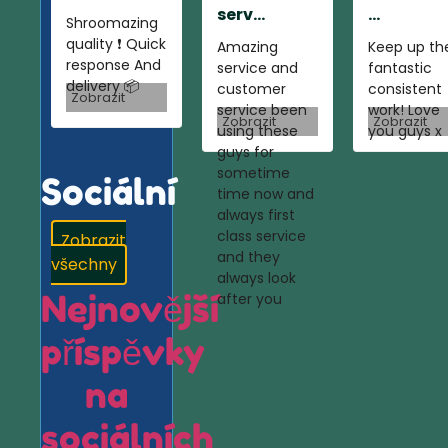
serv...
...
Shroomazing
quality ❗️ Quick
Amazing
Keep up th
response And
service and
fantastic
delivery 📦
customer
consistent
Zobrazit
service been
work! Love
Zobrazit
Zobrazit
using these
you guys x
guys for
sometime
Sociální
time now and
always first
class service
Zobrazit
and they
všechny
always look
Nejnovější
after you
příspěvky
na
sociálních