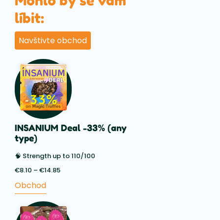
Mohlo by se vám
líbit:
Navštivte obchod
INSANIUM Deal -33% (any
type)
🧠 Strength up to 110/100
€
8.10
–
€
14.85
Price
range:
Obchod
€8.10
through
€14.85