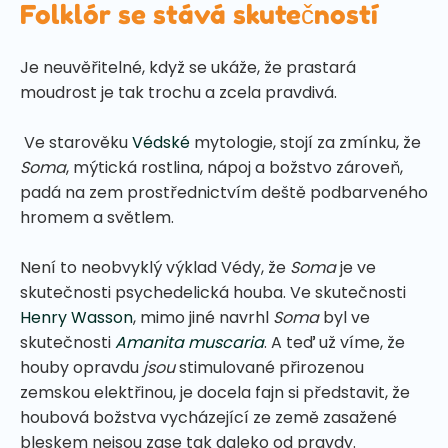
Folklór se stává skutečností
Je neuvěřitelné, když se ukáže, že prastará
moudrost je tak trochu a zcela pravdivá.
Ve starověku
Védské
mytologie, stojí za zmínku, že
Soma
, mýtická rostlina, nápoj a božstvo zároveň,
padá na zem prostřednictvím deště podbarveného
hromem a světlem.
Není to neobvyklý výklad Védy, že
Soma
je ve
skutečnosti psychedelická houba. Ve skutečnosti
Henry Wasson
, mimo jiné navrhl
Soma
byl ve
skutečnosti
Amanita muscaria
. A teď už víme, že
houby opravdu
jsou
stimulované přirozenou
zemskou elektřinou, je docela fajn si představit, že
houbová božstva vycházející ze země zasažené
bleskem nejsou zase tak daleko od pravdy.