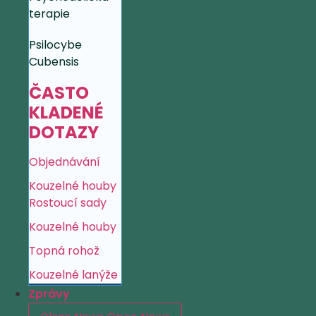
terapie
Psilocybe
Cubensis
ČASTO
KLADENÉ
DOTAZY
Objednávání
Kouzelné houby
Rostoucí sady
Kouzelné houby
Topná rohož
Kouzelné lanýže
Zprávy