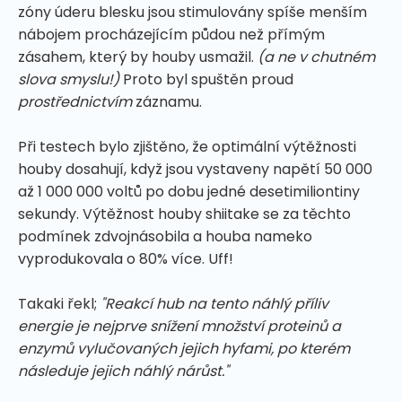
zóny úderu blesku jsou stimulovány spíše menším
nábojem procházejícím půdou než přímým
zásahem, který by houby usmažil.
(a ne v chutném
slova smyslu!)
Proto byl spuštěn proud
prostřednictvím
záznamu.
Při testech bylo zjištěno, že optimální výtěžnosti
houby dosahují, když jsou vystaveny napětí 50 000
až 1 000 000 voltů po dobu jedné desetimiliontiny
sekundy. Výtěžnost houby shiitake se za těchto
podmínek zdvojnásobila a houba nameko
vyprodukovala o 80% více. Uff!
Takaki řekl;
"Reakcí hub na tento náhlý příliv
energie je nejprve snížení množství proteinů a
enzymů vylučovaných jejich hyfami, po kterém
následuje jejich náhlý nárůst."