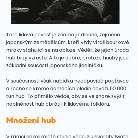
Tato lidová pověst je známá již dlouho, zejména
japonským zemědělcům, kteří vždy vítali bouřkové
mraky stahující se na obloze. Věděli, že jejich úroda
hub brzy vzroste. A to je dobře, protože houby jsou
základní součástí japonského jídelníčku.
V současnosti však nabídka neodpovídá poptávce
a ročně se kromě domácích plodin dováží 50 000
tun hub. To přimělo vědce, aby se ve snaze zvýšit
naplněnost hub obrátili k lidovému folklóru.
Množení hub
V rámci několikaleté studie vědci z univerzity Iwate