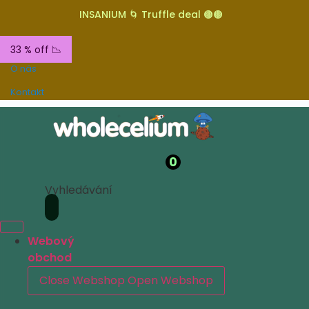
INSANIUM 🌀 Truffle deal 🟤🟤
33 % off 📉
O nás
Kontakt
0
Vyhledávání
Webový
obchod
Close Webshop
Open Webshop