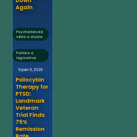
Down
Again
Psychedelická
věda a studia
,
Politika a
legislativa
Srpen 5, 2026
Psilocybin
Therapy for
PTSD:
Landmark
Veteran
Trial Finds
75%
Remission
Rate