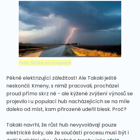
Foto: NOAA on Unsplash
Pěkně elektrizující záležitost! Ale Takaki ještě
neskončil. Kmeny, s nimiž pracovali, procházel
proud přímo skrz ně - ale kýžené zvýšení výnosů se
projevilo i u populací hub nacházejících se na míle
daleko od míst, kam přirozeně udeřil blesk. Proč?
Takaki navrhl, že růst hub nevyvolávají pouze
elektrické šoky, ale že součástí procesu musí být i