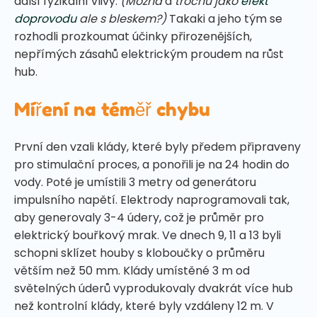
další fyzikální vlivy.
(Možná
a
trochu jako
efekt
doprovodu
ale s bleskem?)
Takaki a jeho tým se
rozhodli prozkoumat účinky přirozenějších,
nepřímých zásahů elektrickým proudem na růst
hub.
Míření na téměř chybu
První den vzali klády, které byly předem připraveny
pro stimulační proces, a ponořili je na 24 hodin do
vody. Poté je umístili 3 metry od generátoru
impulsního napětí. Elektrody naprogramovali tak,
aby generovaly 3-4 údery, což je průměr pro
elektrický bouřkový mrak. Ve dnech 9, 11 a 13 byli
schopni sklízet houby s kloboučky o průměru
větším než 50 mm. Klády umístěné 3 m od
světelných úderů vyprodukovaly dvakrát více hub
než kontrolní klády, které byly vzdáleny 12 m. V