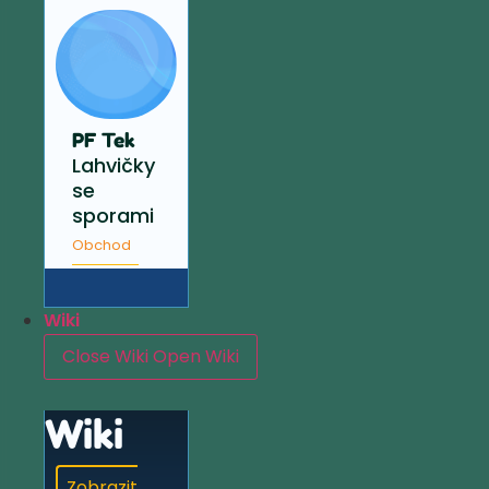
PF Tek
Lahvičky
se
sporami
Obchod
Wiki
Close Wiki
Open Wiki
Wiki
Zobrazit