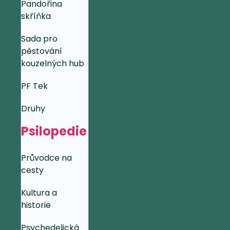
Pandořina
skříňka
Sada pro
pěstování
kouzelných hub
PF Tek
Druhy
Psilopedie
Průvodce na
cesty
Kultura a
historie
Psychedelická