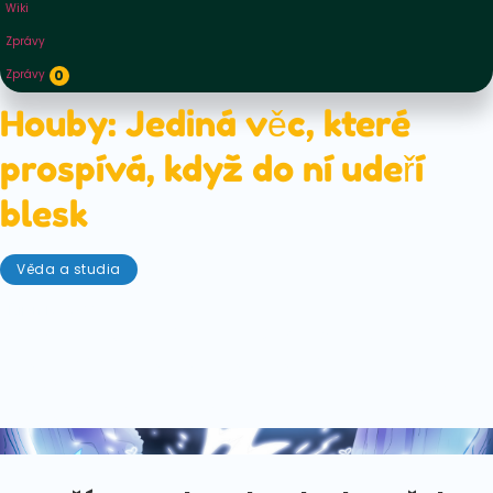
Wiki
Zprávy
Zprávy
0
Houby: Jediná věc, které
prospívá, když do ní udeří
blesk
Věda a studia
Říjen 17, 2022
Strašidelné období je tady. Déšť bičuje, vítr kvílí,
jako by se snažil odfouknout poslední zbytky léta.
Pak se ozvou hromy a blesky (velmi, velmi mě děsí!),
které otřásají samotným nebem.