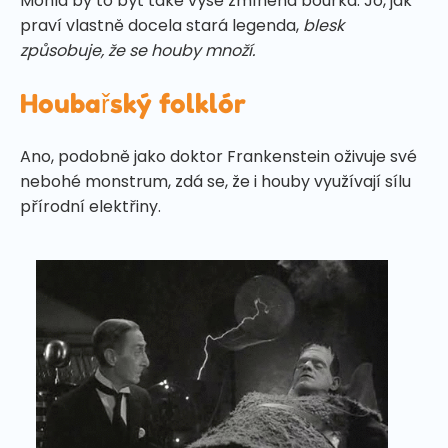
Mohla by to být také výše zmíněná bouřka. Jo, jak
praví vlastně docela stará legenda,
blesk
způsobuje, že se houby množí.
Houbařský folklór
Ano, podobně jako doktor Frankenstein oživuje své
nebohé monstrum, zdá se, že i houby využívají sílu
přírodní elektřiny.