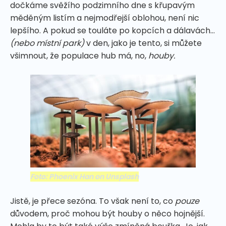
dočkáme svěžího podzimního dne s křupavým
měděným listím a nejmodřejší oblohou, není nic
lepšího. A pokud se touláte po kopcích a dálavách...
(nebo místní park)
v den, jako je tento, si můžete
všimnout, že populace hub má, no,
houby.
Foto: Phoenix Han on Unsplash
Jistě, je přece sezóna. To však není to, co
pouze
důvodem, proč mohou být houby o něco hojnější.