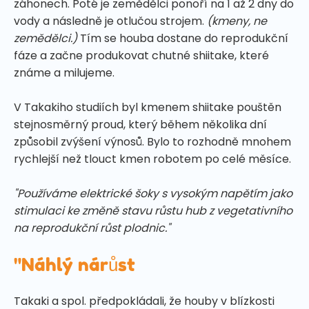
záhonech. Poté je zemědělci ponoří na 1 až 2 dny do
vody a následně je otlučou strojem.
(kmeny, ne
zemědělci.)
Tím se houba dostane do reprodukční
fáze a začne produkovat chutné shiitake, které
známe a milujeme.
V Takakiho studiích byl kmenem shiitake pouštěn
stejnosměrný proud, který během několika dní
způsobil zvýšení výnosů. Bylo to rozhodně mnohem
rychlejší než tlouct kmen robotem po celé měsíce.
"Používáme elektrické šoky s vysokým napětím jako
stimulaci ke změně stavu růstu hub z vegetativního
na reprodukční růst plodnic."
"Náhlý nárůst
Takaki a spol. předpokládali, že houby v blízkosti