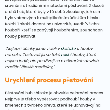
srovnání s tradičními metodami pěstování. Z deseti
druhů hub, které byly v té době zkoušeny, jich osm
bylo vnímavých k multiplikačním účinkům blesku.
Koichi Takaki, docent na univerzitě, uvedl: "Všichni
houbaři, kteří se zabývají houbařením, jsou schopni
houby pěstovat;
"Nejlepší účinky jsme viděli v
shiitake
a houby
nameko
.
Testovali jsme také
reishi
houby, které
nejsou jedlé, ale používají se v některých druzích
tradiční čínské medicíny,".
Urychlení procesu pěstování
Pěstování hub shiitake je obvykle celoroční proces.
Nejprve je třeba vypěstovat podhoubí houby v
kmenech z tvrdého dřeva, které se uchovávají na