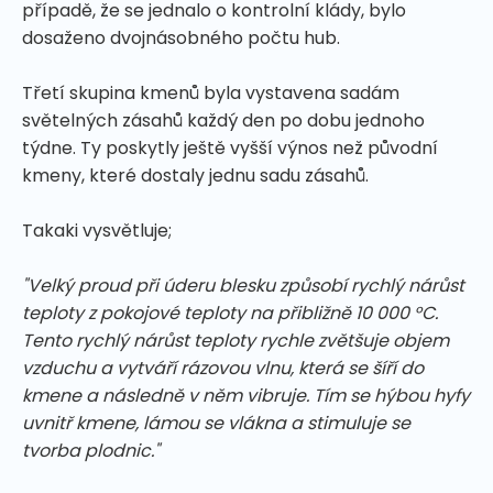
případě, že se jednalo o kontrolní klády, bylo
dosaženo dvojnásobného počtu hub.
Třetí skupina kmenů byla vystavena sadám
světelných zásahů každý den po dobu jednoho
týdne. Ty poskytly ještě vyšší výnos než původní
kmeny, které dostaly jednu sadu zásahů.
Takaki vysvětluje;
"Velký proud při úderu blesku způsobí rychlý nárůst
teploty z pokojové teploty na přibližně 10 000 °C.
Tento rychlý nárůst teploty rychle zvětšuje objem
vzduchu a vytváří rázovou vlnu, která se šíří do
kmene a následně v něm vibruje. Tím se hýbou hyfy
uvnitř kmene, lámou se vlákna a stimuluje se
tvorba plodnic."