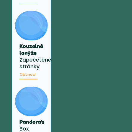
Kouzelné
lanýže
Zapečetěné
stránky
Obchod
Pandora's
Box