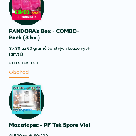
PANDORA's Box - COMBO-
Pack (3 bx.)
3 x 30 až 60 gramů čerstvých kouzelných
lanýžů!
€
88.50
Původní
€
59.50
Aktuální
cena
cena
Obchod
byla:
je:
€88.50.
€59.50.
Mazatapec - PF Tek Spore Vial
🌾 500 gr. 🧠 90/100