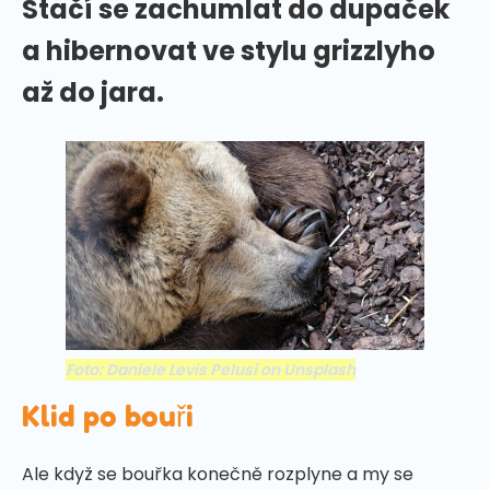
Stačí se zachumlat do dupaček
a hibernovat ve stylu grizzlyho
až do jara.
Foto: Daniele Levis Pelusi on Unsplash
Klid po bouři
Ale když se bouřka konečně rozplyne a my se