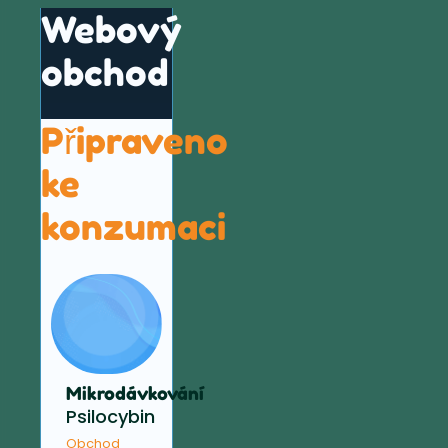
Webový
obchod
Připraveno
ke
konzumaci
Mikrodávkování
Psilocybin
Obchod