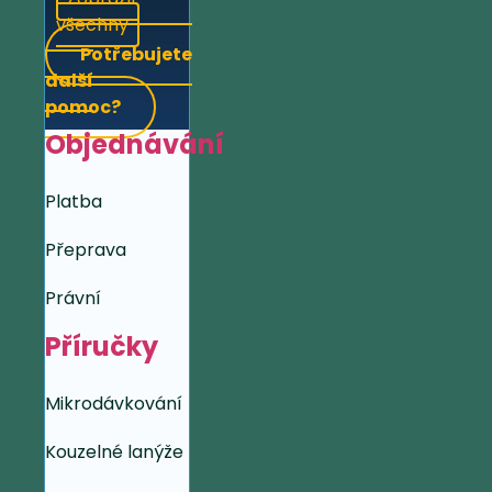
všechny
Potřebujete
další
pomoc?
Objednávání
Platba
Přeprava
Právní
Příručky
Mikrodávkování
Kouzelné lanýže