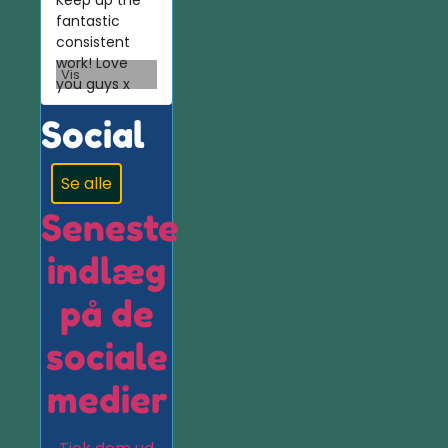
Keep up the
fantastic
consistent
work! Love
Vis
you guys x
Social
Se alle
Seneste
indlæg
på de
sociale
medier