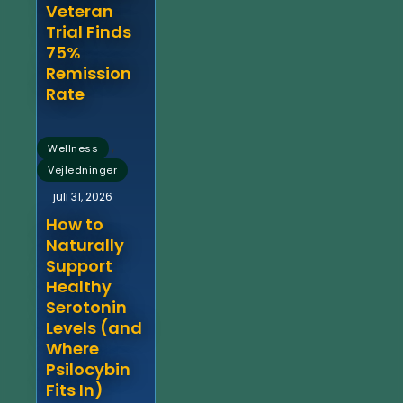
Veteran
Trial Finds
75%
Remission
Rate
,
Wellness
Vejledninger
juli 31, 2026
How to
Naturally
Support
Healthy
Serotonin
Levels (and
Where
Psilocybin
Fits In)