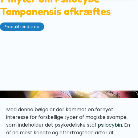
Tampanensis afkræftes
Produktkendskab
31. januar 2023
I mange år har psykedeliske stoffer, såsom magiske
svampe, været udskældt som farlige og ulovlige
stoffer. Den psykedeliske renæssance har imidlertid
gjort op med denne forældede opfattelse. Et
voksende antal videnskabelige undersøgelser og
erfaringer fra det virkelige liv viser, at disse stoffer
kan være både livsbekræftende og livreddende.
Med denne bølge er der kommet en fornyet
interesse for forskellige typer af magiske svampe,
som indeholder det psykedeliske stof
psilocybin
. En
af de mest kendte og eftertragtede arter af