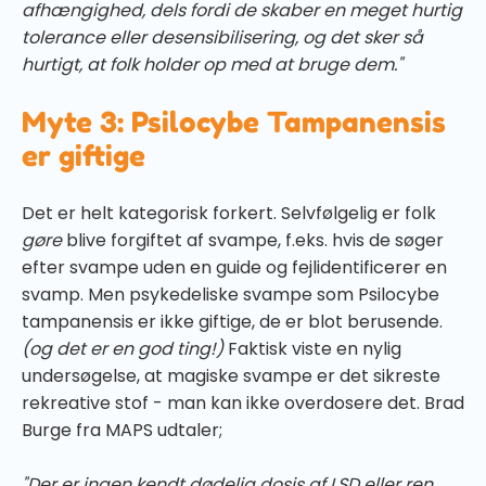
afhængighed, dels fordi de skaber en meget hurtig
tolerance eller desensibilisering, og det sker så
hurtigt, at folk holder op med at bruge dem."
Myte 3: Psilocybe Tampanensis
er giftige
Det er helt kategorisk forkert. Selvfølgelig er folk
gøre
blive forgiftet af svampe, f.eks. hvis de søger
efter svampe uden en guide og fejlidentificerer en
svamp. Men psykedeliske svampe som Psilocybe
tampanensis er ikke giftige, de er blot berusende.
(og det er en god ting!)
Faktisk viste en nylig
undersøgelse, at magiske svampe er det sikreste
rekreative stof - man kan ikke overdosere det. Brad
Burge fra MAPS udtaler;
"Der er ingen kendt dødelig dosis af LSD eller ren