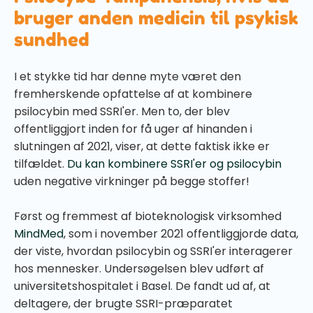
bruger anden medicin til psykisk
sundhed
I et stykke tid har denne myte været den
fremherskende opfattelse af at kombinere
psilocybin med SSRI'er. Men to, der blev
offentliggjort inden for få uger af hinanden i
slutningen af 2021, viser, at dette faktisk ikke er
tilfældet.
Du kan kombinere SSRI'er og psilocybin
uden negative virkninger på begge stoffer!
Først og fremmest af bioteknologisk virksomhed
MindMed
, som i november 2021 offentliggjorde data,
der viste, hvordan psilocybin og SSRI'er interagerer
hos mennesker. Undersøgelsen blev udført af
universitetshospitalet i Basel. De fandt ud af, at
deltagere, der brugte SSRI-præparatet