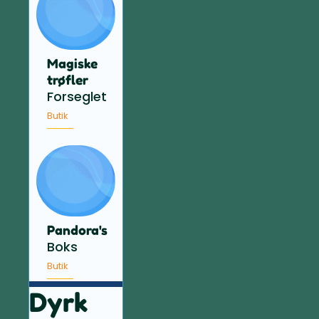
Magiske
trøfler
Forseglet
Butik
Pandora's
Boks
Butik
Dyrk