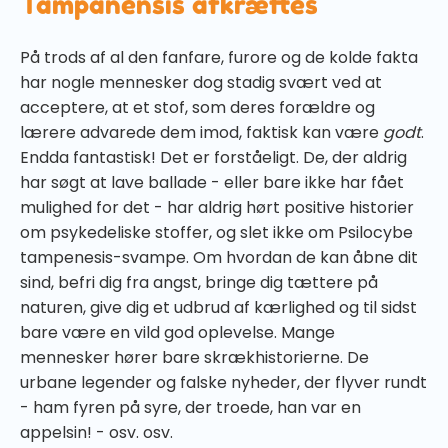
Tampanensis afkræftes
På trods af al den fanfare, furore og de kolde fakta
har nogle mennesker dog stadig svært ved at
acceptere, at et stof, som deres forældre og
lærere advarede dem imod, faktisk kan være
godt
.
Endda fantastisk! Det er forståeligt. De, der aldrig
har søgt at lave ballade - eller bare ikke har fået
mulighed for det - har aldrig hørt positive historier
om psykedeliske stoffer, og slet ikke om Psilocybe
tampenesis-svampe. Om hvordan de kan åbne dit
sind, befri dig fra angst, bringe dig tættere på
naturen, give dig et udbrud af kærlighed og til sidst
bare være en vild god oplevelse. Mange
mennesker hører bare skrækhistorierne. De
urbane legender og falske nyheder, der flyver rundt
- ham fyren på syre, der troede, han var en
appelsin! - osv. osv.