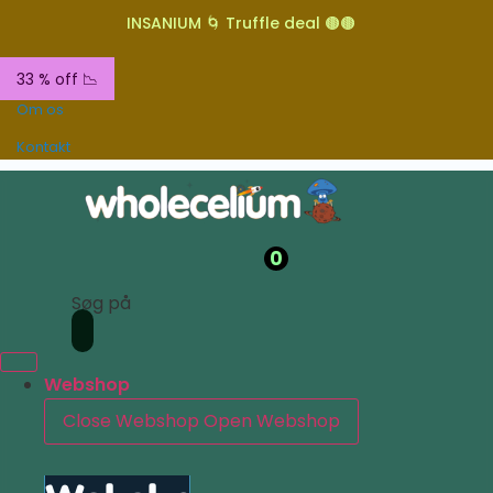
INSANIUM 🌀 Truffle deal 🟤🟤
33 % off 📉
Om os
Kontakt
0
Søg på
Webshop
Close Webshop
Open Webshop