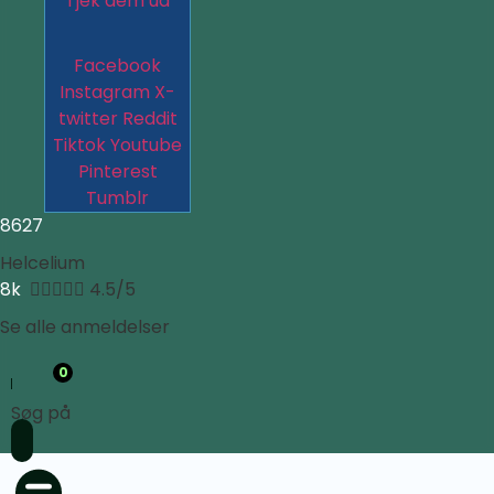
Tjek dem ud
Facebook
Instagram
X-
twitter
Reddit
Tiktok
Youtube
Pinterest
Tumblr
8627
Helcelium
8k





4.5/5
Se alle anmeldelser
0
Søg på