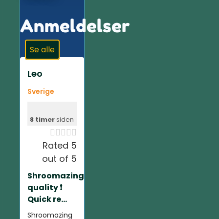
Anmeldelser
Se alle
Leo
Sverige
8 timer
siden





Rated 5
out of 5
Shroomazing
quality ❗️
Quick re...
Shroomazing