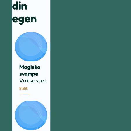
din
egen
Magiske
svampe
Voksesæt
Butik