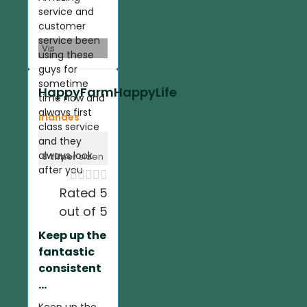
service and
customer
service been
Vis
using these
guys for
sometime
HappyFarmHappyLife
time now and
always first
Irlandes
class service
and they
always look
8 timer
siden
after you





Rated 5
out of 5
Keep up the
fantastic
consistent
...