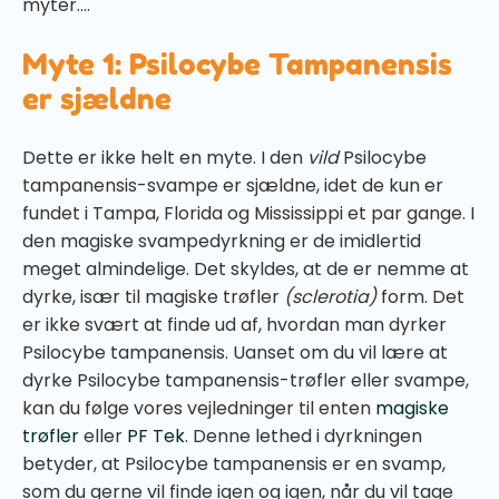
myter....
Myte 1: Psilocybe Tampanensis
er sjældne
Dette er ikke helt en myte. I den
vild
Psilocybe
tampanensis-svampe er sjældne, idet de kun er
fundet i Tampa, Florida og Mississippi et par gange. I
den magiske svampedyrkning er de imidlertid
meget almindelige. Det skyldes, at de er nemme at
dyrke, især til magiske trøfler
(sclerotia)
form. Det
er ikke svært at finde ud af, hvordan man dyrker
Psilocybe tampanensis. Uanset om du vil lære at
dyrke Psilocybe tampanensis-trøfler eller svampe,
kan du følge vores vejledninger til enten
magiske
trøfler
eller
PF Tek
. Denne lethed i dyrkningen
betyder, at Psilocybe tampanensis er en svamp,
som du gerne vil finde igen og igen, når du vil tage