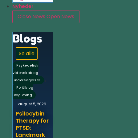
Nyheder
Close News
Open News
Blogs
Se alle
Psykedelisk
videnskab og
,
undersøgelser
Politik og
lovgivning
august 5, 2026
Psilocybin
Therapy for
PTSD:
Landmark