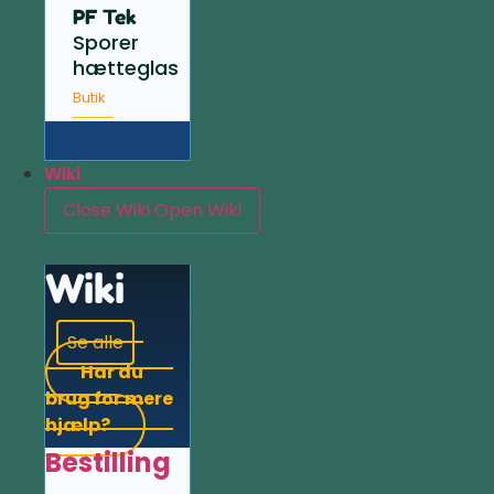
PF Tek
Sporer
hætteglas
Butik
Wiki
Close Wiki
Open Wiki
Wiki
Se alle
Har du
brug for mere
hjælp?
Bestilling