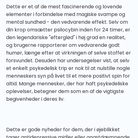
Dette er et af de mest fascinerende og lovende
elementer i forbindelse med magiske svampe og
mental sundhed - den vedvarende effekt. Selv om
din krop omsætter psilocybin inden for 24 timer, er
den legendariske "efterglød" i høj grad en realitet,
og brugerne rapporterer om vedvarende godt
humør, længe efter at virkningen af selve stoffet er
forsvundet. Desuden har undersøgelser vist, at selv
et enkelt psykedelisk trip er nok til at nulstille nogle
menneskers syn på livet til et mere positivt spin for
altid. Mange mennesker, der har haft psykedeliske
oplevelser, betegner dem som en af de vigtigste
begivenheder i deres liv.
Dette er gode nyheder for dem, der i øjeblikket
tager antidepressive midler eller angstdæmpende