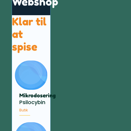
Webshop
Klar til
at
spise
Mikrodosering
Psilocybin
Butik