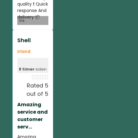
quality ❗️ Quick
response And
delivery 📦
Vis
Shell
Irland
8 timer
siden





Rated 5
out of 5
Amazing
service and
customer
serv...
Amazing