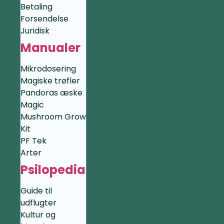
Betaling
Forsendelse
Juridisk
Manualer
Mikrodosering
Magiske trøfler
Pandoras æske
Magic
Mushroom Grow
Kit
PF Tek
Arter
Psilopedia
Guide til
udflugter
Kultur og