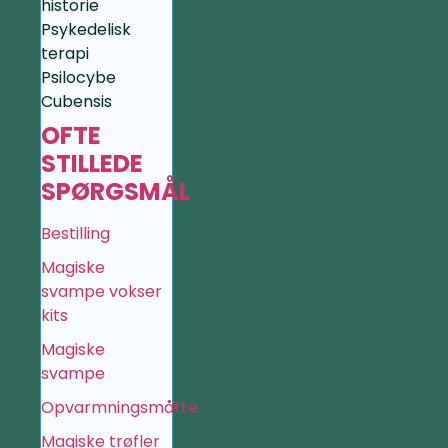
historie
Psykedelisk
terapi
Psilocybe
Cubensis
OFTE
STILLEDE
SPØRGSMÅL
Bestilling
Magiske
svampe vokser
kits
Magiske
svampe
Opvarmningsmåtte
Magiske trøfler