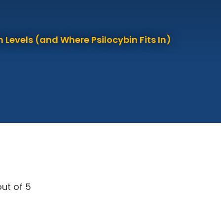
 Levels (and Where Psilocybin Fits In)
ut of 5