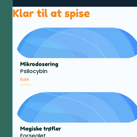
Klar til at spise
Mikrodosering
Psilocybin
Butik
Magiske trøfler
Forseglet