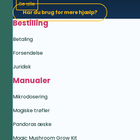
Se alle
Har du brug for mere hjælp?
Bestilling
Betaling
Forsendelse
Juridisk
Manualer
Mikrodosering
Magiske trøfler
Pandoras æske
Magic Mushroom Grow Kit