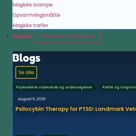
Magiske svampe
Opvarmningsmåtte
Magiske trøfler
Nyheder
Close News
Open News
Blogs
Se alle
,
Psykedelisk videnskab og undersøgelser
Politik og lovgivni
august 5, 2026
Psilocybin Therapy for PTSD: Landmark Vet