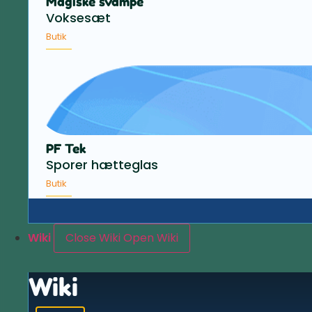
Magiske svampe
Voksesæt
Butik
PF Tek
Sporer hætteglas
Butik
Wiki
Close Wiki
Open Wiki
Wiki