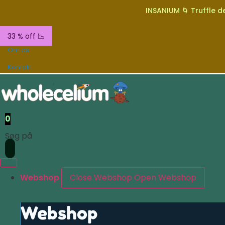
INSANIUM 🌀 Truffle de
33 % off 📉
Om os
Kontakt
0
Søg på
Webshop
Close Webshop
Open Webshop
Webshop