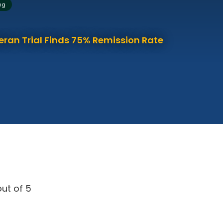
ng
eran Trial Finds 75% Remission Rate
ut of 5