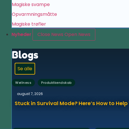
Magiske svampe
Opvarmningsmåtte
Magiske trøfler
Nyheder
Close News
Open News
Blogs
Se alle
,
Wellness
Produktkendskab
august 7, 2026
Stuck in Survival Mode? Here’s How to Hel