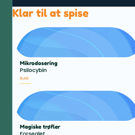
Klar til at spise
Mikrodosering
Psilocybin
Butik
Magiske trøfler
Forseglet