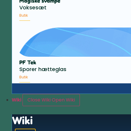
Magiske svampe
Voksesæt
Butik
PF Tek
Sporer hætteglas
Butik
Wiki
Close Wiki
Open Wiki
Wiki