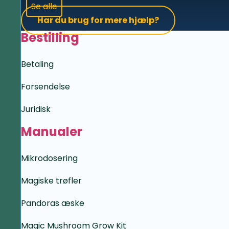
Se alle
Har du brug for mere hjælp?
Bestilling
Betaling
Forsendelse
Juridisk
Manualer
Mikrodosering
Magiske trøfler
Pandoras æske
Magic Mushroom Grow Kit