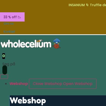
INSANIUM 🌀 Truffle de
33 % off 📉
Om os
Kontakt
0
Søg på
Webshop
Close Webshop
Open Webshop
Webshop