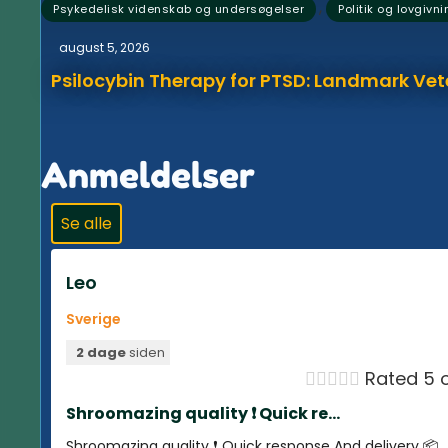
,
Psykedelisk videnskab og undersøgelser
Politik og lovgivni
august 5, 2026
Psilocybin Therapy for PTSD: Landmark Vet
Anmeldelser
Se alle
Leo
Sverige
2 dage
siden





Rated 5 o
Shroomazing quality ❗️ Quick re...
Shroomazing quality ❗️ Quick response And delivery 📦