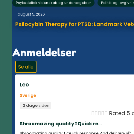
,
Psykedelisk videnskab og undersøgelser
Politik og lovgivni
august 5, 2026
Psilocybin Therapy for PTSD: Landmark Vet
Anmeldelser
Se alle
Leo
Sverige
2 dage
siden





Rated 5 o
Shroomazing quality ❗️ Quick re...
Shroomazing quality ❗️ Quick response And delivery 📦