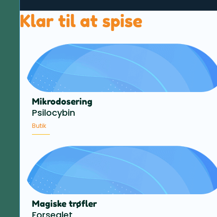
Klar til at spise
Mikrodosering
Psilocybin
Butik
Magiske trøfler
Forseglet