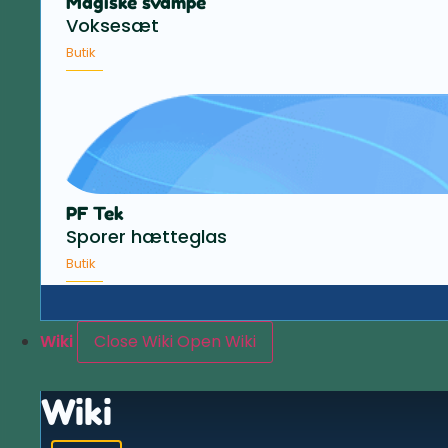
Magiske svampe
Voksesæt
Butik
PF Tek
Sporer hætteglas
Butik
Wiki
Close Wiki
Open Wiki
Wiki