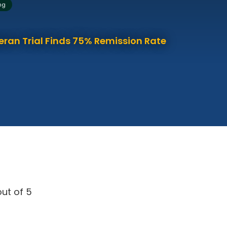
ng
eran Trial Finds 75% Remission Rate
ut of 5