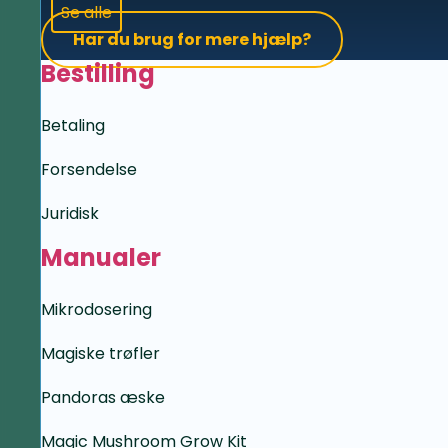
Se alle
Har du brug for mere hjælp?
Bestilling
Betaling
Forsendelse
Juridisk
Manualer
Mikrodosering
Magiske trøfler
Pandoras æske
Magic Mushroom Grow Kit