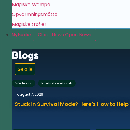
Magiske svampe
Opvarmningsmåtte
Magiske trøfler
Nyheder
Close News
Open News
Blogs
Se alle
,
Wellness
Produktkendskab
august 7, 2026
Stuck in Survival Mode? Here’s How to Hel