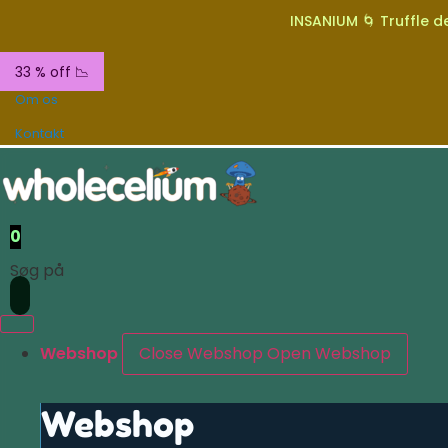
INSANIUM 🌀 Truffle de
33 % off 📉
Om os
Kontakt
0
Søg på
Webshop
Close Webshop
Open Webshop
Webshop