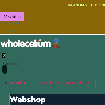
INSANIUM 🌀 Truffle de
33 % off 📉
Sobre nós
Contato
0
Pesquisa
Webshop
Close Webshop
Open Webshop
Webshop