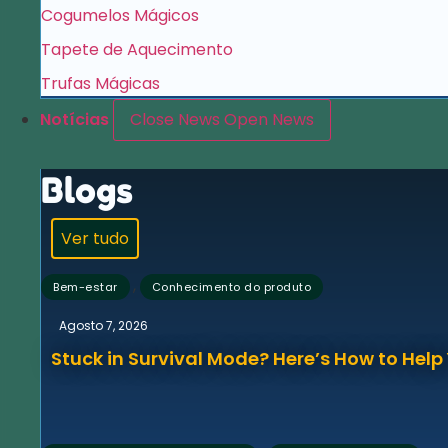
Cogumelos Mágicos
Tapete de Aquecimento
Trufas Mágicas
Notícias
Close News
Open News
Blogs
Ver tudo
,
Bem-estar
Conhecimento do produto
Agosto 7, 2026
Stuck in Survival Mode? Here’s How to Hel