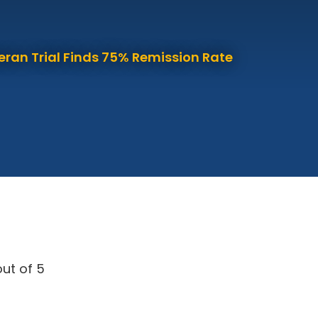
eran Trial Finds 75% Remission Rate
ut of 5