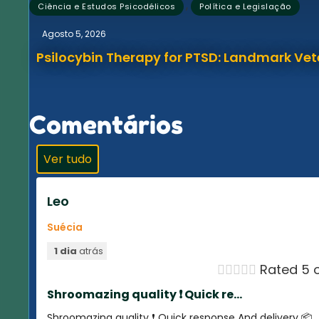
,
Ciência e Estudos Psicodélicos
Política e Legislação
Agosto 5, 2026
Psilocybin Therapy for PTSD: Landmark Vet
Comentários
Ver tudo
Leo
Suécia
1 dia
atrás





Rated 5 o
Shroomazing quality ❗️ Quick re...
Shroomazing quality ❗️ Quick response And delivery 📦