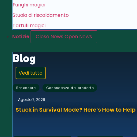
Funghi magici
Stuoia di riscaldamento
Tartufi magici
Notizie
Close News
Open News
Blog
Vedi tutto
,
Benessere
Conoscenza del prodotto
Agosto 7, 2026
Stuck in Survival Mode? Here’s How to Hel