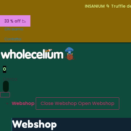
INSANIUM 🌀 Truffle de
33 % off 📉
Chi siamo
Contatta
0
Cerca
Webshop
Close Webshop
Open Webshop
Webshop