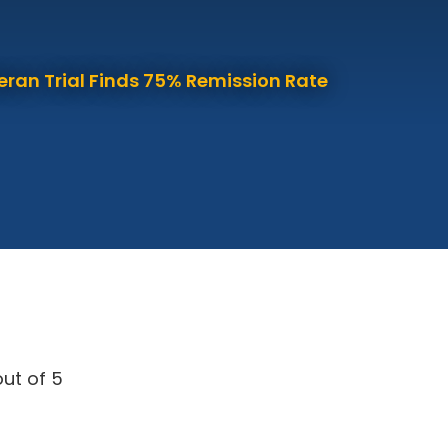
eran Trial Finds 75% Remission Rate
ut of 5