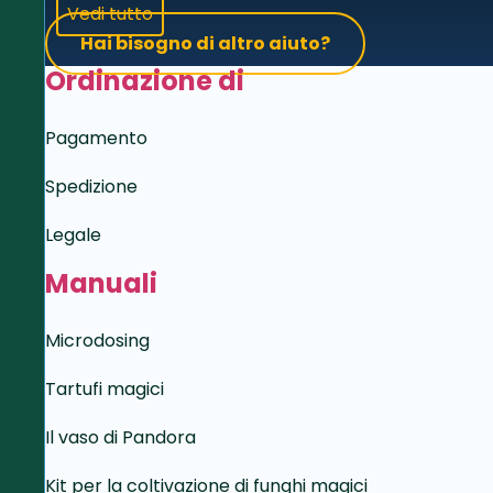
Vedi tutto
Hai bisogno di altro aiuto?
Ordinazione di
Pagamento
Spedizione
Legale
Manuali
Microdosing
Tartufi magici
Il vaso di Pandora
Kit per la coltivazione di funghi magici