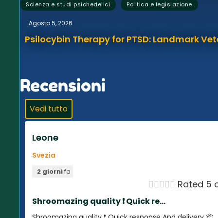
,
Scienza e studi psichedelici
Politica e legislazione
Agosto 5, 2026
Psilocybin Therapy for PTSD: Landmark Vet
Recensioni
Vedi tutto
Leone
Svezia
2 giorni
fa





Rated 5 o
Shroomazing quality ❗️ Quick re...
Shroomazing quality ❗️ Quick response And delivery 📦