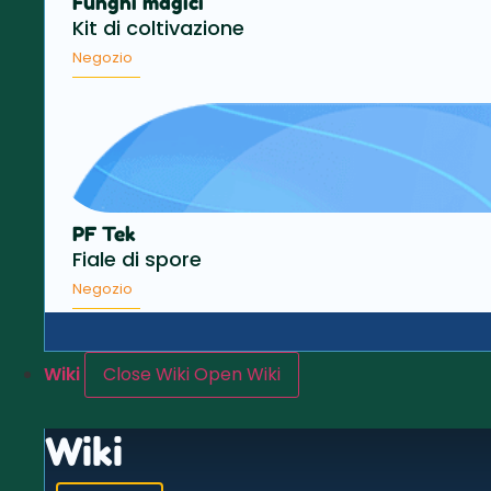
Funghi magici
Kit di coltivazione
Negozio
PF Tek
Fiale di spore
Negozio
Wiki
Close Wiki
Open Wiki
Wiki