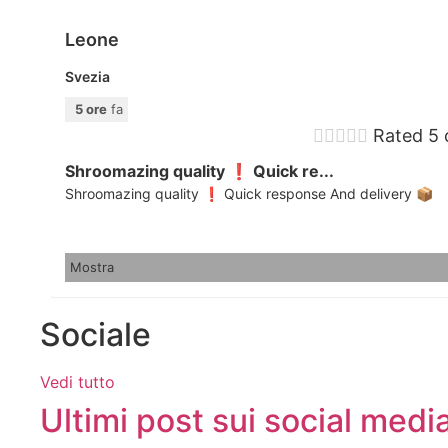
Leone
Svezia
5 ore
fa





Rated 5 
Shroomazing quality ❗️ Quick re...
Shroomazing quality ❗️ Quick response And delivery 📦
Mostra
Sociale
Vedi tutto
Ultimi post sui social medi