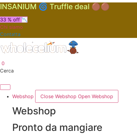
INSANIUM 🌀 Truffle deal 🟤🟤
33 % off 📉
Chi siamo
Contatta
0
Cerca
Webshop
Close Webshop
Open Webshop
Webshop
Pronto da mangiare