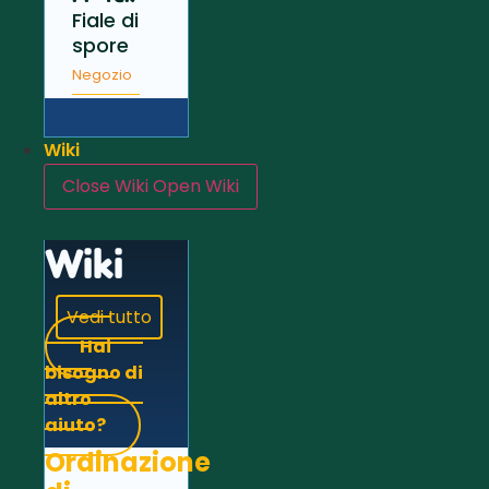
Fiale di
spore
Negozio
Wiki
Close Wiki
Open Wiki
Wiki
Vedi tutto
Hai
bisogno di
altro
aiuto?
Ordinazione