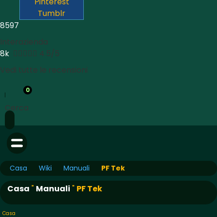
Pinterest
Tumblr
8597
Interazienda
8k





4.5/5
Vedi tutte le recensioni
0
Cerca
Casa
Wiki
Manuali
PF Tek
Casa
"
Manuali
"
PF Tek
Casa