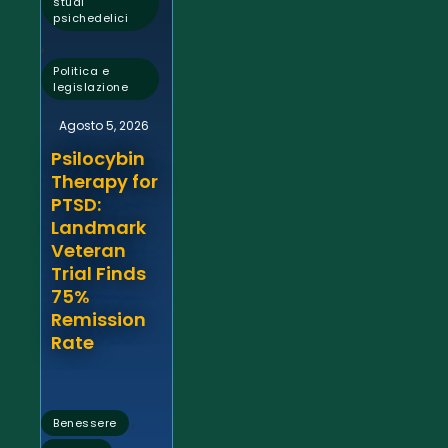
studi
psichedelici
,
Politica e
legislazione
Agosto 5, 2026
Psilocybin
Therapy for
PTSD:
Landmark
Veteran
Trial Finds
75%
Remission
Rate
,
Benessere