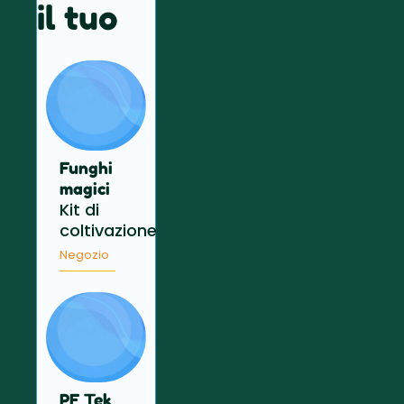
il tuo
Funghi
magici
Kit di
coltivazione
Negozio
PF Tek