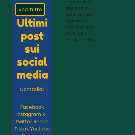
is great and I
also had a
Vedi tutto
great nature
Ultimi
experience
with 15 grams
post
of Atlantis
truffles today.
sui
social
media
Controllali
Facebook
Instagram
X-
twitter
Reddit
Tiktok
Youtube