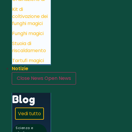
Kit di
coltivazione dei
funghi magici
Funghi magici
Stuoia di
riscaldamento
Tartufi magici
Notizie
Close News
Open News
Blog
Vedi tutto
Scienza e