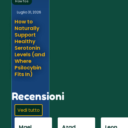
HowTos
Luglio 31, 2026
How to
Naturally
Support
Healthy
Serotonin
Levels (and
Where
Psilocybin
Fits In)
Recensioni
Vedi tutto
Mael
Azad
Leon