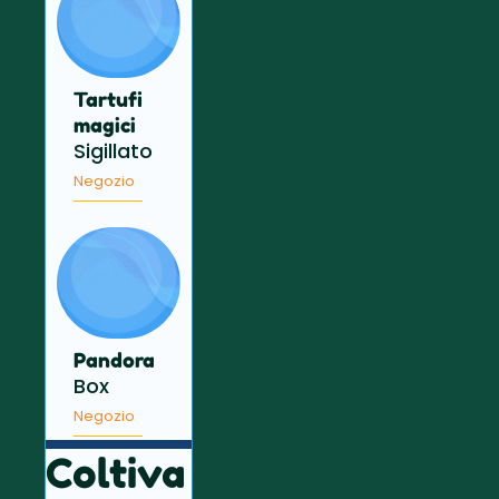
Tartufi
magici
Sigillato
Negozio
Pandora
Box
Negozio
Coltiva