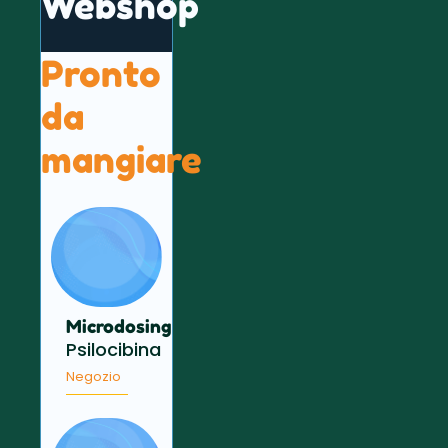
Webshop
Pronto
da
mangiare
Microdosing
Psilocibina
Negozio