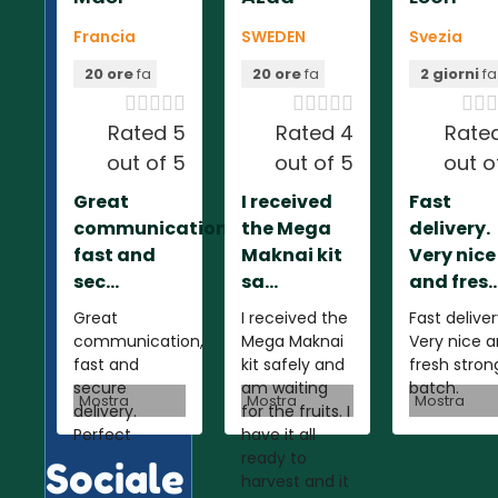
Francia
SWEDEN
Svezia
20 ore
fa
20 ore
fa
2 giorni
fa













Rated 5
Rated 4
Rate
out of 5
out of 5
out o
Great
I received
Fast
communication,
the Mega
delivery.
fast and
Maknai kit
Very nice
sec...
sa...
and fres..
Great
I received the
Fast deliver
communication,
Mega Maknai
Very nice 
fast and
kit safely and
fresh stron
secure
am waiting
batch.
Mostra
Mostra
Mostra
delivery.
for the fruits. I
Perfect
have it all
ready to
Sociale
harvest and it