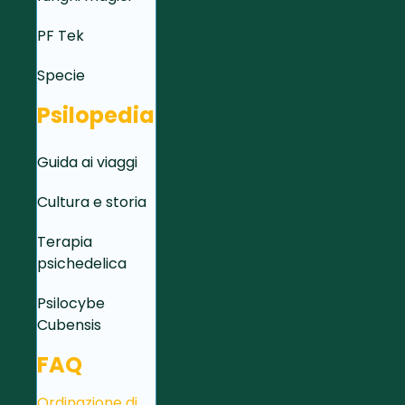
PF Tek
Specie
Psilopedia
Guida ai viaggi
Cultura e storia
Terapia
psichedelica
Psilocybe
Cubensis
FAQ
Ordinazione di