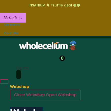
INSANIUM 🌀 Truffle deal 🟤🟤
33 % off 📉
Chi siamo
Contatta
0
Cerca
Webshop
Close Webshop
Open Webshop