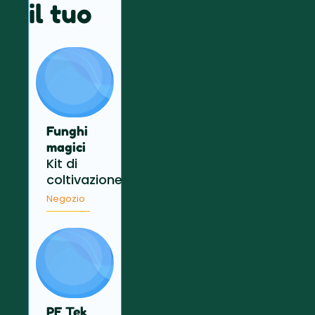
il tuo
Funghi
magici
Kit di
coltivazione
Negozio
PF Tek