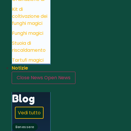
Kit di
coltivazione dei
funghi magici
Funghi magici
Stuoia di
riscaldamento
Tartufi magici
Notizie
Close News
Open News
Blog
Vedi tutto
,
Benessere