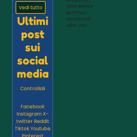
class service
Vedi tutto
and they
Ultimi
always look
after you
post
sui
social
media
Controllali
Facebook
Instagram
X-
twitter
Reddit
Tiktok
Youtube
Pinterest