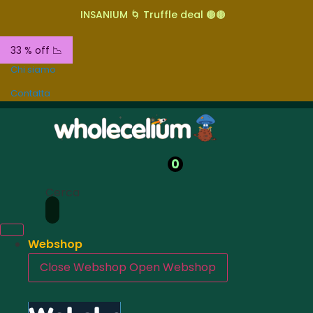
INSANIUM 🌀 Truffle deal 🟤🟤
33 % off 📉
Chi siamo
Contatta
0
Cerca
Webshop
Close Webshop
Open Webshop