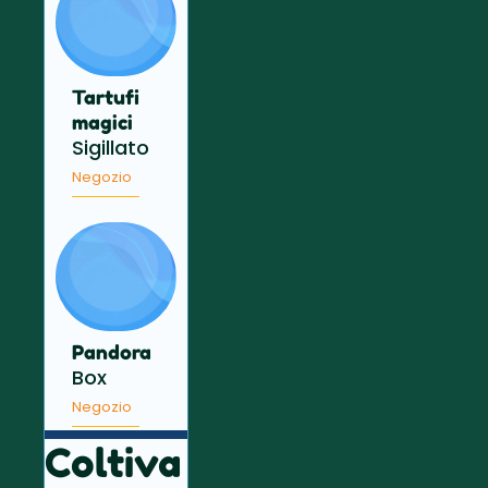
Tartufi
magici
Sigillato
Negozio
Pandora
Box
Negozio
Coltiva