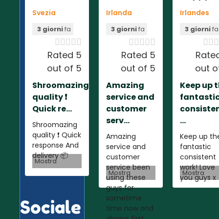
Svezia
Irlanda
Irlandes
3 giorni
fa
3 giorni
fa
3 giorni
fa













Rated 5
Rated 5
Rate
out of 5
out of 5
out o
Shroomazing
Amazing
Keep up 
quality ❗️
service and
fantasti
Quick re...
customer
consiste
serv...
...
Shroomazing
quality ❗️ Quick
Amazing
Keep up th
response And
service and
fantastic
delivery 📦
customer
consistent
Mostra
service been
work! Love
Mostra
Mostra
using these
you guys x
guys for
sometime
Sociale
time now and
always first