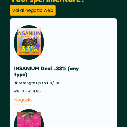
Vai al negozio web
INSANIUM Deal -33% (any
type)
🧠 Strength up to 110/100
€
8.10
–
€
14.85
Price
range:
Negozio
€8.10
through
€14.85