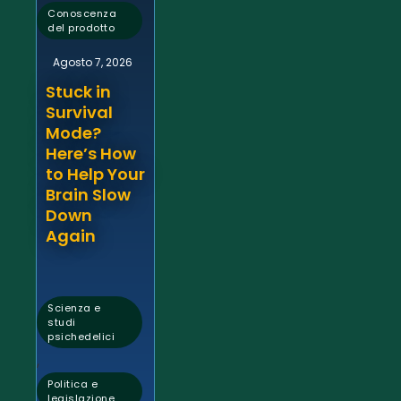
Conoscenza
del prodotto
Agosto 7, 2026
Stuck in
Survival
Mode?
Here’s How
to Help Your
Brain Slow
Down
Again
Scienza e
studi
psichedelici
,
Politica e
legislazione