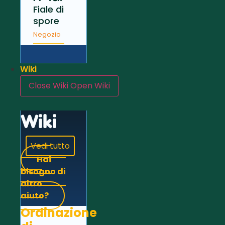
Fiale di
spore
Negozio
Wiki
Close Wiki
Open Wiki
Wiki
Vedi tutto
Hai
bisogno di
altro
aiuto?
Ordinazione