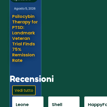
Agosto 5, 2026
Psilocybin
Therapy for
PTSD:
Landmark
Veteran
Trial Finds
75%
Remission
Rate
Recensioni
Vedi tutto
Leone
Shell
HappyFa