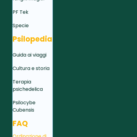
PF Tek
Specie
Psilopedia
Guida ai viaggi
Cultura e storia
Terapia
psichedelica
Psilocybe
Cubensis
FAQ
Ordinazione di