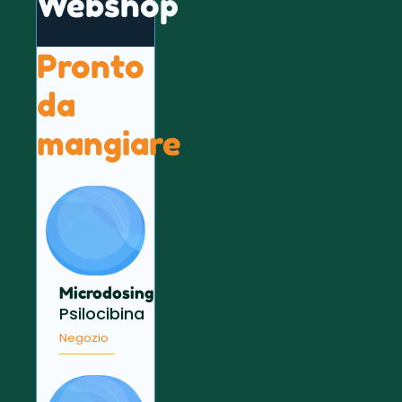
Webshop
Pronto
da
mangiare
Microdosing
Psilocibina
Negozio