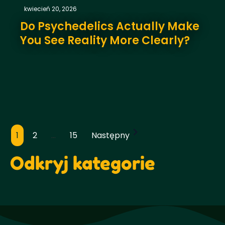
kwiecień 20, 2026
Do Psychedelics Actually Make
You See Reality More Clearly?
1
2
...
15
Następny
Paginacja
postów
Odkryj kategorie