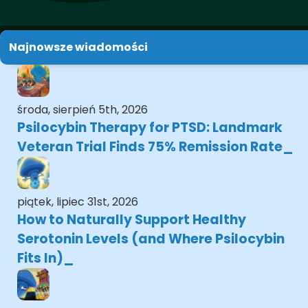
Najnowsze wiadomości
środa, sierpień 5th, 2026
Psilocybin Therapy for PTSD: Landmark
Veteran Trial Finds 75% Remission Rate
piątek, lipiec 31st, 2026
How to Naturally Support Healthy
Serotonin Levels (and Where Psilocybin
Fits In)