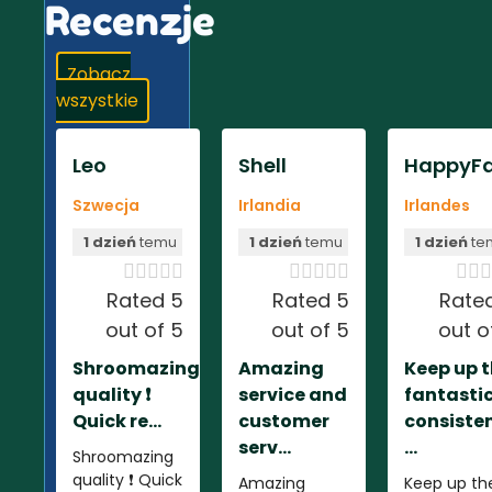
Recenzje
Zobacz
wszystkie
Leo
Shell
HappyFa
Szwecja
Irlandia
Irlandes
1 dzień
temu
1 dzień
temu
1 dzień
te













Rated 5
Rated 5
Rate
out of 5
out of 5
out o
Shroomazing
Amazing
Keep up 
quality ❗️
service and
fantasti
Quick re...
customer
consiste
serv...
...
Shroomazing
quality ❗️ Quick
Amazing
Keep up th