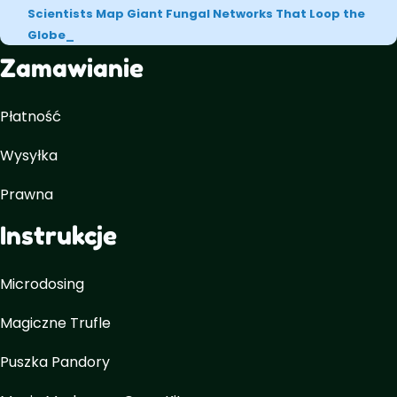
Scientists Map Giant Fungal Networks That Loop the
Globe
Zamawianie
Płatność
Wysyłka
Prawna
Instrukcje
Microdosing
Magiczne Trufle
Puszka Pandory