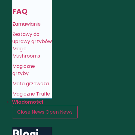
FAQ
Zamawianie
Zestawy do
uprawy grzybów
Magic
Mushrooms
Magiczne
grzyby
Mata grzewcza
Magiczne Trufle
Wiadomości
Close News
Open News
Blogi