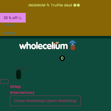
INSANIUM 🌀 Truffle deal 🟤🟤
33 % off 📉
O nas
Kontakt
0
Szukaj
Sklep
internetowy
Close Webshop
Open Webshop