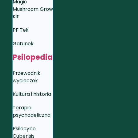
Magic
Mushroom Grow
Kit
PF Tek
Gatunek
Psilopedia
Przewodnik
wycieczek
Kultura i historia
Terapia
psychodeliczna
Psilocybe
Cubensis