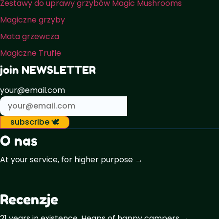
Zestawy do uprawy grzybów Magic Mushrooms
Magiczne grzyby
Mata grzewcza
Magiczne Trufle
join NEWSLETTER
your@email.com
subscribe 🕊️
O nas
At your service, for higher purpose →
Recenzje
21 years in existence. Heaps of happy campers →