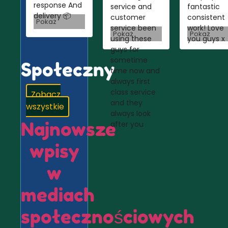
response And
service and
fantastic
delivery 📦
customer
consistent
Pokaż
service been
work! Love
Pokaż
Pokaż
using these
you guys x
guys for
sometime
Społeczny
time now and
always first
class service
Zobacz
and they
wszystkie
always look
Najnowsze
after you
wpisy
w
mediach
społecznościowych