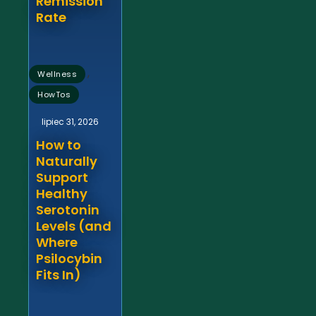
Remission
Rate
,
Wellness
HowTos
lipiec 31, 2026
How to
Naturally
Support
Healthy
Serotonin
Levels (and
Where
Psilocybin
Fits In)