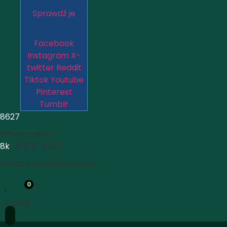
Sprawdź je
Facebook
Instagram
X-
twitter
Reddit
Tiktok
Youtube
Pinterest
Tumblr
8627
Wholecelium
8k





4.5/5
Zobacz wszystkie opinie
0
Szukaj