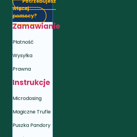
Potrzebujesz
więcej
pomocy?
Zamawianie
Płatność
Wysyłka
Prawna
Instrukcje
Microdosing
Magiczne Trufle
Puszka Pandory