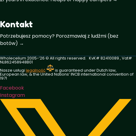
Kontakt
Potrzebujesz pomocy? Porozmawiaj z ludźmi (bez
botów) →
Wholecelium 2005-’26 ©️ All rights reserved. KvK# 82410089 , Vat#
NL862458948B01
Nasze usługi
legalność
is guaranteed under Dutch law,
European law, & the United Nations‘ INCB international convention of
1971
Facebook
Instagram