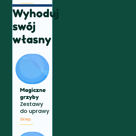
Wyhoduj
swój
własny
Magiczne
grzyby
Zestawy
do uprawy
Sklep