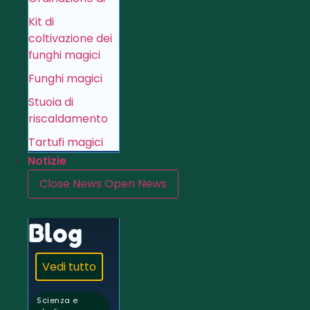
Kit di
coltivazione dei
funghi magici
Funghi magici
Stuoia di
riscaldamento
Tartufi magici
Notizie
Close News
Open News
Blog
Vedi tutto
Scienza e