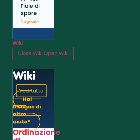
Fiale di
spore
Negozio
Wiki
Close Wiki
Open Wiki
Wiki
Vedi tutto
Hai
bisogno di
altro
aiuto?
Ordinazione