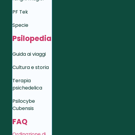
PF Tek
Specie
Psilopedia
Guida ai viaggi
Cultura e storia
Terapia
psichedelica
Psilocybe
Cubensis
FAQ
Ordinazione di