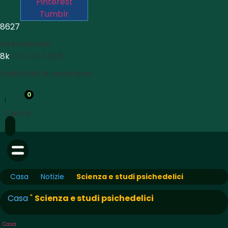
Pinterest
Tumblr
8627
Interazienda
8k





4.5/5
Vedi tutte le recensioni
0
Cerca
Casa
Notizie
Scienza e studi psichedelici
Casa
"
Scienza e studi psichedelici
Casa