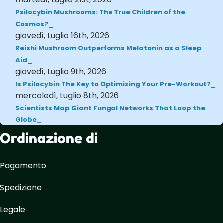
Psilocybin Mushrooms: The True Children of the
Cosmos?
giovedì, Luglio 16th, 2026
Reishi Mushroom Outperforms Melatonin as a Sleep
Aid
giovedì, Luglio 9th, 2026
Is Psilocybin The Key to Optimizing Your Pre-Workout?
mercoledì, Luglio 8th, 2026
Scientists Map Giant Fungal Networks That Loop the
Globe
Ordinazione di
Pagamento
Spedizione
Legale