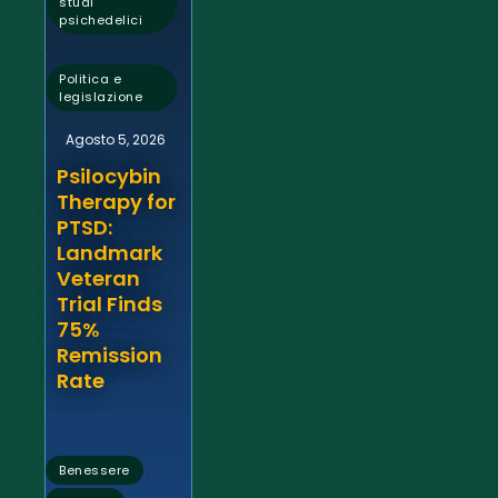
studi
psichedelici
,
Politica e
legislazione
Agosto 5, 2026
Psilocybin
Therapy for
PTSD:
Landmark
Veteran
Trial Finds
75%
Remission
Rate
,
Benessere