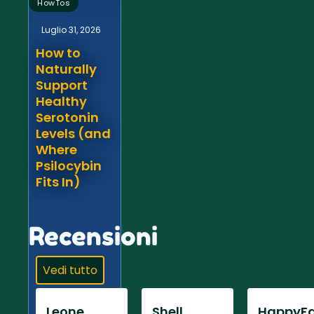
HowTos
Luglio 31, 2026
How to
Naturally
Support
Healthy
Serotonin
Levels (and
Where
Psilocybin
Fits In)
Recensioni
Vedi tutto
Leone
Shell
HappyFa