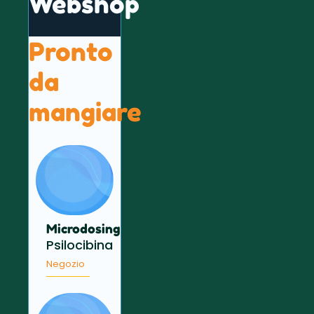
Webshop
Pronto
da
mangiare
Microdosing
Psilocibina
Negozio