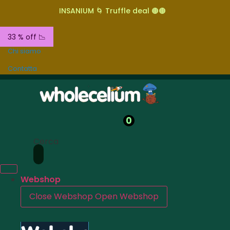
INSANIUM 🌀 Truffle deal 🟤🟤
33 % off 📉
Chi siamo
Contatta
0
Cerca
Webshop
Close Webshop
Open Webshop