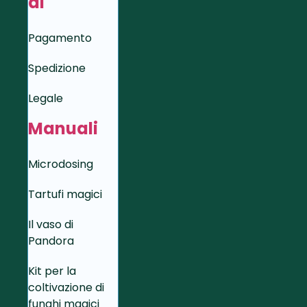
di
Pagamento
Spedizione
Legale
Manuali
Microdosing
Tartufi magici
Il vaso di
Pandora
Kit per la
coltivazione di
funghi magici