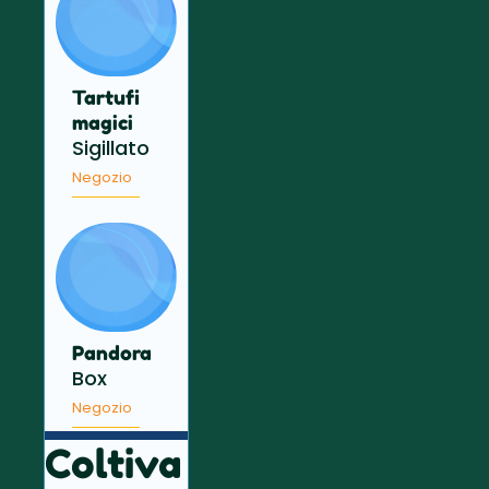
Tartufi
magici
Sigillato
Negozio
Pandora
Box
Negozio
Coltiva