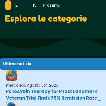
1
2
...
15
Prossimo
Paginazione
dei
Esplora le categorie
messaggi
Ultime notizie
mercoledì, Agosto 5th, 2026
Psilocybin Therapy for PTSD: Landmark
Veteran Trial Finds 75% Remission Rate