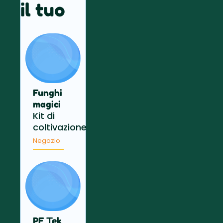
il tuo
Funghi
magici
Kit di
coltivazione
Negozio
PF Tek