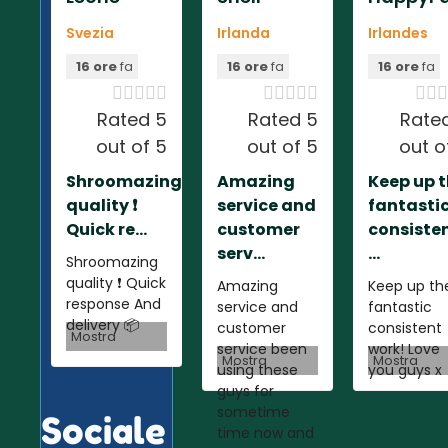
Svezia
Irlanda
Irlandes
16 ore
fa
16 ore
fa
16 ore
fa













Rated 5
Rated 5
Rate
out of 5
out of 5
out o
Shroomazing
Amazing
Keep up 
quality ❗️
service and
fantasti
Quick re...
customer
consiste
serv...
...
Shroomazing
quality ❗️ Quick
Amazing
Keep up th
response And
service and
fantastic
delivery 📦
customer
consistent
Mostra
service been
work! Love
Mostra
Mostra
using these
you guys x
guys for
sometime
Sociale
time now and