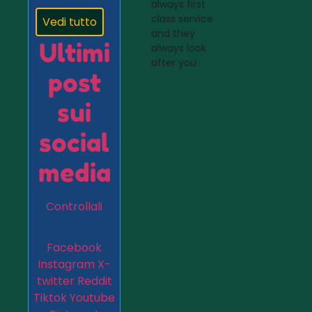
always first
class service
Vedi tutto
and they
Ultimi
always look
after you
post
sui
social
media
Controllali
Facebook
Instagram
X-
twitter
Reddit
Tiktok
Youtube