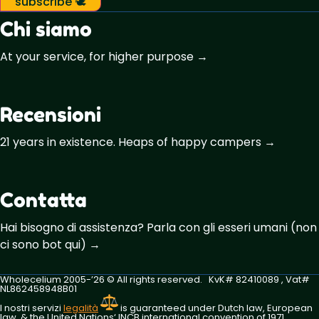
subscribe 🕊️
Chi siamo
At your service, for higher purpose →
Recensioni
21 years in existence. Heaps of happy campers →
Contatta
Hai bisogno di assistenza? Parla con gli esseri umani (non
ci sono bot qui) →
Wholecelium 2005-’26 ©️ All rights reserved. KvK# 82410089 , Vat#
NL862458948B01
I nostri servizi
legalità
is guaranteed under Dutch law, European
law, & the United Nations‘ INCB international convention of 1971