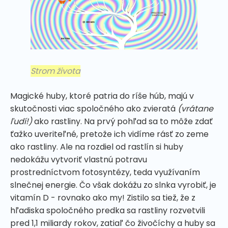
Strom života
Magické huby, ktoré patria do ríše húb, majú v
skutočnosti viac spoločného ako zvieratá
(vrátane
ľudí!)
ako rastliny. Na prvý pohľad sa to môže zdať
ťažko uveriteľné, pretože ich vidíme rásť zo zeme
ako rastliny. Ale na rozdiel od rastlín si huby
nedokážu vytvoriť vlastnú potravu
prostredníctvom fotosyntézy, teda využívaním
slnečnej energie. Čo však dokážu zo slnka vyrobiť, je
vitamín D - rovnako ako my! Zistilo sa tiež, že z
hľadiska spoločného predka sa rastliny rozvetvili
pred 1,1 miliardy rokov, zatiaľ čo živočíchy a huby sa