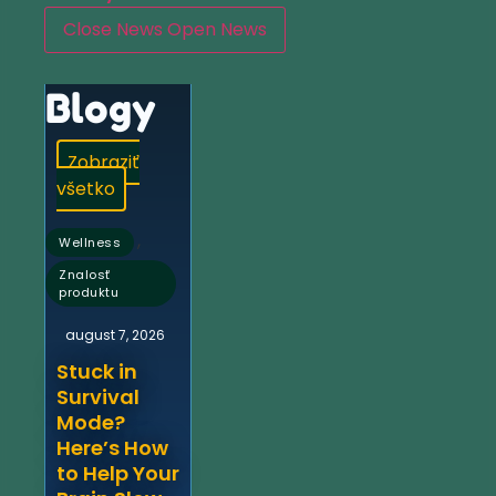
Close News
Open News
Blogy
Zobraziť
všetko
,
Wellness
Znalosť
produktu
august 7, 2026
Stuck in
Survival
Mode?
Here’s How
to Help Your