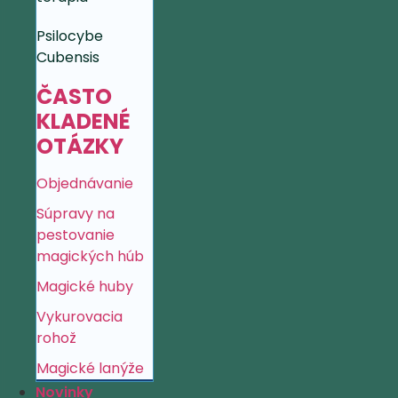
Psilocybe
Cubensis
ČASTO
KLADENÉ
OTÁZKY
Objednávanie
Súpravy na
pestovanie
magických húb
Magické huby
Vykurovacia
rohož
Magické lanýže
Novinky