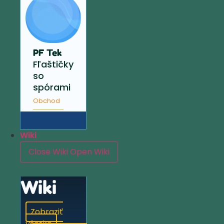
PF Tek
Fľaštičky
so
spórami
Obchod
Wiki
Close Wiki
Open Wiki
Wiki
Zobraziť
všetko