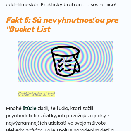
oddelili neskôr. Prakticky bratranci a sesternice!
Fakt 5: Sú nevyhnutnosťou pre
"Bucket List
Odškrtnite si ho!
Mnohé
štúdie
zistili, že ľudia, ktorí zažili
psychedelické zážitky, ich považujú za jedny z
najvýznamnejších udalostí vo svojom živote.
Niekedy
najviac.
To je spolu s narodením detí a