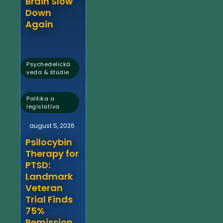
Brain Slow
Down
Again
Psychedelická
veda & štúdie
,
Politika a
legislatíva
august 5, 2026
Psilocybin
Therapy for
PTSD:
Landmark
Veteran
Trial Finds
75%
Remission