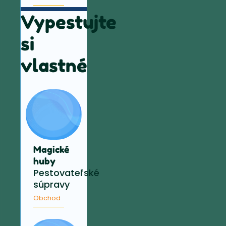
Vypestujte
si
vlastné
Magické
huby
Pestovateľské
súpravy
Obchod