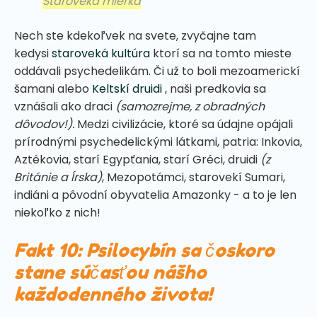
Staroveká mierka
Nech ste kdekoľvek na svete, zvyčajne tam
kedysi
staroveká kultúra
ktorí sa na tomto mieste
oddávali psychedelikám. Či už to boli mezoamerickí
šamani alebo
Keltskí druidi
, naši predkovia sa
vznášali ako draci
(samozrejme, z obradných
dôvodov!).
Medzi civilizácie, ktoré sa údajne opájali
prírodnými psychedelickými látkami, patria: Inkovia,
Aztékovia, starí Egypťania, starí Gréci, druidi
(z
Británie a Írska)
, Mezopotámci, starovekí Sumari,
indiáni a pôvodní obyvatelia Amazonky - a to je len
niekoľko z nich!
Fakt 10: Psilocybín sa čoskoro
stane súčasťou nášho
každodenného života!