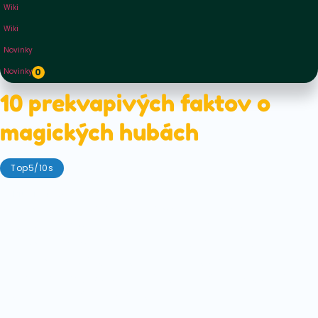
Wiki
Wiki
Novinky
Novinky
0
10 prekvapivých faktov o
magických hubách
Top5/10s
február 24, 2021
Magické huby sú fascinujúce zviera. Je to prirodzene
sa vyskytujúca forma života, ktorá ľudstvu daruje
transcendenciu. Nízka huba, ktorá nám poskytuje
audienciu s tvárou "boha". Inak povedané - aké je to
super, že niečo, čo vyrastá zo zhnitých listov, nám
môže dať taký úžasný pocit!