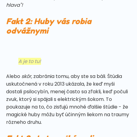
hlava"!
Fakt 2: Huby vás robia
odvážnymi
A je to tu!
Alebo
skôr,
zabránia tomu, aby ste sa báli. Štúdia
uskutočnená v roku 2013 ukázala, že keď myši
dostali psilocybín, menej často sa zľakli, keď počuli
zvuk, ktorý si spájali s elektrickým šokom. To
poukazuje na to, čo zisťujú mnohé ďalšie štúdie - že
magické huby môžu byť účinným liekom na traumy
rôzneho druhu.