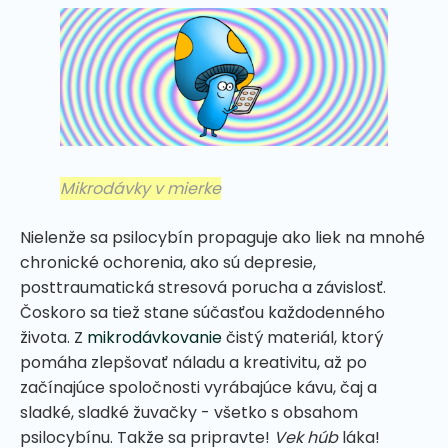
Mikrodávky v mierke
Nielenže sa psilocybín propaguje ako liek na mnohé
chronické ochorenia, ako sú depresie,
posttraumatická stresová porucha a závislosť.
Čoskoro sa tiež stane súčasťou každodenného
života. Z
mikrodávkovanie
čistý materiál, ktorý
pomáha zlepšovať náladu a kreativitu, až po
začínajúce spoločnosti vyrábajúce kávu, čaj a
sladké, sladké žuvačky - všetko s obsahom
psilocybínu. Takže sa pripravte!
Vek húb
láka!