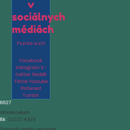
v
sociálnych
médiách
Pozrite si ich
Facebook
Instagram
X-
twitter
Reddit
Tiktok
Youtube
Pinterest
Tumblr
8627
Wholecelium
8k





4.5/5
Zobraziť všetky recenzie