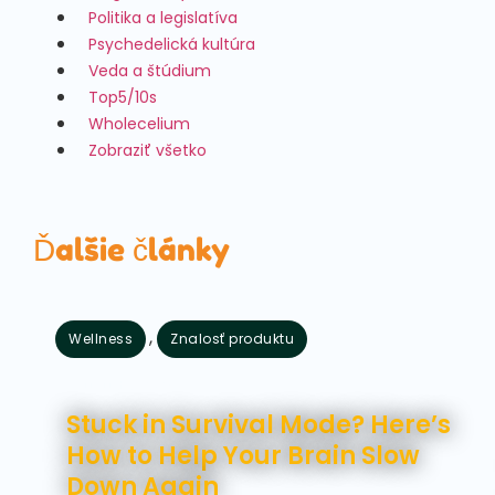
Politika a legislatíva
Psychedelická kultúra
Veda a štúdium
Top5/10s
Wholecelium
Zobraziť všetko
Ďalšie články
,
Wellness
Znalosť produktu
august 7, 2026
Stuck in Survival Mode? Here’s
How to Help Your Brain Slow
Down Again