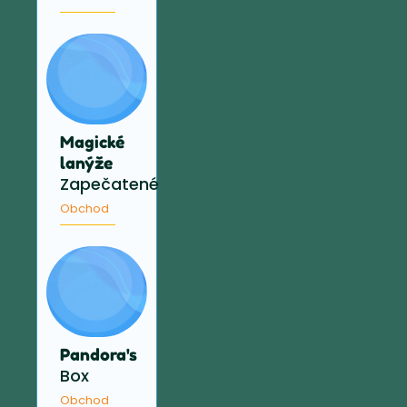
Magické
lanýže
Zapečatené
Obchod
Pandora's
Box
Obchod