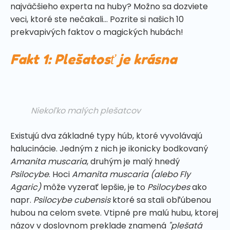
najväčšieho experta na huby? Možno sa dozviete
veci, ktoré ste nečakali... Pozrite si našich 10
prekvapivých faktov o magických hubách!
Fakt 1: Plešatosť je krásna
Niekoľko malých plešatcov
Existujú dva základné typy húb, ktoré vyvolávajú
halucinácie. Jedným z nich je ikonicky bodkovaný
Amanita muscaria
, druhým je malý hnedý
Psilocybe
. Hoci
Amanita muscaria
(alebo Fly
Agaric)
môže vyzerať lepšie, je to
Psilocybes
ako
napr.
Psilocybe cubensis
ktoré sa stali obľúbenou
hubou na celom svete. Vtipné pre malú hubu, ktorej
názov v doslovnom preklade znamená
"plešatá