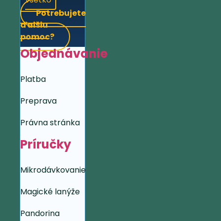
Potrebujete
ďalšiu
pomoc?
Objednávanie
Platba
Preprava
Právna stránka
Príručky
Mikrodávkovanie
Magické lanýže
Pandorina