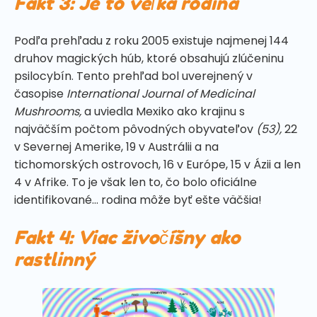
Fakt 3: Je to veľká rodina
Podľa prehľadu z roku 2005 existuje najmenej 144
druhov magických húb, ktoré obsahujú zlúčeninu
psilocybín. Tento prehľad bol uverejnený v
časopise
International Journal of Medicinal
Mushrooms,
a uviedla Mexiko ako krajinu s
najväčším počtom pôvodných obyvateľov
(53),
22
v Severnej Amerike, 19 v Austrálii a na
tichomorských ostrovoch, 16 v Európe, 15 v Ázii a len
4 v Afrike. To je však len to, čo bolo oficiálne
identifikované... rodina môže byť ešte väčšia!
Fakt 4: Viac živočíšny ako
rastlinný