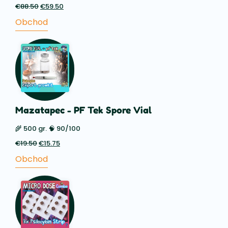
€
88.50
Pôvodná
€
59.50
Aktuálna
cena
cena
Obchod
bola:
je:
€88.50.
€59.50.
Mazatapec - PF Tek Spore Vial
🌾 500 gr. 🧠 90/100
€
19.50
Pôvodná
€
15.75
Aktuálna
cena
cena
Obchod
bola:
je:
€19.50.
€15.75.