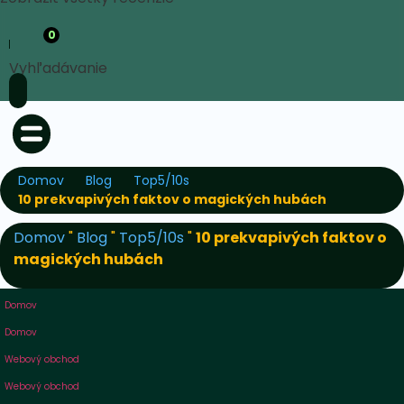
0
Vyhľadávanie
Domov
Blog
Top5/10s
10 prekvapivých faktov o magických hubách
Domov
"
Blog
"
Top5/10s
"
10 prekvapivých faktov o
magických hubách
Domov
Domov
Webový obchod
Webový obchod