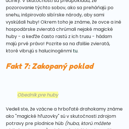
účinky. V skutočnosti sa predpokladá, že
pozorovanie týchto sobov, ako sa preháňajú po
snehu, inšpirovalo sibírske národy, aby sami
vyskúšali huby! Okrem toho je známe, že ovce a iné
hospodárske zvieratá chrúmali nejaké magické
huby - a keďže často rastú z ich trusu - hádam
majú prvé právo! Pozrite sa na ďalšie zvieratá,
ktoré vibrujú s halucinogénmi
tu
.
Fakt 7: Zakopaný poklad
Obedník pre huby
Vedeli ste, že vzácne a hrboľaté drahokamy známe
ako "magické hľuzovky" sú v skutočnosti zdrojom
potravy pre plodnice húb
(huba, ktorú môžete