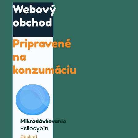
Webový
obchod
Pripravené
na
konzumáciu
Mikrodávkovanie
Psilocybín
Obchod