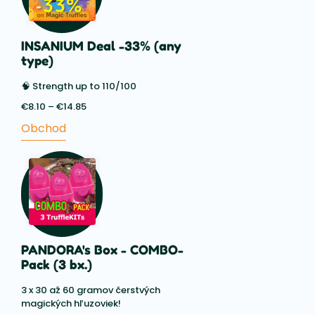
INSANIUM Deal -33% (any
type)
🧠 Strength up to 110/100
€
8.10
–
€
14.85
Price
range:
Obchod
€8.10
through
€14.85
PANDORA's Box - COMBO-
Pack (3 bx.)
3 x 30 až 60 gramov čerstvých
magických hľuzoviek!