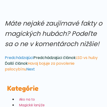
Máte nejaké zaujímavé fakty o
magických hubách? Podeľte
sa o ne v komentároch nižšie!
Predchádzajúci
Predchádzajúci článok
LSD vs huby
Ďalší článok
Havaj bojuje za povolenie
psilocybínu
Next
Kategórie
Ako na to
Magické lanýže