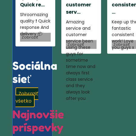
Quick re...
customer
consiste
serv...
...
Shroomazing
quality ❗️ Quick
Amazing
Keep up th
response And
service and
fantastic
delivery 📦
customer
consistent
Zobraziť
service been
work! Love
Zobraziť
Zobraziť
using these
you guys x
guys for
sometime
Sociálna
time now and
always first
sieť
class service
and they
always look
Zobraziť
after you
všetko
Najnovšie
príspevky