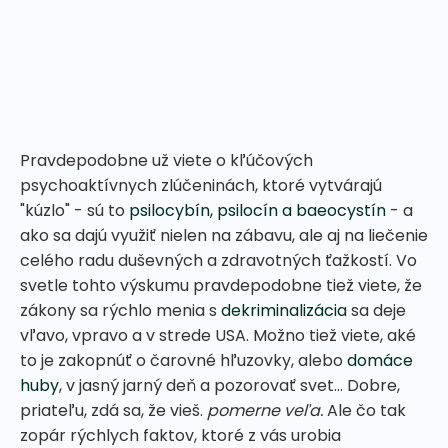
Pravdepodobne už viete o kľúčových
psychoaktívnych zlúčeninách, ktoré vytvárajú
"kúzlo" - sú to
psilocybín, psilocín a baeocystín
- a
ako sa dajú využiť nielen na zábavu, ale aj na liečenie
celého radu duševných a zdravotných ťažkostí. Vo
svetle tohto výskumu pravdepodobne tiež viete, že
zákony sa rýchlo menia s
dekriminalizácia
sa deje
vľavo, vpravo a v strede USA. Možno tiež viete, aké
to je zakopnúť o čarovné hľuzovky, alebo
domáce
huby
, v jasný jarný deň a pozorovať svet... Dobre,
priateľu, zdá sa, že vieš.
pomerne veľa.
Ale čo tak
zopár rýchlych faktov, ktoré z vás urobia