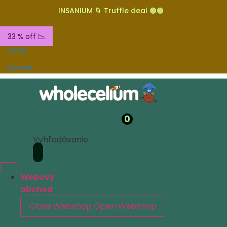
INSANIUM 🌀 Truffle deal 🟤🟤
33 % off 📉
O nás
Kontakt
0
Vyhľadávanie
Webový
obchod
Close Webshop
Open Webshop