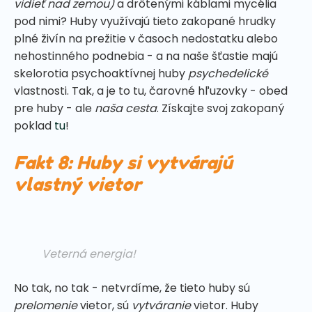
vidieť nad zemou)
a drôtenými káblami mycélia
pod nimi? Huby využívajú tieto zakopané hrudky
plné živín na prežitie v časoch nedostatku alebo
nehostinného podnebia - a na naše šťastie majú
skelorotia psychoaktívnej huby
psychedelické
vlastnosti. Tak, a je to tu, čarovné hľuzovky - obed
pre huby - ale
naša cesta
. Získajte svoj zakopaný
poklad
tu
!
Fakt 8: Huby si vytvárajú
vlastný vietor
Veterná energia!
No tak, no tak - netvrdíme, že tieto huby sú
prelomenie
vietor, sú
vytváranie
vietor. Huby