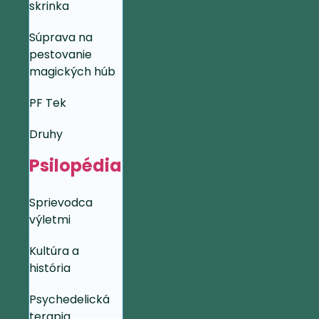
skrinka
Súprava na
pestovanie
magických húb
PF Tek
Druhy
Psilopédia
Sprievodca
výletmi
Kultúra a
história
Psychedelická
terapia