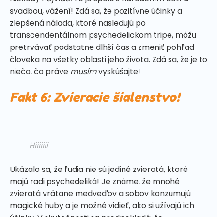
svadbou, vážení! Zdá sa, že pozitívne účinky a
zlepšená nálada, ktoré nasledujú po
transcendentálnom psychedelickom tripe, môžu
pretrvávať podstatne dlhší čas a zmeniť pohľad
človeka na všetky oblasti jeho života. Zdá sa, že je to
niečo, čo práve
musím
vyskúšajte!
Fakt 6: Zvieracie šialenstvo!
Hiiiiiii
Ukázalo sa, že ľudia nie sú jediné zvieratá, ktoré
majú radi psychedeliká! Je známe, že mnohé
zvieratá vrátane medveďov a sobov konzumujú
magické huby a je možné vidieť, ako si užívajú ich