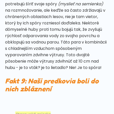
potrebujú šíriť svoje spóry
(myslieť na semienka)
na rozmnožovanie, ale keďže sa často zdržiavajú v
chránených oblastiach lesov, nie je tam vietor,
ktorý by ich spóry rozniesol doďaleka. Niektoré
dômyselné huby proti tomu bojujú tak, že zvyšujú
rýchlosť odparovania vody zo svojho povrchu a
obklopujú sa vodnou parou. Táto para v kombinácii
s chladnejším vzduchom spôsobeným
vyparovaním zdvihne výtrusy. Toto dvojité
pôsobenie môže výtrusy zdvihnúť až 10 cm nad
hubu - je to vták? je to lietadlo? Nie! Je to spóra!
Fakt 9: Naši predkovia boli do
nich zbláznení